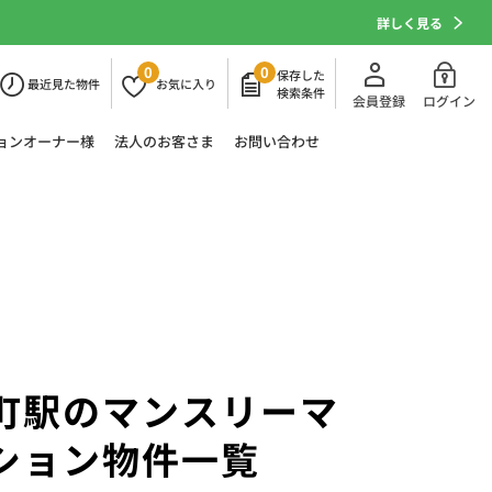
詳しく見る
0
0
保存した
最近
見た物件
お気に
入り
検索条件
会員登録
ログイン
ョン
オーナー様
法人の
お客さま
お問い合わせ
町駅のマンスリーマ
ション物件一覧