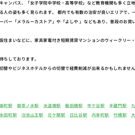
キャンパス、「女子学院中学校・高等学校」など教育機関も多く立
る人の姿も多く見られます。 都内でも有数の治安が良いエリアで、
ーパー「メラルーカストア」や「よしや 」などもあり、普段のお買
仮住まいなどに、家具家電付き短期賃貸マンションのウィークリー
待ちしております。
切替やビジネスホテルからの切替で経費削減が出来るかもしれませ
楽町駅
御茶ノ水駅
水道橋駅
飯田橋駅
市ケ谷駅
半蔵門駅
永田町駅
溜池山王駅
霞ケ関駅
日比谷駅
内幸町駅
竹橋駅