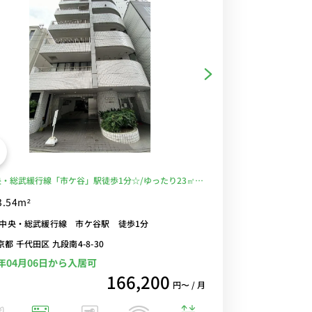
央・総武緩行線「市ケ谷」駅徒歩1分☆/ゆったり23㎡
利な室内洗濯機付き！/■選べるWi-Fi格安レンタル中！
3.54m²
R中央・総武緩行線 市ケ谷駅 徒歩1分
京都 千代田区 九段南4-8-30
7年04月06日から入居可
166,200
円〜 / 月