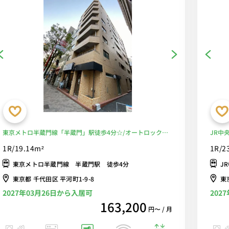
東京メトロ半蔵門線「半蔵門」駅徒歩4分☆/オートロック付
JR中
きで安心のセキュリティ！/休日は皇居周りをのんびりお散歩
♪/便
1R/19.14m²
1R/2
♪/■選べるWi-Fi格安レンタル中！
東京メトロ半蔵門線 半蔵門駅 徒歩4分
J
東京都 千代田区 平河町1-9-8
東
2027年03月26日から入居可
202
163,200
円〜 / 月