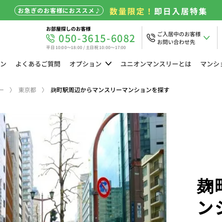
数量限定！
即日入居特集
お急ぎのお客様におススメ♪
お部屋探しのお客様
ご入居中のお客様
050-3615-6082
お問い合わせ先
平日 10:00～18:00 / 土日祝 10:00～17:00
ン
よくある
ご質問
オプション
ユニオン
マンスリーとは
マンシ
ー
東京都
麹町駅周辺からマンスリーマンションを探す
麹
ン