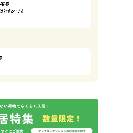
お客様
は対象外です
様