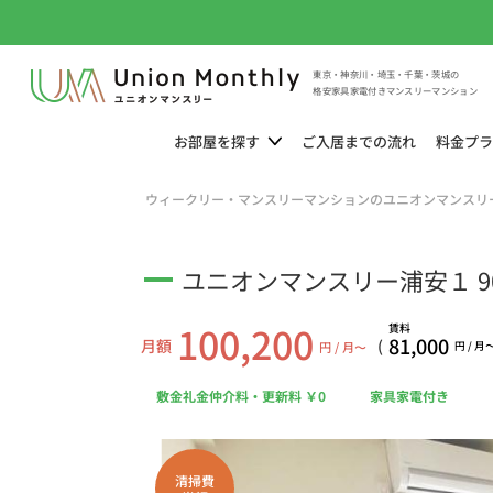
東京・神奈川・埼玉・千葉・茨城の
格安家具家電付きマンスリーマンション
お部屋を
探す
ご入居までの
流れ
料金
プラ
ウィークリー・マンスリーマンションのユニオンマンスリ
ユニオンマンスリー浦安１ 9
100,200
賃料
81,000
月額
(
円 / 月〜
円 / 月
敷金礼金仲介料・更新料 ￥0
家具家電付き
清掃費