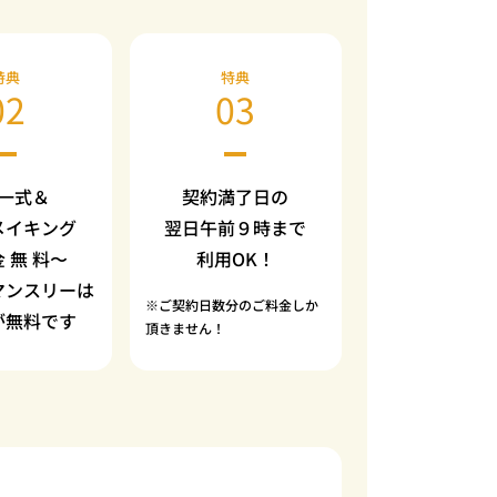
特典
特典
02
03
一式＆
契約満了日の
メイキング
翌日午前９時まで
金 無 料〜
利用OK！
マンスリーは
※ご契約日数分のご料金しか
が無料です
頂きません！