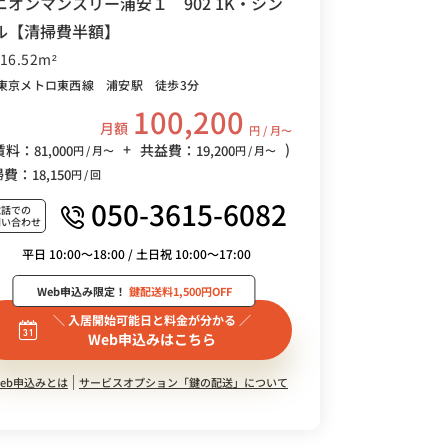
ニオンマンスリー浦安１ 902 1K・シン
ル【清掃費半額】
/16.52m²
東京メトロ東西線 浦安駅 徒歩3分
100,200
月額
円 / 月〜
+
)
賃料：
共益費：
81,000
19,200
円 / 月〜
円 / 月〜
掃費：
18,150
円 / 回
050-3615-6082
電話での
問い合わせ
平日 10:00～18:00 / 土日祝 10:00～17:00
Web申込み限定！
鍵配送料1,500円OFF
＼ 入居開始可能日と料金が分かる ／
Web申込みはこちら
eb申込みとは
サービスオプション「鍵の配送」について