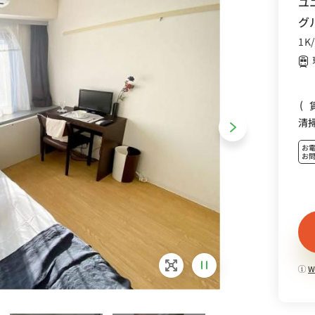
ユ
グ
1K
(
清
お
お
W