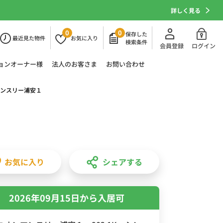
詳しく見る
0
0
保存した
最近
見た物件
お気に
入り
検索条件
会員登録
ログイン
ョン
オーナー様
法人の
お客さま
お問い合わせ
ンスリー浦安１
お気に入り
シェアする
2026年09月15日から入居可