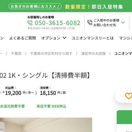
数量限定！
即日入居特集
お急ぎのお客様におススメ♪
お部屋探しのお客様
ご入居中のお客様
050-3615-6082
お問い合わせ先
平日 10:00～18:00 / 土日祝 10:00～17:00
ン
よくある
ご質問
オプション
ユニオン
マンスリーとは
マンシ
ー
千葉県
千葉県の市区町村から探す
浦安市のお部屋
ユニオンマ
02 1K・シングル【清掃費半額】
共益費：
清掃費：
+
19,200
18,150
)
〜
円 / 月〜
円 / 回
水道光熱費不要
来店不要 WEB申込