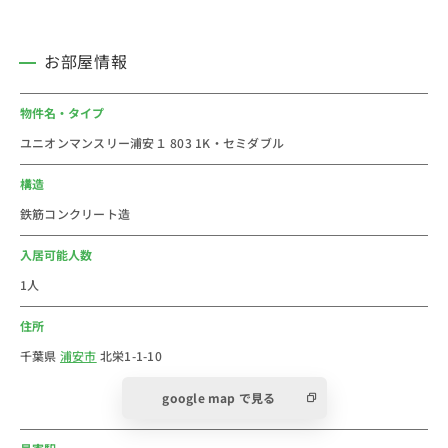
■周辺情報
・まいばすけっと(約110ｍ)
お部屋情報
・西友(約140ｍ)
・ダイエー(約220ｍ)
物件名・タイプ
ユニオンマンスリー浦安１ 803 1K・セミダブル
■おすすめコメント
千葉県浦安市の浦安駅のウィークリー・マンスリーマン
構造
ション物件一覧です。全室最寄駅から徒歩圏内。コスパ
鉄筋コンクリート造
最強に挑戦中!
2024年の浦安市の人口は171,307人です。
入居可能人数
路線は東西線の快速停車駅でもあり、東京へのアクセス
1人
や西船橋へのアクセスが良いです。東京方面は葛西、東
住所
陽町、門前仲町、日本橋と東西線は都内に繋がっていき
ます。お隣の葛西駅からたったの1駅で千葉県ですが、
千葉県
浦安市
北栄1-1-10
やっぱり家賃を抑えやすいです。東京方面に出たい千葉
google map で見る
エリアをご利用でしたら、一番のおススメの駅です。
駅前にはスーパーの西友があり、ドラッグストアや飲食