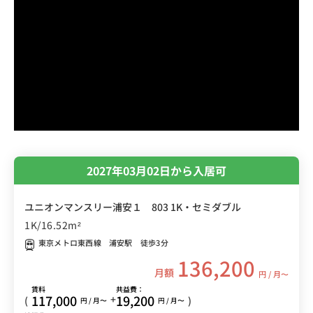
2027年03月02日から入居可
ユニオンマンスリー浦安１ 803 1K・セミダブル
1K/16.52m²
東京メトロ東西線 浦安駅 徒歩3分
136,200
月額
円 / 月〜
賃料
共益費：
117,000
19,200
+
(
)
円 / 月〜
円 / 月〜