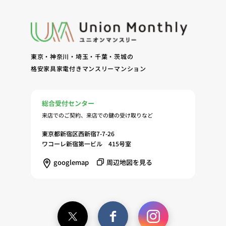
産物件の紹介・賃貸借契約・サブリース契約等の締
結、履行および契約管理、契約後管理（5）弊社ホ
ームページ上にて実施するお客様・オーナー様向け
サービスの提供（6）お客様・オーナー様からのお
問合せに対する回答、連絡、確認（7）サービスへ
東京・神奈川・埼玉・千葉・茨城の
の登録およびサービス利用時の本人認証ならびにお
格安家具家電付きマンスリーマンション
客様およびオーナー様の管理（8）サービスの保
守、管理（9）サービスの改善のためおよびサービ
スの企画、研究および開発のため（10）本ポリシー
総合受付センター
への同意に基づき、当ウェブサイトの利用履歴に関
来店でのご契約、来店での鍵の受け取りなど
する情報等の個人情報について、調査・分析会社、
アフィリエーター、SNS事業者、広告関係会社、広
東京都新宿区西新宿7-7-26
ワコーレ新宿第一ビル 415号室
告配信事業者、DMP事業者その他業務を提携する
事業者（以下「提携事業者等」といいます。）が既
googlemap
周辺地図を見る
に保有する個人情報と当社から取得する個人情報を
突合して、お客様の当ウェブサイトの利用履歴等の
調査・分析、広告の効果測定およびその結果を利用
し、興味関心・嗜好に応じたサービスに関する広告
を配信する等のマーケティング活動を行うため