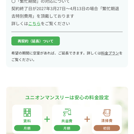
〇「繁忙期間」の対応について
契約終了日が2027年3月27日〜4月13日の場合「繁忙期退
去特別費用」を頂戴しております
詳しくは
こちら
をご覧ください
再契約（延長）ついて
希望の期間に空室があれば、ご延長できます。詳しくは
料金プラン
を
ご覧ください。
ユニオンマンスリーは安心の料金設定
清掃費
共益費
賃料
月額
月額
初回