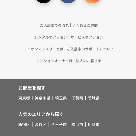
（11）本ポリシーへの同意に基づき、提携事業者等
が取得する個人情報の提供を受け、当社が既に有し
ている個人情報を突合して「4.利用目的について」
記載の目的で利用するため（12）本ポリシーへの同
ご入居までの流れ
よくあるご質問
意に基づき、提携事業者等が取得した個人関連情報
レンタルオプション
サービスオプション
の提供を受け、当社が既に有している個人情報を突
合して「4.利用目的について」記載の目的で利用す
ユニオンマンスリーとは
ご入居中のサポートについて
るため（13）上記(1)～(12)に付随するアフターサ
ービス、マーケティング活動、お問い合わせ対応お
マンションオーナー様
法人のお客さま
よびご連絡等の実施
5.お客様・オーナー様の個人情報の第三者への提
供 （1）弊社は、次に掲げる場合を除き、弊社が
お部屋を探す
取り扱う個人情報を、あらかじめお客様およびオー
ナー様の同意を得ないで、第三者に提供いたしませ
東京都
神奈川県
埼玉県
千葉県
茨城県
ん。 ①法令に基づく場合 ②人の生命、身体また
は財産の保護のために必要がある場合であって、お
人気のエリアから探す
客様の同意を得ることが困難であるとき ③公衆衛
新宿区
渋谷区
八王子市
横浜市
川崎市
生の向上または児童の健全な育成の推進のために特
に必要がある場合であって、お客様の同意を得るこ