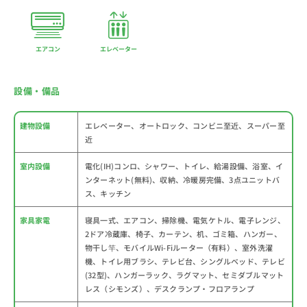
エアコン
エレベーター
設備・備品
建物設備
エレベーター、オートロック、コンビニ至近、スーパー至
近
室内設備
電化(IH)コンロ、シャワー、トイレ、給湯設備、浴室、イ
ンターネット(無料)、収納、冷暖房完備、3点ユニットバ
ス、キッチン
家具家電
寝具一式、エアコン、掃除機、電気ケトル、電子レンジ、
2ドア冷蔵庫、椅子、カーテン、机、ゴミ箱、ハンガー、
物干し竿、モバイルWi-Fiルーター（有料）、室外洗濯
機、トイレ用ブラシ、テレビ台、シングルベッド、テレビ
(32型)、ハンガーラック、ラグマット、セミダブルマット
レス（シモンズ）、デスクランプ・フロアランプ