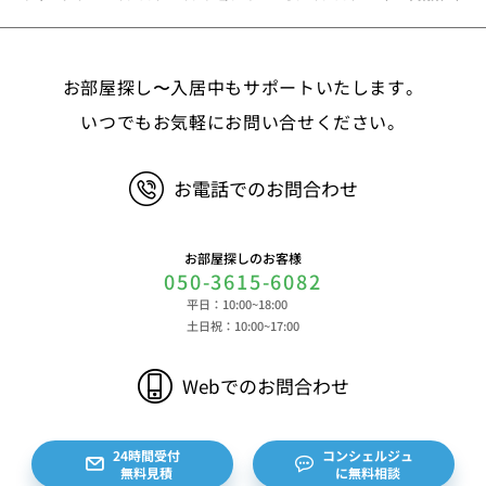
②お取引に関する情報 お取引内容に関する情報
等 ③決済に関する情報 クレジットカードに関す
る情報、決済およびその方法に関する情報等 ④サ
お部屋探し〜入居中もサポートいたします。
ービスのご利用に際して取得する情報 端末識別
子、広告識別子、IPアドレス、クッキーデータおよ
いつでもお気軽にお問い合せください。
びクッキー類似技術を利用した情報等の端末・ブラ
ウザ等に関する情報、閲覧した対象サイトのURLや
お電話でのお問合わせ
閲覧時刻、リファラー情報ならびにクッキーIDや広
告識別子等の各種識別子に紐づく検索履歴および購
買履歴等に関する情報等 ⑤その他の情報 当社に
お部屋探しのお客様
対するお問い合わせ・ご連絡等に関する情報等 ま
050-3615-6082
た、お客様の個人情報は、弊社のデータベースシス
平日：10:00~18:00
テムに登録されます。登録されるお客様の個人情報
土日祝：10:00~17:00
は利用申込書、ご利用約款、 請求書、領収書、見
積書等をもとに登録されます。 （2）弊社と賃貸
Webでのお問合わせ
借契約を締結している不動産所有者様および所有者
様から委託を受けた個人または企業、サブリース契
約等のお問合せをいただいた個人または企業、イン
24時間受付
コンシェルジュ
無料見積
に無料相談
ターネット上の不動産オーナーサイト等からの査定