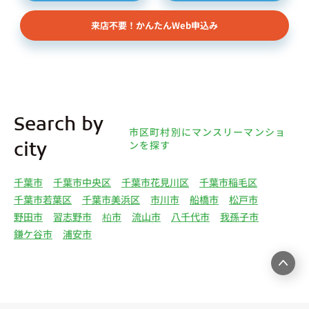
依頼者、 公開情報などから取得した不動産所有者
来店不要！かんたんWeb申込み
様（以下総称して「オーナー様」といいます）の個
人情報を取得します。取得する個人情報は、上記
(1)①～⑤のとおりです。また、オーナー様の個人
情報は、弊社データベースシステムに登録されま
す。
4.利用目的について 弊社は、取得した個人情報を
Search by
下記（1）～（13）における利用目的のために利用
市区町村別にマンスリーマンショ
し、また、利用目的を達成するために必要な範囲で
ンを探す
city
個人情報を第三者へ提供いたします。（1）マンス
リー物件の紹介、利用契約に関する連絡、利用契約
千葉市
千葉市中央区
千葉市花見川区
千葉市稲毛区
の締結、履行。（2）弊社の他のマンスリー物件お
千葉市若葉区
千葉市美浜区
市川市
船橋市
松戸市
よびサービスの紹介ならびにお客様・オーナー様に
野田市
習志野市
柏市
流山市
八千代市
我孫子市
とって有用と思われる弊社提携先の商品・サービス
鎌ケ谷市
浦安市
等を紹介するためのダイレクトメール、住環境向上
のためのアンケート等の発送（3）賃貸事業におけ
る情報・サービスを提供するための郵便物、電話、
電子メールまたは訪問等による営業活動（4）不動