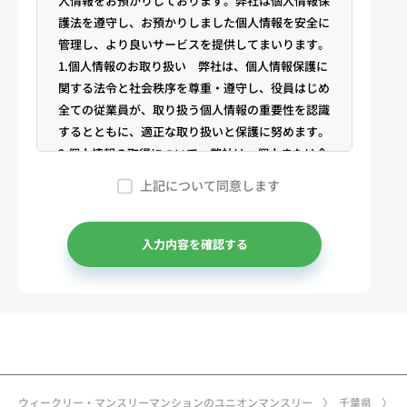
人情報をお預かりしております。弊社は個人情報保
護法を遵守し、お預かりしました個人情報を安全に
管理し、より良いサービスを提供してまいります。
1.個人情報のお取り扱い 弊社は、個人情報保護に
関する法令と社会秩序を尊重・遵守し、役員はじめ
全ての従業員が、取り扱う個人情報の重要性を認識
するとともに、適正な取り扱いと保護に努めます。
2.個人情報の取得について 弊社は、個人または企
業からの電話・メール等のお問合せや公開情報（登
上記について同意します
記簿謄本、電話帳、インターネット掲載情報等）な
どから適法かつ公正な手段により個人情報を取得い
たします。
入力内容を確認する
3.弊社が保有する個人情報 （1）マンスリー物件
の利用希望者様・契約者様・入居者様、同居人様
（以下総称して「お客様」といいます）の次に掲げ
る個人情報を取得します。①お客様の基本情報 氏
名、住所、郵便番号、性別、生年月日、電話番号、
メールアドレス、アカウントのIDおよびパスワー
ド、免許証・住民票など公的証明書に関する情報等
ウィークリー・マンスリーマンションのユニオンマンスリー
千葉県