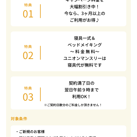
特典
大幅割引き中！
01
今なら、3ヶ月以上の
ご利用がお得♪
寝具一式＆
ベッドメイキング
特典
02
〜 料 金 無 料〜
ユニオンマンスリーは
寝具代が無料です
契約満了日の
特典
翌日午前９時まで
03
利用OK！
※ご契約日数分のご料金しか頂きません！
対象条件
・ご新規のお客様