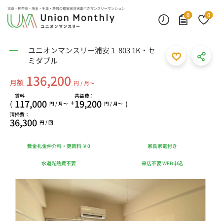
東京・神奈川・埼玉・千葉・茨城の
格安家具家電付きマンスリーマンション
0
0
ユニオンマンスリー浦安１ 803 1K・セ
ミダブル
136,200
月額
円 / 月〜
賃料
共益費：
117,000
19,200
+
(
)
円 / 月〜
円 / 月〜
清掃費：
36,300
円 / 回
敷金礼金仲介料・更新料 ￥0
家具家電付き
水道光熱費不要
来店不要 WEB申込