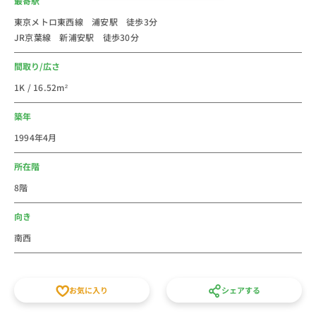
最寄駅
店も豊富で、生活には非常に便利な駅。駅前からディズ
ニーリゾート行きのバスがあり、ディズニーリゾートへ
東京メトロ東西線 浦安駅 徒歩3分
JR京葉線 新浦安駅 徒歩30分
行く拠点としても〇。
駅の近くには「西友浦安店」「ダイエー 浦安駅前店」
間取り/広さ
「ワイズマート 浦安本店」など遅くまで営業している
1K / 16.52m²
スーパーも多いため食料品や日用品の買い出しにも便利
です。「浦安市交通公園」「海楽公園」「浦安市郷土博
築年
物館」など無料で楽しめる公園や施設が多くファミリー
1994年4月
層も安心して暮らせるエリアです。
所在階
法人のご利用は社宅・寮からの切替で経費削減が出来る
8階
かもしれません。新人研修や出張にもご利用しやすいエ
リアです。個人での初めての社会人の一人暮らしのお部
向き
屋などに、家具家電付き短期賃貸マンションの格安ウィ
南西
ークリー・マンスリーマンション物件としてご利用くだ
さい。徒歩15分以内、月額家賃、間取りなど条件で他の
賃貸住宅とも比べてください。敷金・礼金・仲介手数料
お気に入り
シェアする
の初期費用不要、水道光熱費不要の家具家電付き短期賃