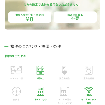
のみの設定で余計な費用をいただきません！
敷金礼金仲介料・更新料
水道光熱費も
¥0
不要
物件のこだわり・設備・条件
物件のこだわり
バストイレ別
2階以上
独立洗面台
室内洗濯機
南向き
オートロック
モニター付き
インターネット
インターフォン
無料