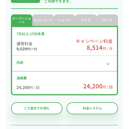
ご利用できます。
スーパーショ
セミショート
ショート
ミドル
ロング
ート
7日以上-15日未満
キャンペーン料金
通常料金
8,514
8,624
円 / 日
円 / 日
内訳
清掃費
24,200
24,200
円 / 回
円 / 回
ご入居までの流れ
料金システム