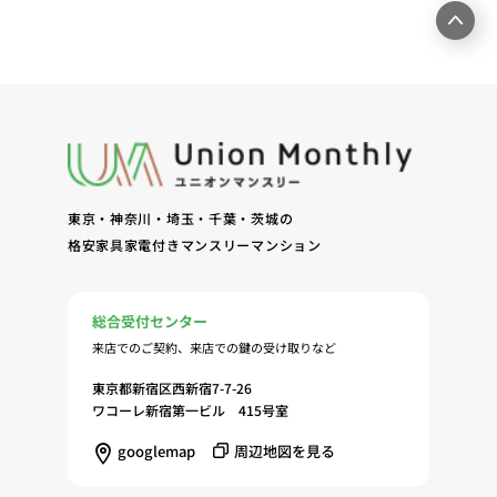
結、履行および契約管理、契約後管理（5）弊社ホ
ームページ上にて実施するお客様・オーナー様向け
サービスの提供（6）お客様・オーナー様からのお
問合せに対する回答、連絡、確認（7）サービスへ
の登録およびサービス利用時の本人認証ならびにお
客様およびオーナー様の管理（8）サービスの保
守、管理（9）サービスの改善のためおよびサービ
スの企画、研究および開発のため（10）本ポリシー
東京・神奈川・埼玉・千葉・茨城の
への同意に基づき、当ウェブサイトの利用履歴に関
格安家具家電付きマンスリーマンション
する情報等の個人情報について、調査・分析会社、
アフィリエーター、SNS事業者、広告関係会社、広
告配信事業者、DMP事業者その他業務を提携する
総合受付センター
事業者（以下「提携事業者等」といいます。）が既
来店でのご契約、来店での鍵の受け取りなど
に保有する個人情報と当社から取得する個人情報を
突合して、お客様の当ウェブサイトの利用履歴等の
東京都新宿区西新宿7-7-26
調査・分析、広告の効果測定およびその結果を利用
ワコーレ新宿第一ビル 415号室
し、興味関心・嗜好に応じたサービスに関する広告
googlemap
周辺地図を見る
を配信する等のマーケティング活動を行うため
（11）本ポリシーへの同意に基づき、提携事業者等