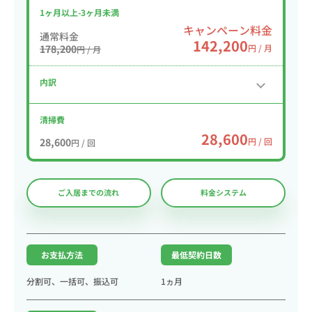
1ヶ月以上-3ヶ月未満
キャンペーン料金
通常料金
142,200
178,200
円 / 月
円 / 月
内訳
清掃費
28,600
28,600
円 / 回
円 / 回
ご入居までの流れ
料金システム
お支払方法
最低契約日数
分割可、一括可、振込可
1ヵ月