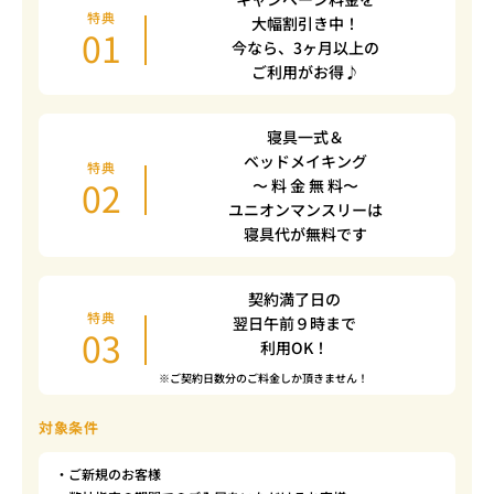
特典
大幅割引き中！
01
今なら、3ヶ月以上の
ご利用がお得♪
寝具一式＆
ベッドメイキング
特典
02
〜 料 金 無 料〜
ユニオンマンスリーは
寝具代が無料です
契約満了日の
特典
翌日午前９時まで
03
利用OK！
※ご契約日数分のご料金しか頂きません！
対象条件
・ご新規のお客様