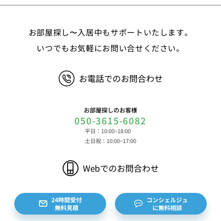
等 ③決済に関する情報 クレジットカードに関す
る情報、決済およびその方法に関する情報等 ④サ
お部屋探し〜入居中もサポートいたします。
ービスのご利用に際して取得する情報 端末識別
子、広告識別子、IPアドレス、クッキーデータおよ
いつでもお気軽にお問い合せください。
びクッキー類似技術を利用した情報等の端末・ブラ
ウザ等に関する情報、閲覧した対象サイトのURLや
お電話でのお問合わせ
閲覧時刻、リファラー情報ならびにクッキーIDや広
告識別子等の各種識別子に紐づく検索履歴および購
買履歴等に関する情報等 ⑤その他の情報 当社に
お部屋探しのお客様
対するお問い合わせ・ご連絡等に関する情報等 ま
050-3615-6082
た、お客様の個人情報は、弊社のデータベースシス
平日：10:00~18:00
テムに登録されます。登録されるお客様の個人情報
土日祝：10:00~17:00
は利用申込書、ご利用約款、 請求書、領収書、見
積書等をもとに登録されます。 （2）弊社と賃貸
Webでのお問合わせ
借契約を締結している不動産所有者様および所有者
様から委託を受けた個人または企業、サブリース契
約等のお問合せをいただいた個人または企業、イン
24時間受付
コンシェルジュ
無料見積
に無料相談
ターネット上の不動産オーナーサイト等からの査定