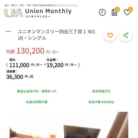
東京・神奈川・埼玉・千葉・茨城の
格安家具家電付きマンスリーマンション
0
0
ユニオンマンスリー四谷三丁目１ 401
1R・シングル
130,200
月額
円 / 月〜
賃料
共益費：
111,000
19,200
+
(
)
円 / 月〜
円 / 月〜
清掃費：
36,300
円 / 回
敷金礼金仲介料・更新料 ￥0
家具家電付き
水道光熱費不要
来店不要 WEB申込