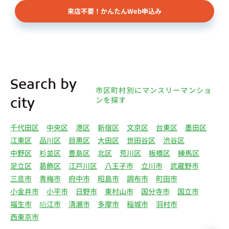
依頼者、 公開情報などから取得した不動産所有者
来店不要！かんたんWeb申込み
様（以下総称して「オーナー様」といいます）の個
人情報を取得します。取得する個人情報は、上記
(1)①～⑤のとおりです。また、オーナー様の個人
情報は、弊社データベースシステムに登録されま
す。
4.利用目的について 弊社は、取得した個人情報を
Search by
下記（1）～（13）における利用目的のために利用
市区町村別にマンスリーマンショ
し、また、利用目的を達成するために必要な範囲で
ンを探す
city
個人情報を第三者へ提供いたします。（1）マンス
リー物件の紹介、利用契約に関する連絡、利用契約
千代田区
中央区
港区
新宿区
文京区
台東区
墨田区
の締結、履行。（2）弊社の他のマンスリー物件お
江東区
品川区
目黒区
大田区
世田谷区
渋谷区
よびサービスの紹介ならびにお客様・オーナー様に
中野区
杉並区
豊島区
北区
荒川区
板橋区
練馬区
とって有用と思われる弊社提携先の商品・サービス
足立区
葛飾区
江戸川区
八王子市
立川市
武蔵野市
等を紹介するためのダイレクトメール、住環境向上
三鷹市
青梅市
府中市
昭島市
調布市
町田市
のためのアンケート等の発送（3）賃貸事業におけ
小金井市
小平市
日野市
東村山市
国分寺市
国立市
る情報・サービスを提供するための郵便物、電話、
福生市
狛江市
清瀬市
多摩市
稲城市
羽村市
電子メールまたは訪問等による営業活動（4）不動
西東京市
産物件の紹介・賃貸借契約・サブリース契約等の締