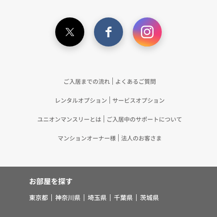
が取得する個人情報の提供を受け、当社が既に有し
ている個人情報を突合して「4.利用目的について」
記載の目的で利用するため（12）本ポリシーへの同
意に基づき、提携事業者等が取得した個人関連情報
の提供を受け、当社が既に有している個人情報を突
合して「4.利用目的について」記載の目的で利用す
るため（13）上記(1)～(12)に付随するアフターサ
ご入居までの流れ
よくあるご質問
ービス、マーケティング活動、お問い合わせ対応お
レンタルオプション
サービスオプション
よびご連絡等の実施
5.お客様・オーナー様の個人情報の第三者への提
ユニオンマンスリーとは
ご入居中のサポートについて
供 （1）弊社は、次に掲げる場合を除き、弊社が
取り扱う個人情報を、あらかじめお客様およびオー
マンションオーナー様
法人のお客さま
ナー様の同意を得ないで、第三者に提供いたしませ
ん。 ①法令に基づく場合 ②人の生命、身体また
は財産の保護のために必要がある場合であって、お
お部屋を探す
客様の同意を得ることが困難であるとき ③公衆衛
生の向上または児童の健全な育成の推進のために特
東京都
神奈川県
埼玉県
千葉県
茨城県
に必要がある場合であって、お客様の同意を得るこ