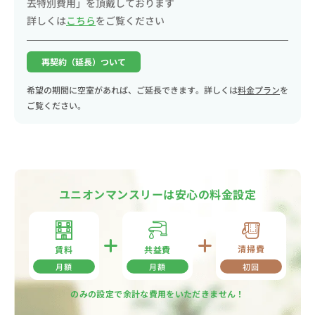
去特別費用」を頂戴しております
詳しくは
こちら
をご覧ください
再契約（延長）ついて
希望の期間に空室があれば、ご延長できます。詳しくは
料金プラン
を
ご覧ください。
ユニオンマンスリーは安心の料金設定
清掃費
共益費
賃料
月額
月額
初回
のみの設定で余計な費用をいただきません！