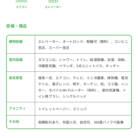
エアコン
エレベーター
設備・備品
建物設備
エレベーター、オートロック、駐輪可（無料）、コンビニ
至近、スーパー至近
室内設備
ガスコンロ、シャワー、トイレ、給湯設備、浴室、収納、
冷暖房完備、ベランダ、3点ユニットバス、キッチン
家具家電
寝具一式、エアコン、テレビ、ミニ冷蔵庫、掃除機、電気
ケトル、電子レンジ、椅子、カーテン、机、ゴミ箱、ハン
ガー、モバイルWi-Fiルーター（有料）、室内洗濯機、ト
イレ用ブラシ、シングルベッド
アメニティ
トイレットペーパー、スリッパ
その他
長期割引あり、外国人可、幼児可、360度パノラマ画像