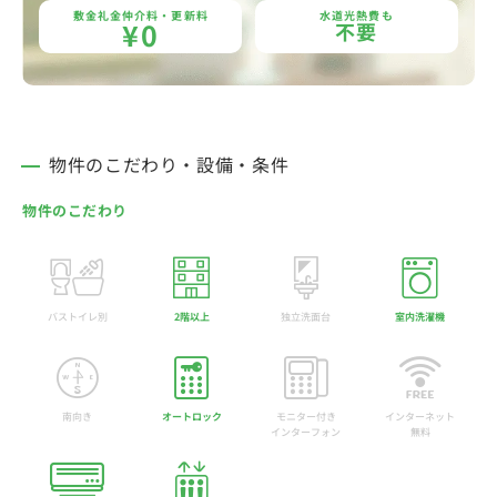
敷金礼金仲介料・更新料
水道光熱費も
¥0
不要
物件のこだわり・設備・条件
物件のこだわり
バストイレ別
2階以上
独立洗面台
室内洗濯機
南向き
オートロック
モニター付き
インターネット
インターフォン
無料