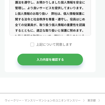
護法を遵守し、お預かりしました個人情報を安全に
管理し、より良いサービスを提供してまいります。
1.個人情報のお取り扱い 弊社は、個人情報保護に
関する法令と社会秩序を尊重・遵守し、役員はじめ
全ての従業員が、取り扱う個人情報の重要性を認識
するとともに、適正な取り扱いと保護に努めます。
2.個人情報の取得について 弊社は、個人または企
業からの電話・メール等のお問合せや公開情報（登
上記について同意します
記簿謄本、電話帳、インターネット掲載情報等）な
どから適法かつ公正な手段により個人情報を取得い
たします。
入力内容を確認する
3.弊社が保有する個人情報 （1）マンスリー物件
の利用希望者様・契約者様・入居者様、同居人様
（以下総称して「お客様」といいます）の次に掲げ
る個人情報を取得します。①お客様の基本情報 氏
名、住所、郵便番号、性別、生年月日、電話番号、
メールアドレス、アカウントのIDおよびパスワー
ド、免許証・住民票など公的証明書に関する情報等
ウィークリー・マンスリーマンションのユニオンマンスリー
東京都
②お取引に関する情報 お取引内容に関する情報