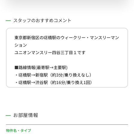
スタッフのおすすめコメント
東京都新宿区の曙橋駅のウィークリー・マンスリーマン
ション
ユニオンマンスリー四谷三丁目１です
■路線情報(最寄駅→主要駅)
・曙橋駅→新宿駅（約3分/乗り換えなし）
・曙橋駅→渋谷駅（約16分/乗り換え1回）
・曙橋駅→池袋駅（約19分/乗り換え1回）
■周辺情報
・セブン-イレブン(約75ｍ)
お部屋情報
・まいばすけっと(約190ｍ)
・ダイエー(約240ｍ)
物件名・タイプ