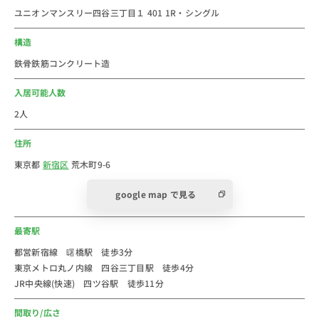
ユニオンマンスリー四谷三丁目１ 401 1R・シングル
＜おすすめコメント＞
＝＝＝＝＝＝＝＝＝＝＝＝＝＝＝＝＝＝＝＝＝
構造
四谷三丁目駅は丸ノ内線利用で「新宿駅」・「銀座
鉄骨鉄筋コンクリート造
駅」・「東京駅」・「池袋駅」まで直通です！
大型のターミナル駅が乗換なしで行けるので、都内だけ
入居可能人数
でなく横浜方面などへもアクセス良好！
2人
また駅周辺にはスーパー・ドラッグストア・コンビニ・
住所
書店・飲食店が充実しており、生活環境良好です♪
建物入口はオートロック付のため、女性の一人暮らしも
東京都
新宿区
荒木町9-6
安心です☆
google map で見る
マンションの前は大通りですが、車の往来は多くなく、
意外と静かな場所だなといつも思います。
最寄駅
四谷三丁目駅や曙橋駅の大通りはさすがに、車の量が多
いですが、静かな場所が良いのであれば、こちらの物件
都営新宿線 曙橋駅 徒歩3分
東京メトロ丸ノ内線 四谷三丁目駅 徒歩4分
はおススメです。
JR中央線(快速) 四ツ谷駅 徒歩11分
休日にはぜひ曙橋の商店街にも行ってみてください。
スーパー、コンビニ、１００円ショップなどもあり、飲
間取り/広さ