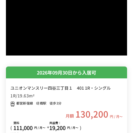
2026年09月30日から入居可
ユニオンマンスリー四谷三丁目１ 401 1R・シングル
1R/19.63m²
都営新宿線 曙橋駅 徒歩3分
130,200
月額
円 / 月〜
賃料
共益費：
111,000
19,200
+
(
)
円 / 月〜
円 / 月〜