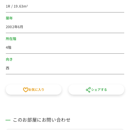
食店も多数あります。
1R / 19.63m²
新宿ってやっぱり便利です。
法人のご利用は社宅・寮からの切替で経費削減が出来る
築年
かもしれません。新人研修や出張にもご利用しやすいエ
2002年6月
リアです。一棟複数室の取扱いのあるマンションがあり
ますので、お部屋のおまとめもお気軽にご相談くださ
所在階
い。
4階
個人での初めての社会人の一人暮らしなどに、家具家電
付き短期賃貸マンションの格安ウィークリー・マンスリ
向き
ーマンションとしてご利用ください。徒歩15分以内、月
西
額家賃、間取りなど条件で他の賃貸住宅とも比べてくだ
さい。敷金・礼金・仲介手数料の初期費用不要、水道光
熱費不要の家具家電付き短期賃貸マンションです。
お気に入り
シェアする
スタッフ一同皆様のご予約をお待ちしております。
＝＝＝＝＝＝＝＝＝＝＝＝＝＝＝＝＝＝＝＝＝
このお部屋にお問い合わせ