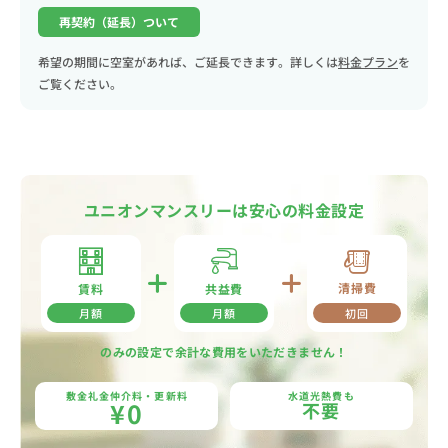
再契約（延長）ついて
希望の期間に空室があれば、ご延長できます。詳しくは
料金プラン
を
ご覧ください。
ユニオンマンスリーは安心の料金設定
清掃費
共益費
賃料
月額
月額
初回
のみの設定で余計な費用をいただきません！
敷金礼金仲介料・更新料
水道光熱費も
¥0
不要