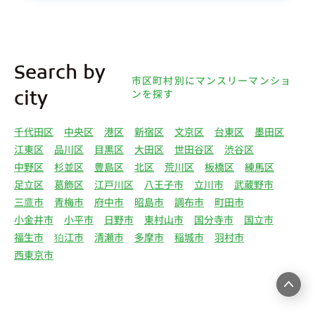
(1)①～⑤のとおりです。また、オーナー様の個人
情報は、弊社データベースシステムに登録されま
す。
4.利用目的について 弊社は、取得した個人情報を
Search by
下記（1）～（13）における利用目的のために利用
市区町村別にマンスリーマンショ
し、また、利用目的を達成するために必要な範囲で
ンを探す
city
個人情報を第三者へ提供いたします。（1）マンス
リー物件の紹介、利用契約に関する連絡、利用契約
千代田区
中央区
港区
新宿区
文京区
台東区
墨田区
の締結、履行。（2）弊社の他のマンスリー物件お
江東区
品川区
目黒区
大田区
世田谷区
渋谷区
よびサービスの紹介ならびにお客様・オーナー様に
中野区
杉並区
豊島区
北区
荒川区
板橋区
練馬区
とって有用と思われる弊社提携先の商品・サービス
足立区
葛飾区
江戸川区
八王子市
立川市
武蔵野市
等を紹介するためのダイレクトメール、住環境向上
三鷹市
青梅市
府中市
昭島市
調布市
町田市
のためのアンケート等の発送（3）賃貸事業におけ
小金井市
小平市
日野市
東村山市
国分寺市
国立市
る情報・サービスを提供するための郵便物、電話、
福生市
狛江市
清瀬市
多摩市
稲城市
羽村市
電子メールまたは訪問等による営業活動（4）不動
西東京市
産物件の紹介・賃貸借契約・サブリース契約等の締
結、履行および契約管理、契約後管理（5）弊社ホ
ームページ上にて実施するお客様・オーナー様向け
サービスの提供（6）お客様・オーナー様からのお