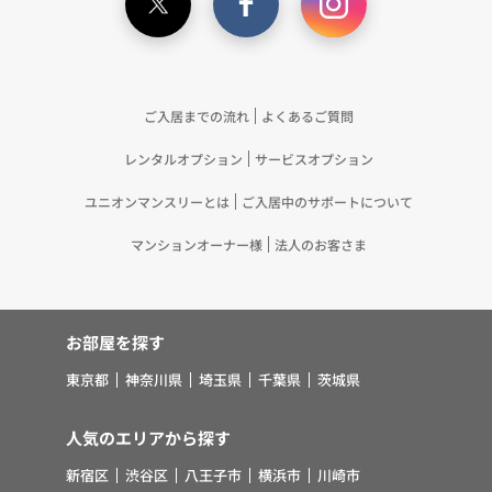
記載の目的で利用するため（12）本ポリシーへの同
意に基づき、提携事業者等が取得した個人関連情報
の提供を受け、当社が既に有している個人情報を突
合して「4.利用目的について」記載の目的で利用す
るため（13）上記(1)～(12)に付随するアフターサ
ご入居までの流れ
よくあるご質問
ービス、マーケティング活動、お問い合わせ対応お
レンタルオプション
サービスオプション
よびご連絡等の実施
5.お客様・オーナー様の個人情報の第三者への提
ユニオンマンスリーとは
ご入居中のサポートについて
供 （1）弊社は、次に掲げる場合を除き、弊社が
取り扱う個人情報を、あらかじめお客様およびオー
マンションオーナー様
法人のお客さま
ナー様の同意を得ないで、第三者に提供いたしませ
ん。 ①法令に基づく場合 ②人の生命、身体また
は財産の保護のために必要がある場合であって、お
お部屋を探す
客様の同意を得ることが困難であるとき ③公衆衛
生の向上または児童の健全な育成の推進のために特
東京都
神奈川県
埼玉県
千葉県
茨城県
に必要がある場合であって、お客様の同意を得るこ
とが困難であるとき ④国の機関若しくは地方公共
人気のエリアから探す
団体またはその委託を受けた者が法令の定める事務
新宿区
渋谷区
八王子市
横浜市
川崎市
を遂行することに対して協力する必要がある場合で