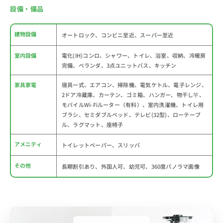
設備・備品
建物設備
オートロック、コンビニ至近、スーパー至近
室内設備
電化(IH)コンロ、シャワー、トイレ、浴室、収納、冷暖房
完備、ベランダ、3点ユニットバス、キッチン
家具家電
寝具一式、エアコン、掃除機、電気ケトル、電子レンジ、
2ドア冷蔵庫、カーテン、ゴミ箱、ハンガー、物干し竿、
モバイルWi-Fiルーター（有料）、室内洗濯機、トイレ用
ブラシ、セミダブルベッド、テレビ(32型)、ローテーブ
ル、ラグマット、座椅子
アメニティ
トイレットペーパー、スリッパ
その他
長期割引あり、外国人可、幼児可、360度パノラマ画像