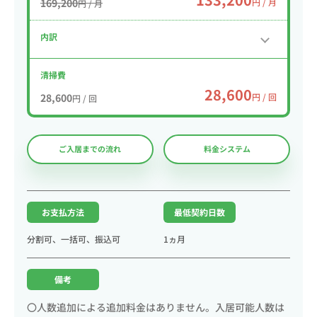
169,200
円 / 月
円 / 月
内訳
清掃費
28,600
28,600
円 / 回
円 / 回
ご入居までの流れ
料金システム
お支払方法
最低契約日数
分割可、一括可、振込可
1ヵ月
備考
〇人数追加による追加料金はありません。入居可能人数は