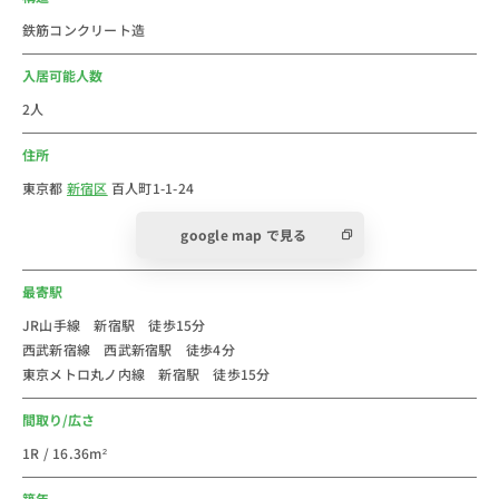
東京都新宿区新宿にある新宿駅は、JR線・京王線、小
鉄筋コンクリート造
田急線、都営新宿線、都営大江戸線、東京メトロ丸ノ内
線、東京メトロ副都心線などの5社局が乗り入れる、日
入居可能人数
本でも最もアクセスの良い大型ターミナル駅の一つで
2人
す。1日の利用者数は270万人ほどで、もちろんこちら
住所
も全駅でトップ。12路線が乗り入れており、都内はもち
ろん、神奈川、千葉、埼玉、群馬、茨城など首都圏どこ
東京都
新宿区
百人町1-1-24
に行くにもアクセスがよいです。少し歩くと西武新宿駅
google map で見る
もあるので、西武線沿線駅へのアクセスも抜群です。
最寄駅
駅構内にはエキナカ商業施設の「イイトルミネ」があり
30近くの店舗が連なっています。南口にはバスタ新宿が
JR山手線 新宿駅 徒歩15分
西武新宿線 西武新宿駅 徒歩4分
あり、電車・バス共に新宿から各地へのアクセスは抜
東京メトロ丸ノ内線 新宿駅 徒歩15分
群。東口には「新宿ルミネエスト」や「新宿アルタ前」
など待ち合わせばしても有名なシンボルマークがありま
間取り/広さ
す。少し歩くと「新宿歌舞伎町」や「新宿御苑」などの
1R / 16.36m²
ランドマークあり。西口は、どちらかというと落ち着い
た雰囲気になっており、オフィスも広がっています。東
築年