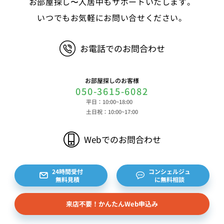
お部屋探し〜入居中もサポートいたします。
ービスのご利用に際して取得する情報 端末識別
子、広告識別子、IPアドレス、クッキーデータおよ
いつでもお気軽にお問い合せください。
びクッキー類似技術を利用した情報等の端末・ブラ
ウザ等に関する情報、閲覧した対象サイトのURLや
お電話でのお問合わせ
閲覧時刻、リファラー情報ならびにクッキーIDや広
告識別子等の各種識別子に紐づく検索履歴および購
買履歴等に関する情報等 ⑤その他の情報 当社に
お部屋探しのお客様
対するお問い合わせ・ご連絡等に関する情報等 ま
050-3615-6082
た、お客様の個人情報は、弊社のデータベースシス
平日：10:00~18:00
テムに登録されます。登録されるお客様の個人情報
土日祝：10:00~17:00
は利用申込書、ご利用約款、 請求書、領収書、見
積書等をもとに登録されます。 （2）弊社と賃貸
Webでのお問合わせ
借契約を締結している不動産所有者様および所有者
様から委託を受けた個人または企業、サブリース契
約等のお問合せをいただいた個人または企業、イン
24時間受付
コンシェルジュ
無料見積
に無料相談
ターネット上の不動産オーナーサイト等からの査定
依頼者、 公開情報などから取得した不動産所有者
来店不要！かんたんWeb申込み
様（以下総称して「オーナー様」といいます）の個
人情報を取得します。取得する個人情報は、上記