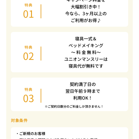
特典
大幅割引き中！
01
今なら、3ヶ月以上の
ご利用がお得♪
寝具一式＆
ベッドメイキング
特典
02
〜 料 金 無 料〜
ユニオンマンスリーは
寝具代が無料です
契約満了日の
特典
翌日午前９時まで
03
利用OK！
※ご契約日数分のご料金しか頂きません！
対象条件
・ご新規のお客様