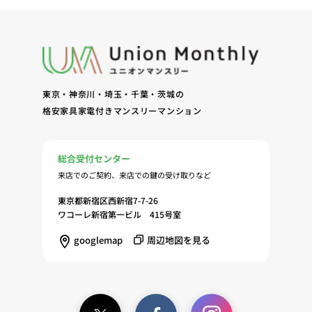
問合せに対する回答、連絡、確認（7）サービスへ
の登録およびサービス利用時の本人認証ならびにお
客様およびオーナー様の管理（8）サービスの保
守、管理（9）サービスの改善のためおよびサービ
スの企画、研究および開発のため（10）本ポリシー
東京・神奈川・埼玉・千葉・茨城の
への同意に基づき、当ウェブサイトの利用履歴に関
格安家具家電付きマンスリーマンション
する情報等の個人情報について、調査・分析会社、
アフィリエーター、SNS事業者、広告関係会社、広
告配信事業者、DMP事業者その他業務を提携する
総合受付センター
事業者（以下「提携事業者等」といいます。）が既
来店でのご契約、来店での鍵の受け取りなど
に保有する個人情報と当社から取得する個人情報を
突合して、お客様の当ウェブサイトの利用履歴等の
東京都新宿区西新宿7-7-26
調査・分析、広告の効果測定およびその結果を利用
ワコーレ新宿第一ビル 415号室
し、興味関心・嗜好に応じたサービスに関する広告
googlemap
周辺地図を見る
を配信する等のマーケティング活動を行うため
（11）本ポリシーへの同意に基づき、提携事業者等
が取得する個人情報の提供を受け、当社が既に有し
ている個人情報を突合して「4.利用目的について」