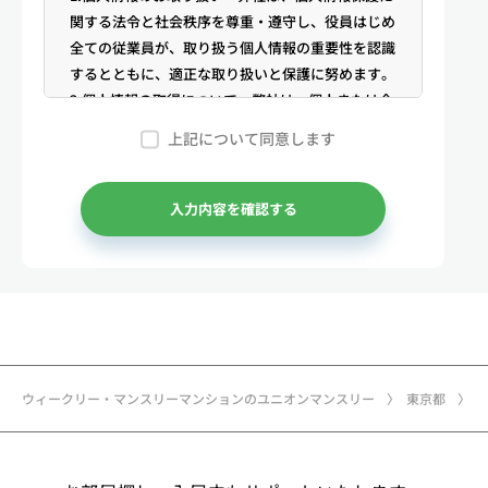
関する法令と社会秩序を尊重・遵守し、役員はじめ
全ての従業員が、取り扱う個人情報の重要性を認識
するとともに、適正な取り扱いと保護に努めます。
2.個人情報の取得について 弊社は、個人または企
業からの電話・メール等のお問合せや公開情報（登
上記について同意します
記簿謄本、電話帳、インターネット掲載情報等）な
どから適法かつ公正な手段により個人情報を取得い
たします。
入力内容を確認する
3.弊社が保有する個人情報 （1）マンスリー物件
の利用希望者様・契約者様・入居者様、同居人様
（以下総称して「お客様」といいます）の次に掲げ
る個人情報を取得します。①お客様の基本情報 氏
名、住所、郵便番号、性別、生年月日、電話番号、
メールアドレス、アカウントのIDおよびパスワー
ド、免許証・住民票など公的証明書に関する情報等
ウィークリー・マンスリーマンションのユニオンマンスリー
東京都
②お取引に関する情報 お取引内容に関する情報
等 ③決済に関する情報 クレジットカードに関す
る情報、決済およびその方法に関する情報等 ④サ