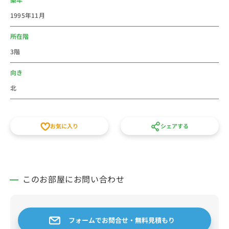
京都庁があるのも有名です。
1995年11月
駅周辺には、新宿ミロード、新宿西口ハルク、新宿サブ
ナード、新宿サザンテラスなどの商業施設をはじめ、伊
所在階
勢丹、高島屋などの百貨店、ビックカメラ 新宿東口駅
3階
前店、ヨドバシカメラ 新宿西口本店、ヤマダデンキ
LABI新宿西口館などの家電量販店、H&M 新宿店、
向き
ZARA 新宿店、ユニクロ 新宿西口店などの衣料品店、
北
TOHOシネマズ新宿、新宿ピカデリー、新宿バルト９な
どの映画館といった施設がありのが特徴的です。
お気に入り
シェアする
個人での初めての社会人の一人暮らしや仮住まいなど
に、家具家電付き短期賃貸マンションの格安ウィークリ
ー・マンスリーマンションとしてご利用ください。賃貸
が見つかるまでの仮住まいなどに人気のエリアです。
このお部屋にお問い合わせ
＝＝＝＝＝＝＝＝＝＝＝＝＝＝＝＝＝＝＝＝＝
フォームでお問合せ・無料見積もり