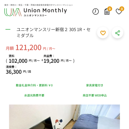
東京・神奈川・埼玉・千葉・茨城の
格安家具家電付きマンスリーマンション
0
0
ユニオンマンスリー新宿２ 305 1R・セ
ミダブル
121,200
月額
円 / 月〜
賃料
共益費：
102,000
19,200
+
(
)
円 / 月〜
円 / 月〜
清掃費：
36,300
円 / 回
敷金礼金仲介料・更新料 ￥0
家具家電付き
水道光熱費不要
来店不要 WEB申込