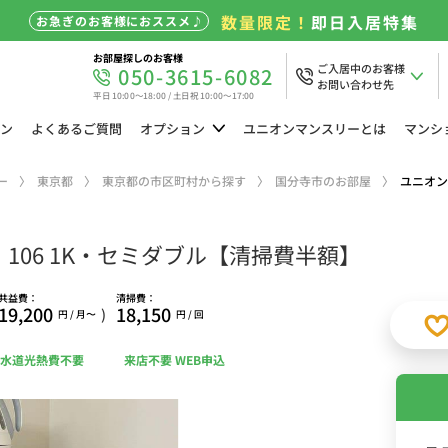
数量限定！
即日入居特集
お急ぎのお客様におススメ♪
お部屋探しのお客様
ご入居中のお客様
050-3615-6082
お問い合わせ先
平日 10:00～18:00 / 土日祝 10:00～17:00
ン
よくある
ご質問
オプション
ユニオン
マンスリーとは
マンシ
ー
東京都
東京都の市区町村から探す
国分寺市のお部屋
ユニオン
106 1K・セミダブル【清掃費半額】
共益費：
清掃費：
19,200
18,150
)
円 / 月〜
円 / 回
水道光熱費不要
来店不要 WEB申込