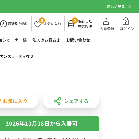
詳しく見る
0
0
保存した
最近
見た物件
お気に
入り
検索条件
会員登録
ログイン
ョン
オーナー様
法人の
お客さま
お問い合わせ
マンスリー恋ヶ窪３
お気に入り
シェアする
2026年10月08日から入居可