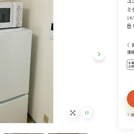
ユ
ミ
1K
(
清
お
お
W