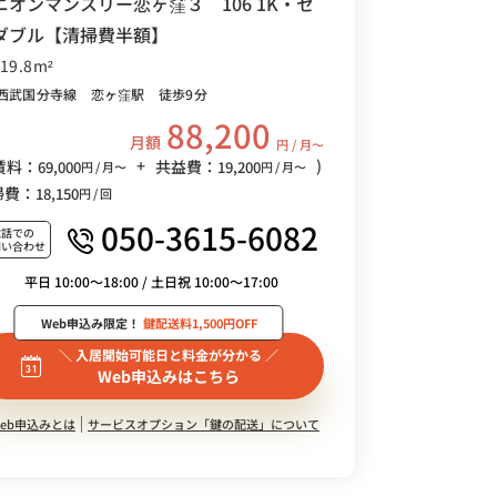
ニオンマンスリー恋ヶ窪３ 106 1K・セ
ダブル【清掃費半額】
/19.8m²
西武国分寺線 恋ヶ窪駅 徒歩9分
88,200
月額
円 / 月〜
+
)
賃料：
共益費：
69,000
19,200
円 / 月〜
円 / 月〜
掃費：
18,150
円 / 回
050-3615-6082
電話での
問い合わせ
平日 10:00～18:00 / 土日祝 10:00～17:00
Web申込み限定！
鍵配送料1,500円OFF
＼ 入居開始可能日と料金が分かる ／
Web申込みはこちら
eb申込みとは
サービスオプション「鍵の配送」について