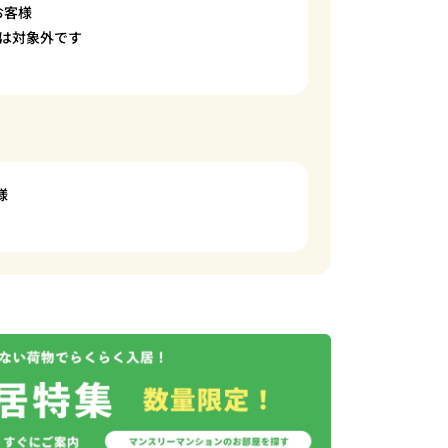
お客様
は対象外です
様