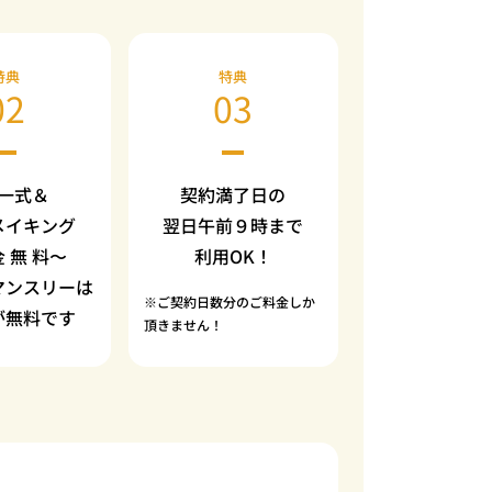
特典
特典
02
03
一式＆
契約満了日の
メイキング
翌日午前９時まで
金 無 料〜
利用OK！
マンスリーは
※ご契約日数分のご料金しか
が無料です
頂きません！