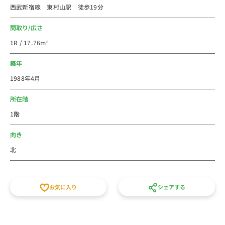
西武新宿線 東村山駅 徒歩19分
まいけ 久米川店、TAIRAYA 久米川八坂店などスーパー
が多く点在しています。また、「久米川中央銀座会(モ
間取り/広さ
ザーク通り)」や「久米川中央通り商店街(ウィング通
1R / 17.76m²
り)」、「久米川商店街」の3つの商店街があり、多くの
人で賑わいを見せています。南口には飲食店が多く、麺
築年
蔵 もみじ、義 久米川店、Encuentro、デンジン、
1988年4月
bistro らぐー、えびかずらなど地元で人気のお店があ
り、ジャンルも幅広いです。自炊も出来るし外食も出来
所在階
るので、色々できる楽しい街です。
1階
法人のご利用は社宅・寮からの切替で経費削減が出来る
向き
かもしれません。新人研修や出張にもご利用しやすいエ
北
リアです。個人での初めての社会人の一人暮らしのお部
屋などに、家具家電付き短期賃貸マンションの格安ウィ
ークリー・マンスリーマンション物件としてご利用くだ
お気に入り
シェアする
さい。徒歩15分以内、月額家賃、間取りなど条件で他の
賃貸住宅とも比べてください。敷金・礼金・仲介手数料
の初期費用不要、水道光熱費不要の家具家電付き短期賃