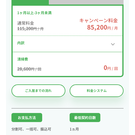
1ヶ月以上-3ヶ月未満
キャンペーン料金
通常料金
85,200
115,200
円 / 月
円 / 月
内訳
清掃費
0
28,600
円 / 回
円 / 回
ご入居までの流れ
料金システム
お支払方法
最低契約日数
分割可、一括可、振込可
1ヵ月