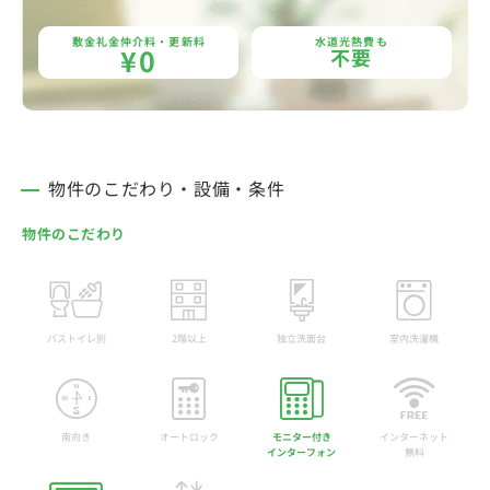
敷金礼金仲介料・更新料
水道光熱費も
¥0
不要
物件のこだわり・設備・条件
物件のこだわり
バストイレ別
2階以上
独立洗面台
室内洗濯機
南向き
オートロック
モニター付き
インターネット
インターフォン
無料