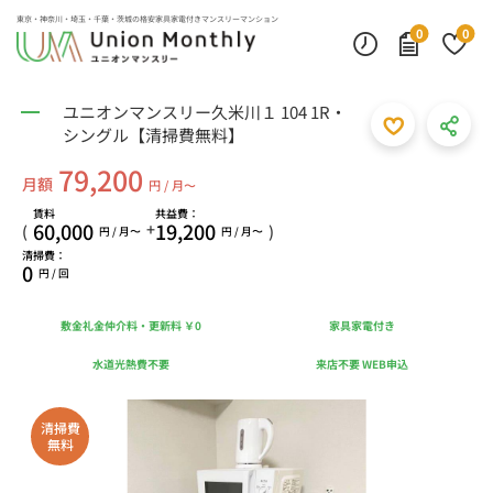
東京・神奈川・埼玉・千葉・茨城の
格安家具家電付きマンスリーマンション
0
0
ユニオンマンスリー久米川１ 104 1R・
シングル【清掃費無料】
79,200
月額
円 / 月〜
賃料
共益費：
60,000
19,200
+
(
)
円 / 月〜
円 / 月〜
清掃費：
0
円 / 回
敷金礼金仲介料・更新料 ￥0
家具家電付き
水道光熱費不要
来店不要 WEB申込
清掃費
無料