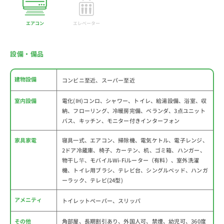
エアコン
エレベーター
設備・備品
建物設備
コンビニ至近、スーパー至近
室内設備
電化(IH)コンロ、シャワー、トイレ、給湯設備、浴室、収
納、フローリング、冷暖房完備、ベランダ、3点ユニット
バス、キッチン、モニター付きインターフォン
家具家電
寝具一式、エアコン、掃除機、電気ケトル、電子レンジ、
2ドア冷蔵庫、椅子、カーテン、机、ゴミ箱、ハンガー、
物干し竿、モバイルWi-Fiルーター（有料）、室外洗濯
機、トイレ用ブラシ、テレビ台、シングルベッド、ハンガ
ーラック、テレビ(24型)
アメニティ
トイレットペーパー、スリッパ
その他
角部屋、長期割引あり、外国人可、禁煙、幼児可、360度