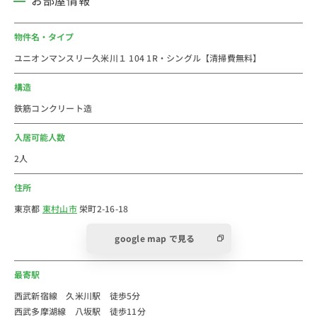
・ビッグ・エー(約290ｍ)
・西友(約400ｍ)
物件名・タイプ
ユニオンマンスリー久米川１ 104 1R・シングル【清掃費無料】
＜おススメコメント＞
東京都東村山市栄町の久米川駅のウィークリー・マンス
構造
リーマンションです。
鉄筋コンクリート造
東村山市は、東京都の多摩地域北部にある市です。小平
市、東久留米市、東大和市に隣接しています。2024年
入居可能人数
の人口は約15万人です。
2人
住所
久米川駅は西武鉄道新宿線の駅で、主な駅へのアクセス
は立川駅まで約31分、池袋駅まで約32分、新宿駅まで
東京都
東村山市
栄町2-16-18
約39分で行くことができます。駅北口、南口にはバスタ
google map で見る
ーミナルが整備されており、バスでの移動も便利です。
駅周辺は東村山市内でもにぎやかで、一人暮らしのおす
最寄駅
すめの治安の良いエリアです。市役所などの公共施設や
金融機関が集まっています。
西武新宿線 久米川駅 徒歩5分
西武多摩湖線 八坂駅 徒歩11分
西友久米川店や食品の店おおた 久米川店、スーパーあ