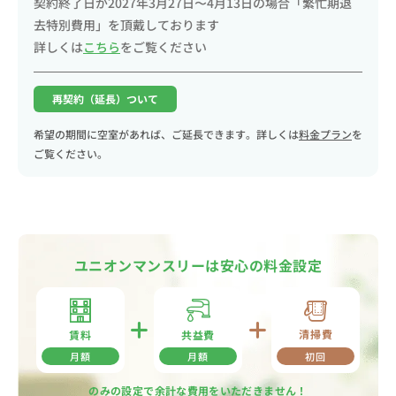
契約終了日が2027年3月27日〜4月13日の場合「繁忙期退
去特別費用」を頂戴しております
詳しくは
こちら
をご覧ください
再契約（延長）ついて
希望の期間に空室があれば、ご延長できます。詳しくは
料金プラン
を
ご覧ください。
ユニオンマンスリーは安心の料金設定
清掃費
共益費
賃料
月額
月額
初回
のみの設定で余計な費用をいただきません！