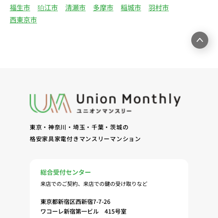
る情報・サービスを提供するための郵便物、電話、
福生市
狛江市
清瀬市
多摩市
稲城市
羽村市
電子メールまたは訪問等による営業活動（4）不動
西東京市
産物件の紹介・賃貸借契約・サブリース契約等の締
結、履行および契約管理、契約後管理（5）弊社ホ
ームページ上にて実施するお客様・オーナー様向け
サービスの提供（6）お客様・オーナー様からのお
問合せに対する回答、連絡、確認（7）サービスへ
の登録およびサービス利用時の本人認証ならびにお
客様およびオーナー様の管理（8）サービスの保
守、管理（9）サービスの改善のためおよびサービ
スの企画、研究および開発のため（10）本ポリシー
東京・神奈川・埼玉・千葉・茨城の
への同意に基づき、当ウェブサイトの利用履歴に関
格安家具家電付きマンスリーマンション
する情報等の個人情報について、調査・分析会社、
アフィリエーター、SNS事業者、広告関係会社、広
告配信事業者、DMP事業者その他業務を提携する
総合受付センター
事業者（以下「提携事業者等」といいます。）が既
来店でのご契約、来店での鍵の受け取りなど
に保有する個人情報と当社から取得する個人情報を
突合して、お客様の当ウェブサイトの利用履歴等の
東京都新宿区西新宿7-7-26
調査・分析、広告の効果測定およびその結果を利用
ワコーレ新宿第一ビル 415号室