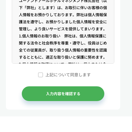
ユーアンドアールホテルマネジメント株式会社（以
下「弊社」とします）は、お取引に伴いお客様の個
人情報をお預かりしております。弊社は個人情報保
護法を遵守し、お預かりしました個人情報を安全に
管理し、より良いサービスを提供してまいります。
1.個人情報のお取り扱い 弊社は、個人情報保護に
関する法令と社会秩序を尊重・遵守し、役員はじめ
全ての従業員が、取り扱う個人情報の重要性を認識
するとともに、適正な取り扱いと保護に努めます。
2.個人情報の取得について 弊社は、個人または企
業からの電話・メール等のお問合せや公開情報（登
上記について同意します
記簿謄本、電話帳、インターネット掲載情報等）な
どから適法かつ公正な手段により個人情報を取得い
たします。
入力内容を確認する
3.弊社が保有する個人情報 （1）マンスリー物件
の利用希望者様・契約者様・入居者様、同居人様
（以下総称して「お客様」といいます）の次に掲げ
る個人情報を取得します。①お客様の基本情報 氏
名、住所、郵便番号、性別、生年月日、電話番号、