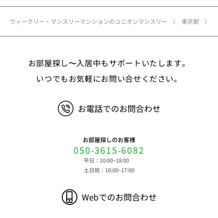
メールアドレス、アカウントのIDおよびパスワー
ド、免許証・住民票など公的証明書に関する情報等
ウィークリー・マンスリーマンションのユニオンマンスリー
東京都
②お取引に関する情報 お取引内容に関する情報
等 ③決済に関する情報 クレジットカードに関す
る情報、決済およびその方法に関する情報等 ④サ
お部屋探し〜入居中もサポートいたします。
ービスのご利用に際して取得する情報 端末識別
子、広告識別子、IPアドレス、クッキーデータおよ
いつでもお気軽にお問い合せください。
びクッキー類似技術を利用した情報等の端末・ブラ
ウザ等に関する情報、閲覧した対象サイトのURLや
お電話でのお問合わせ
閲覧時刻、リファラー情報ならびにクッキーIDや広
告識別子等の各種識別子に紐づく検索履歴および購
買履歴等に関する情報等 ⑤その他の情報 当社に
お部屋探しのお客様
対するお問い合わせ・ご連絡等に関する情報等 ま
050-3615-6082
た、お客様の個人情報は、弊社のデータベースシス
平日：10:00~18:00
テムに登録されます。登録されるお客様の個人情報
土日祝：10:00~17:00
は利用申込書、ご利用約款、 請求書、領収書、見
積書等をもとに登録されます。 （2）弊社と賃貸
Webでのお問合わせ
借契約を締結している不動産所有者様および所有者
様から委託を受けた個人または企業、サブリース契