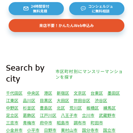
約等のお問合せをいただいた個人または企業、イン
24時間受付
コンシェルジュ
無料見積
に無料相談
ターネット上の不動産オーナーサイト等からの査定
依頼者、 公開情報などから取得した不動産所有者
来店不要！かんたんWeb申込み
様（以下総称して「オーナー様」といいます）の個
人情報を取得します。取得する個人情報は、上記
(1)①～⑤のとおりです。また、オーナー様の個人
情報は、弊社データベースシステムに登録されま
す。
4.利用目的について 弊社は、取得した個人情報を
Search by
下記（1）～（13）における利用目的のために利用
市区町村別にマンスリーマンショ
し、また、利用目的を達成するために必要な範囲で
ンを探す
city
個人情報を第三者へ提供いたします。（1）マンス
リー物件の紹介、利用契約に関する連絡、利用契約
千代田区
中央区
港区
新宿区
文京区
台東区
墨田区
の締結、履行。（2）弊社の他のマンスリー物件お
江東区
品川区
目黒区
大田区
世田谷区
渋谷区
よびサービスの紹介ならびにお客様・オーナー様に
中野区
杉並区
豊島区
北区
荒川区
板橋区
練馬区
とって有用と思われる弊社提携先の商品・サービス
足立区
葛飾区
江戸川区
八王子市
立川市
武蔵野市
等を紹介するためのダイレクトメール、住環境向上
三鷹市
青梅市
府中市
昭島市
調布市
町田市
のためのアンケート等の発送（3）賃貸事業におけ
小金井市
小平市
日野市
東村山市
国分寺市
国立市