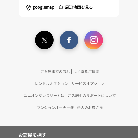
し、興味関心・嗜好に応じたサービスに関する広告
googlemap
周辺地図を見る
を配信する等のマーケティング活動を行うため
（11）本ポリシーへの同意に基づき、提携事業者等
が取得する個人情報の提供を受け、当社が既に有し
ている個人情報を突合して「4.利用目的について」
記載の目的で利用するため（12）本ポリシーへの同
意に基づき、提携事業者等が取得した個人関連情報
の提供を受け、当社が既に有している個人情報を突
合して「4.利用目的について」記載の目的で利用す
るため（13）上記(1)～(12)に付随するアフターサ
ご入居までの流れ
よくあるご質問
ービス、マーケティング活動、お問い合わせ対応お
レンタルオプション
サービスオプション
よびご連絡等の実施
5.お客様・オーナー様の個人情報の第三者への提
ユニオンマンスリーとは
ご入居中のサポートについて
供 （1）弊社は、次に掲げる場合を除き、弊社が
取り扱う個人情報を、あらかじめお客様およびオー
マンションオーナー様
法人のお客さま
ナー様の同意を得ないで、第三者に提供いたしませ
ん。 ①法令に基づく場合 ②人の生命、身体また
は財産の保護のために必要がある場合であって、お
お部屋を探す
客様の同意を得ることが困難であるとき ③公衆衛