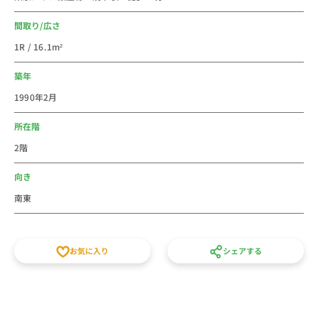
真を撮ってみてください♪
間取り/広さ
家電付き短期賃貸マンション ウィークリー・マンスリ
1R / 16.1m²
ーマンションのユニオンマンスリーをぜひご利用くださ
い。
築年
物件数も揃っていますので、法人のお客様も個人のお客
1990年2月
様もお気軽にお問合せください。
人気エリアなのでお早めにご予約をお願いいたします。
所在階
2階
向き
南東
お気に入り
シェアする