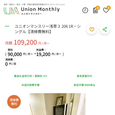
東京・神奈川・埼玉・千葉・茨城の
格安家具家電付きマンスリーマンション
0
0
ユニオンマンスリー浅草３ 206 1R・シ
ングル【清掃費無料】
109,200
月額
円 / 月〜
賃料
共益費：
90,000
19,200
+
(
)
円 / 月〜
円 / 月〜
清掃費：
0
円 / 回
敷金礼金仲介料・更新料 ￥0
家具家電付き
水道光熱費不要
来店不要 WEB申込
清掃費
無料