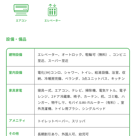
エアコン
エレベーター
設備・備品
建物設備
エレベーター、オートロック、駐輪可（無料）、コンビニ
至近、スーパー至近
室内設備
電化(IH)コンロ、シャワー、トイレ、給湯設備、浴室、収
納、冷暖房完備、ベランダ、3点ユニットバス、キッチン
家具家電
寝具一式、エアコン、テレビ、掃除機、電気ケトル、電子
レンジ、2ドア冷蔵庫、椅子、カーテン、机、ゴミ箱、ハ
ンガー、物干し竿、モバイルWi-Fiルーター（有料）、室
外洗濯機、トイレ用ブラシ、シングルベッド
アメニティ
トイレットペーパー、スリッパ
その他
長期割引あり、外国人可、幼児可