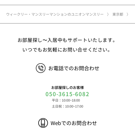
メールアドレス、アカウントのIDおよびパスワー
ド、免許証・住民票など公的証明書に関する情報等
ウィークリー・マンスリーマンションのユニオンマンスリー
東京都
②お取引に関する情報 お取引内容に関する情報
等 ③決済に関する情報 クレジットカードに関す
る情報、決済およびその方法に関する情報等 ④サ
お部屋探し〜入居中もサポートいたします。
ービスのご利用に際して取得する情報 端末識別
子、広告識別子、IPアドレス、クッキーデータおよ
いつでもお気軽にお問い合せください。
びクッキー類似技術を利用した情報等の端末・ブラ
ウザ等に関する情報、閲覧した対象サイトのURLや
お電話でのお問合わせ
閲覧時刻、リファラー情報ならびにクッキーIDや広
告識別子等の各種識別子に紐づく検索履歴および購
買履歴等に関する情報等 ⑤その他の情報 当社に
お部屋探しのお客様
対するお問い合わせ・ご連絡等に関する情報等 ま
050-3615-6082
た、お客様の個人情報は、弊社のデータベースシス
平日：10:00~18:00
テムに登録されます。登録されるお客様の個人情報
土日祝：10:00~17:00
は利用申込書、ご利用約款、 請求書、領収書、見
積書等をもとに登録されます。 （2）弊社と賃貸
Webでのお問合わせ
借契約を締結している不動産所有者様および所有者
様から委託を受けた個人または企業、サブリース契