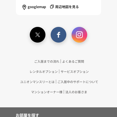
し、興味関心・嗜好に応じたサービスに関する広告
googlemap
周辺地図を見る
を配信する等のマーケティング活動を行うため
（11）本ポリシーへの同意に基づき、提携事業者等
が取得する個人情報の提供を受け、当社が既に有し
ている個人情報を突合して「4.利用目的について」
記載の目的で利用するため（12）本ポリシーへの同
意に基づき、提携事業者等が取得した個人関連情報
の提供を受け、当社が既に有している個人情報を突
合して「4.利用目的について」記載の目的で利用す
るため（13）上記(1)～(12)に付随するアフターサ
ご入居までの流れ
よくあるご質問
ービス、マーケティング活動、お問い合わせ対応お
レンタルオプション
サービスオプション
よびご連絡等の実施
5.お客様・オーナー様の個人情報の第三者への提
ユニオンマンスリーとは
ご入居中のサポートについて
供 （1）弊社は、次に掲げる場合を除き、弊社が
取り扱う個人情報を、あらかじめお客様およびオー
マンションオーナー様
法人のお客さま
ナー様の同意を得ないで、第三者に提供いたしませ
ん。 ①法令に基づく場合 ②人の生命、身体また
は財産の保護のために必要がある場合であって、お
お部屋を探す
客様の同意を得ることが困難であるとき ③公衆衛