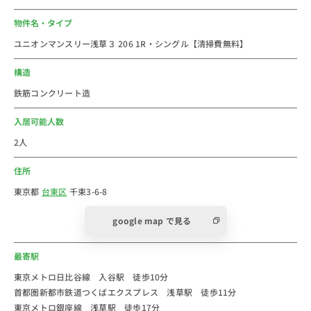
・マツモトキヨシ(約350ｍ)
物件名・タイプ
ユニオンマンスリー浅草３ 206 1R・シングル【清掃費無料】
＜物件周辺コメント＞
東京都台東区の浅草駅・入谷駅のウィークリー・マンス
構造
リーマンションです。
鉄筋コンクリート造
最寄駅の東京メトロ日比谷線「入谷駅」は、都心のター
ミナル駅の1つの上野までは、たったの2分でアクセスす
入居可能人数
ることが可能です。
2人
駅周辺は買い物スポットがたくさんあり、駅の近くにあ
住所
るお店がほとんどなので、一人暮らしでも不便しませ
ん。
東京都
台東区
千束3-6-8
また、なんといっても浅草には「浅草寺」があります。
google map で見る
物件からは徒歩13分なので、お休みの日には浅草寺の商
店で人形焼やぜんざい、お団子などを召し上がってはい
最寄駅
かがでしょうか。
近くには隅田川があり、対岸にはスカイツリーを望む事
東京メトロ日比谷線 入谷駅 徒歩10分
首都圏新都市鉄道つくばエクスプレス 浅草駅 徒歩11分
ができます。
東京メトロ銀座線 浅草駅 徒歩17分
SNS映えする場所が点在していますので、ぜひ沢山の写