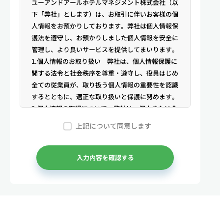
ユーアンドアールホテルマネジメント株式会社（以
下「弊社」とします）は、お取引に伴いお客様の個
人情報をお預かりしております。弊社は個人情報保
護法を遵守し、お預かりしました個人情報を安全に
管理し、より良いサービスを提供してまいります。
1.個人情報のお取り扱い 弊社は、個人情報保護に
関する法令と社会秩序を尊重・遵守し、役員はじめ
全ての従業員が、取り扱う個人情報の重要性を認識
するとともに、適正な取り扱いと保護に努めます。
2.個人情報の取得について 弊社は、個人または企
業からの電話・メール等のお問合せや公開情報（登
上記について同意します
記簿謄本、電話帳、インターネット掲載情報等）な
どから適法かつ公正な手段により個人情報を取得い
たします。
入力内容を確認する
3.弊社が保有する個人情報 （1）マンスリー物件
の利用希望者様・契約者様・入居者様、同居人様
（以下総称して「お客様」といいます）の次に掲げ
る個人情報を取得します。①お客様の基本情報 氏
名、住所、郵便番号、性別、生年月日、電話番号、