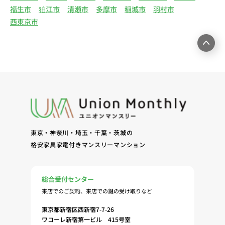
る情報・サービスを提供するための郵便物、電話、
福生市
狛江市
清瀬市
多摩市
稲城市
羽村市
電子メールまたは訪問等による営業活動（4）不動
西東京市
産物件の紹介・賃貸借契約・サブリース契約等の締
結、履行および契約管理、契約後管理（5）弊社ホ
ームページ上にて実施するお客様・オーナー様向け
サービスの提供（6）お客様・オーナー様からのお
問合せに対する回答、連絡、確認（7）サービスへ
の登録およびサービス利用時の本人認証ならびにお
客様およびオーナー様の管理（8）サービスの保
守、管理（9）サービスの改善のためおよびサービ
スの企画、研究および開発のため（10）本ポリシー
東京・神奈川・埼玉・千葉・茨城の
への同意に基づき、当ウェブサイトの利用履歴に関
格安家具家電付きマンスリーマンション
する情報等の個人情報について、調査・分析会社、
アフィリエーター、SNS事業者、広告関係会社、広
告配信事業者、DMP事業者その他業務を提携する
総合受付センター
事業者（以下「提携事業者等」といいます。）が既
来店でのご契約、来店での鍵の受け取りなど
に保有する個人情報と当社から取得する個人情報を
突合して、お客様の当ウェブサイトの利用履歴等の
東京都新宿区西新宿7-7-26
調査・分析、広告の効果測定およびその結果を利用
ワコーレ新宿第一ビル 415号室