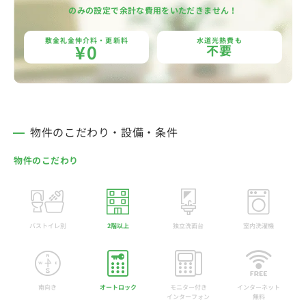
のみの設定で余計な費用をいただきません！
敷金礼金仲介料・更新料
水道光熱費も
¥0
不要
物件のこだわり・設備・条件
物件のこだわり
バストイレ別
2階以上
独立洗面台
室内洗濯機
南向き
オートロック
モニター付き
インターネット
インターフォン
無料