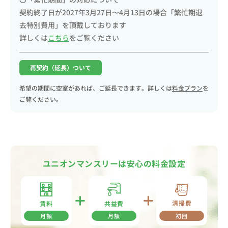
契約終了日が2027年3月27日〜4月13日の場合「繁忙期退
去特別費用」を頂戴しております
詳しくは
こちら
をご覧ください
再契約（延長）ついて
希望の期間に空室があれば、ご延長できます。詳しくは
料金プラン
を
ご覧ください。
ユニオンマンスリーは安心の料金設定
清掃費
共益費
賃料
月額
月額
初回