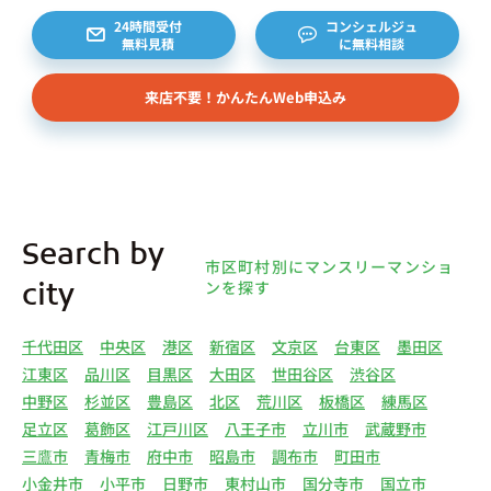
約等のお問合せをいただいた個人または企業、イン
24時間受付
コンシェルジュ
無料見積
に無料相談
ターネット上の不動産オーナーサイト等からの査定
依頼者、 公開情報などから取得した不動産所有者
来店不要！かんたんWeb申込み
様（以下総称して「オーナー様」といいます）の個
人情報を取得します。取得する個人情報は、上記
(1)①～⑤のとおりです。また、オーナー様の個人
情報は、弊社データベースシステムに登録されま
す。
4.利用目的について 弊社は、取得した個人情報を
Search by
下記（1）～（13）における利用目的のために利用
市区町村別にマンスリーマンショ
し、また、利用目的を達成するために必要な範囲で
ンを探す
city
個人情報を第三者へ提供いたします。（1）マンス
リー物件の紹介、利用契約に関する連絡、利用契約
千代田区
中央区
港区
新宿区
文京区
台東区
墨田区
の締結、履行。（2）弊社の他のマンスリー物件お
江東区
品川区
目黒区
大田区
世田谷区
渋谷区
よびサービスの紹介ならびにお客様・オーナー様に
中野区
杉並区
豊島区
北区
荒川区
板橋区
練馬区
とって有用と思われる弊社提携先の商品・サービス
足立区
葛飾区
江戸川区
八王子市
立川市
武蔵野市
等を紹介するためのダイレクトメール、住環境向上
三鷹市
青梅市
府中市
昭島市
調布市
町田市
のためのアンケート等の発送（3）賃貸事業におけ
小金井市
小平市
日野市
東村山市
国分寺市
国立市