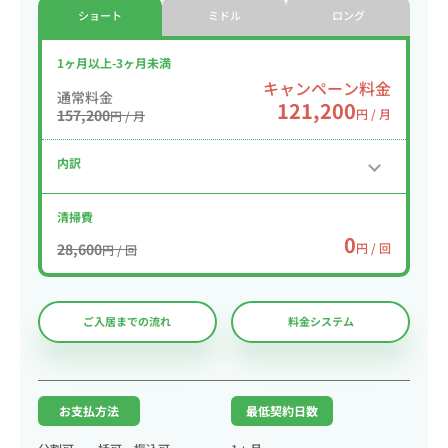
ショート
ミドル
ロング
1ヶ月以上-3ヶ月未満
キャンペーン料金
通常料金
121,200
157,200
円 / 月
円 / 月
内訳
清掃費
0
28,600
円 / 回
円 / 回
ご入居までの流れ
料金システム
お支払方法
最低契約日数