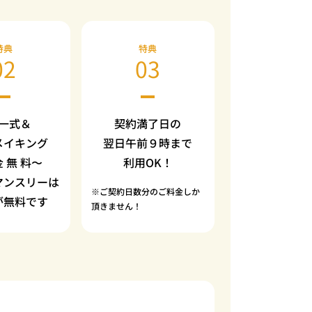
特典
特典
02
03
一式＆
契約満了日の
メイキング
翌日午前９時まで
金 無 料〜
利用OK！
マンスリーは
※ご契約日数分のご料金しか
が無料です
頂きません！