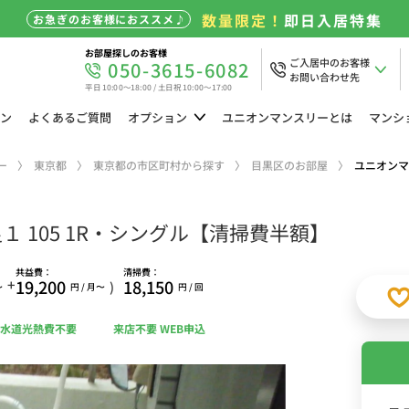
数量限定！
即日入居特集
お急ぎのお客様におススメ♪
お部屋探しのお客様
ご入居中のお客様
050-3615-6082
お問い合わせ先
平日 10:00～18:00 / 土日祝 10:00～17:00
ン
よくある
ご質問
オプション
ユニオン
マンスリーとは
マンシ
ー
東京都
東京都の市区町村から探す
目黒区のお部屋
ユニオンマ
 105 1R・シングル【清掃費半額】
共益費：
清掃費：
+
19,200
18,150
)
〜
円 / 月〜
円 / 回
水道光熱費不要
来店不要 WEB申込