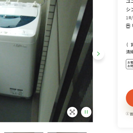
ユ
シ
1R
(
清
お
お
W