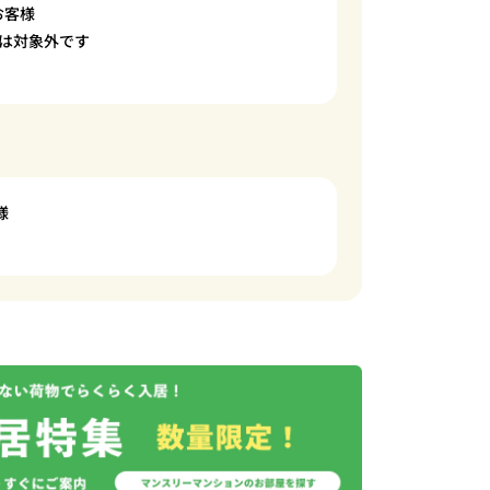
お客様
は対象外です
様