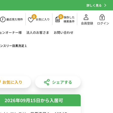
詳しく見る
0
0
保存した
最近
見た物件
お気に
入り
検索条件
会員登録
ログイン
ョン
オーナー様
法人の
お客さま
お問い合わせ
ンスリー目黒洗足１
お気に入り
シェアする
2026年09月15日から入居可