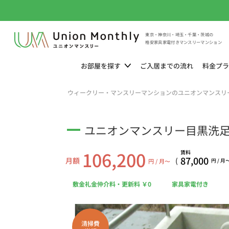
東京・神奈川・埼玉・千葉・茨城の
格安家具家電付きマンスリーマンション
お部屋を
探す
ご入居までの
流れ
料金
プラ
ウィークリー・マンスリーマンションのユニオンマンスリ
ユニオンマンスリー目黒洗足１
106,200
賃料
87,000
月額
(
円 / 月〜
円 / 月
敷金礼金仲介料・更新料 ￥0
家具家電付き
清掃費