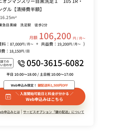
ニオンマンスリー目黒洗足１ 105 1R・
ングル【清掃費半額】
/16.25m²
東急目黒線 洗足駅 徒歩2分
106,200
月額
円 / 月〜
+
)
賃料：
共益費：
87,000
19,200
円 / 月〜
円 / 月〜
掃費：
18,150
円 / 回
050-3615-6082
電話での
問い合わせ
平日 10:00～18:00 / 土日祝 10:00～17:00
Web申込み限定！
鍵配送料1,500円OFF
＼ 入居開始可能日と料金が分かる ／
Web申込みはこちら
eb申込みとは
サービスオプション「鍵の配送」について