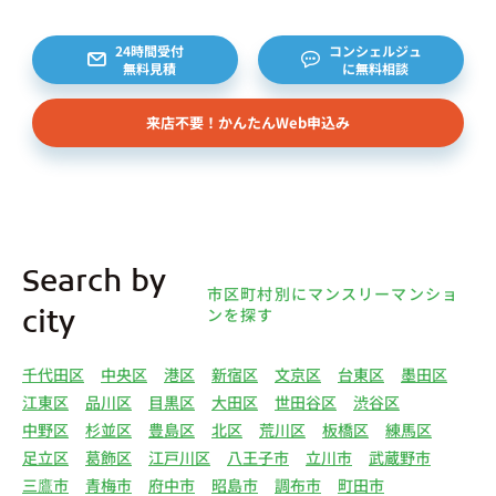
様から委託を受けた個人または企業、サブリース契
約等のお問合せをいただいた個人または企業、イン
24時間受付
コンシェルジュ
無料見積
に無料相談
ターネット上の不動産オーナーサイト等からの査定
依頼者、 公開情報などから取得した不動産所有者
来店不要！かんたんWeb申込み
様（以下総称して「オーナー様」といいます）の個
人情報を取得します。取得する個人情報は、上記
(1)①～⑤のとおりです。また、オーナー様の個人
情報は、弊社データベースシステムに登録されま
す。
4.利用目的について 弊社は、取得した個人情報を
Search by
下記（1）～（13）における利用目的のために利用
市区町村別にマンスリーマンショ
し、また、利用目的を達成するために必要な範囲で
ンを探す
city
個人情報を第三者へ提供いたします。（1）マンス
リー物件の紹介、利用契約に関する連絡、利用契約
千代田区
中央区
港区
新宿区
文京区
台東区
墨田区
の締結、履行。（2）弊社の他のマンスリー物件お
江東区
品川区
目黒区
大田区
世田谷区
渋谷区
よびサービスの紹介ならびにお客様・オーナー様に
中野区
杉並区
豊島区
北区
荒川区
板橋区
練馬区
とって有用と思われる弊社提携先の商品・サービス
足立区
葛飾区
江戸川区
八王子市
立川市
武蔵野市
等を紹介するためのダイレクトメール、住環境向上
三鷹市
青梅市
府中市
昭島市
調布市
町田市