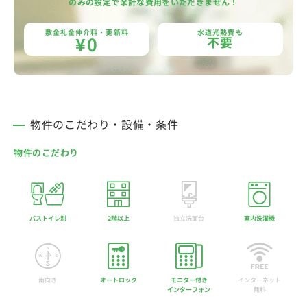
のみの設定で余計な費用をいただきません！
敷金礼金仲介料・更新料
水道光熱費も
¥0
不要
物件のこだわり・設備・条件
物件のこだわり
バストイレ別
2階以上
独立洗面台
室内洗濯機
南向き
オートロック
モニター付き
インターネット
インターフォン
無料