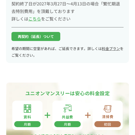
契約終了日が2027年3月27日〜4月13日の場合「繁忙期退
去特別費用」を頂戴しております
詳しくは
こちら
をご覧ください
再契約（延長）ついて
希望の期間に空室があれば、ご延長できます。詳しくは
料金プラン
を
ご覧ください。
ユニオンマンスリーは安心の料金設定
清掃費
共益費
賃料
月額
月額
初回