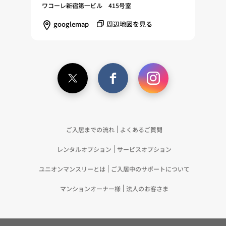
調査・分析、広告の効果測定およびその結果を利用
ワコーレ新宿第一ビル 415号室
し、興味関心・嗜好に応じたサービスに関する広告
googlemap
周辺地図を見る
を配信する等のマーケティング活動を行うため
（11）本ポリシーへの同意に基づき、提携事業者等
が取得する個人情報の提供を受け、当社が既に有し
ている個人情報を突合して「4.利用目的について」
記載の目的で利用するため（12）本ポリシーへの同
意に基づき、提携事業者等が取得した個人関連情報
の提供を受け、当社が既に有している個人情報を突
合して「4.利用目的について」記載の目的で利用す
るため（13）上記(1)～(12)に付随するアフターサ
ご入居までの流れ
よくあるご質問
ービス、マーケティング活動、お問い合わせ対応お
レンタルオプション
サービスオプション
よびご連絡等の実施
5.お客様・オーナー様の個人情報の第三者への提
ユニオンマンスリーとは
ご入居中のサポートについて
供 （1）弊社は、次に掲げる場合を除き、弊社が
取り扱う個人情報を、あらかじめお客様およびオー
マンションオーナー様
法人のお客さま
ナー様の同意を得ないで、第三者に提供いたしませ
ん。 ①法令に基づく場合 ②人の生命、身体また
は財産の保護のために必要がある場合であって、お