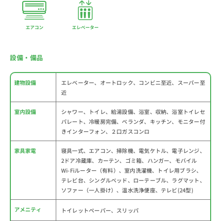
エアコン
エレベーター
設備・備品
建物設備
エレベーター、オートロック、コンビニ至近、スーパー至
近
室内設備
シャワー、トイレ、給湯設備、浴室、収納、浴室トイレセ
パレート、冷暖房完備、ベランダ、キッチン、モニター付
きインターフォン、２口ガスコンロ
家具家電
寝具一式、エアコン、掃除機、電気ケトル、電子レンジ、
2ドア冷蔵庫、カーテン、ゴミ箱、ハンガー、モバイル
Wi-Fiルーター（有料）、室内洗濯機、トイレ用ブラシ、
テレビ台、シングルベッド、ローテーブル、ラグマット、
ソファー（一人掛け）、温水洗浄便座、テレビ(24型)
アメニティ
トイレットペーパー、スリッパ