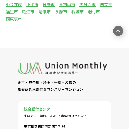
のためのアンケート等の発送（3）賃貸事業におけ
小金井市
小平市
日野市
東村山市
国分寺市
国立市
る情報・サービスを提供するための郵便物、電話、
福生市
狛江市
清瀬市
多摩市
稲城市
羽村市
電子メールまたは訪問等による営業活動（4）不動
西東京市
産物件の紹介・賃貸借契約・サブリース契約等の締
結、履行および契約管理、契約後管理（5）弊社ホ
ームページ上にて実施するお客様・オーナー様向け
サービスの提供（6）お客様・オーナー様からのお
問合せに対する回答、連絡、確認（7）サービスへ
の登録およびサービス利用時の本人認証ならびにお
客様およびオーナー様の管理（8）サービスの保
守、管理（9）サービスの改善のためおよびサービ
スの企画、研究および開発のため（10）本ポリシー
東京・神奈川・埼玉・千葉・茨城の
への同意に基づき、当ウェブサイトの利用履歴に関
格安家具家電付きマンスリーマンション
する情報等の個人情報について、調査・分析会社、
アフィリエーター、SNS事業者、広告関係会社、広
告配信事業者、DMP事業者その他業務を提携する
総合受付センター
事業者（以下「提携事業者等」といいます。）が既
来店でのご契約、来店での鍵の受け取りなど
に保有する個人情報と当社から取得する個人情報を
突合して、お客様の当ウェブサイトの利用履歴等の
東京都新宿区西新宿7-7-26