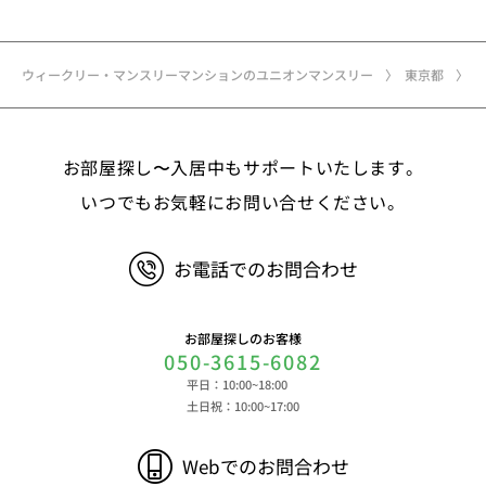
名、住所、郵便番号、性別、生年月日、電話番号、
メールアドレス、アカウントのIDおよびパスワー
ド、免許証・住民票など公的証明書に関する情報等
ウィークリー・マンスリーマンションのユニオンマンスリー
東京都
②お取引に関する情報 お取引内容に関する情報
等 ③決済に関する情報 クレジットカードに関す
る情報、決済およびその方法に関する情報等 ④サ
お部屋探し〜入居中もサポートいたします。
ービスのご利用に際して取得する情報 端末識別
子、広告識別子、IPアドレス、クッキーデータおよ
いつでもお気軽にお問い合せください。
びクッキー類似技術を利用した情報等の端末・ブラ
ウザ等に関する情報、閲覧した対象サイトのURLや
お電話でのお問合わせ
閲覧時刻、リファラー情報ならびにクッキーIDや広
告識別子等の各種識別子に紐づく検索履歴および購
買履歴等に関する情報等 ⑤その他の情報 当社に
お部屋探しのお客様
対するお問い合わせ・ご連絡等に関する情報等 ま
050-3615-6082
た、お客様の個人情報は、弊社のデータベースシス
平日：10:00~18:00
テムに登録されます。登録されるお客様の個人情報
土日祝：10:00~17:00
は利用申込書、ご利用約款、 請求書、領収書、見
積書等をもとに登録されます。 （2）弊社と賃貸
Webでのお問合わせ
借契約を締結している不動産所有者様および所有者