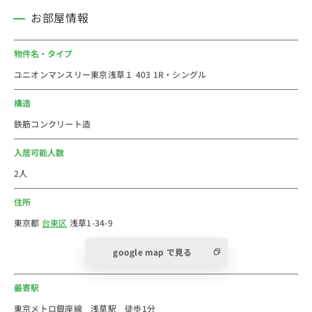
・ミニストップ(約130ｍ)
お部屋情報
・デパート「松屋浅草」(約140ｍ)
・仲見世商店街(約170ｍ)
物件名・タイプ
ユニオンマンスリー東京浅草１ 403 1R・シングル
東京メトロ銀座線「浅草駅」徒歩１分の好立地の家具家
電付きウィークリー・マンスリーマンションです。浅草
構造
といえば観光ですが、浅草寺や雷門・隅田川など周辺エ
鉄筋コンクリート造
リアに観光スポットがあります。浅草の案内はネットで
も浅草の街周辺でもありますのですぐに見つかります。
入居可能人数
日本最古の江戸時代の雰囲気を楽しめ、イベント開催
2人
や、新しい施設や店舗も増え、Instagramでも人気の体
住所
験ができる街です。ちなみにつくばエキスプレスの浅草
駅は徒歩でも少し遠いので、乗換えはしにくいのでご注
東京都
台東区
浅草1-34-9
意下さい。毎日の夜の食事や週末の散策をしても、飽き
google map で見る
ることの無い本当に楽しい街です。皆様からのご予約を
スタッフ一同お待ちしております。全室ユニオンマンス
最寄駅
リーなので法人のお客様のお部屋まとめにも最適です！
東京メトロ銀座線 浅草駅 徒歩1分