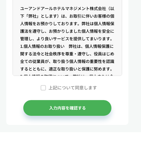
ユーアンドアールホテルマネジメント株式会社（以
下「弊社」とします）は、お取引に伴いお客様の個
人情報をお預かりしております。弊社は個人情報保
護法を遵守し、お預かりしました個人情報を安全に
管理し、より良いサービスを提供してまいります。
1.個人情報のお取り扱い 弊社は、個人情報保護に
関する法令と社会秩序を尊重・遵守し、役員はじめ
全ての従業員が、取り扱う個人情報の重要性を認識
するとともに、適正な取り扱いと保護に努めます。
2.個人情報の取得について 弊社は、個人または企
業からの電話・メール等のお問合せや公開情報（登
上記について同意します
記簿謄本、電話帳、インターネット掲載情報等）な
どから適法かつ公正な手段により個人情報を取得い
たします。
入力内容を確認する
3.弊社が保有する個人情報 （1）マンスリー物件
の利用希望者様・契約者様・入居者様、同居人様
（以下総称して「お客様」といいます）の次に掲げ
る個人情報を取得します。①お客様の基本情報 氏