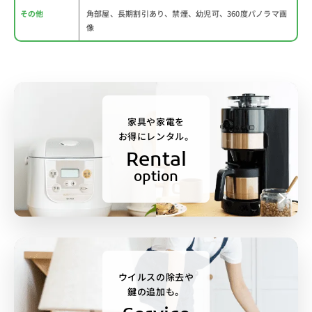
その他
角部屋、長期割引あり、禁煙、幼児可、360度パノラマ画
像
家具や家電を
お得にレンタル。
Rental
option
ウイルスの除去や
鍵の追加も。