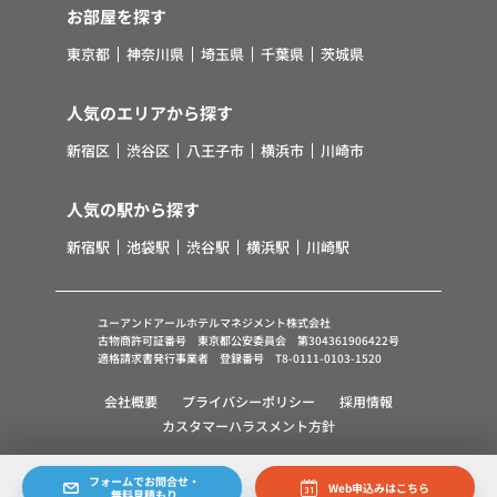
お部屋を探す
客様の同意を得ることが困難であるとき ③公衆衛
生の向上または児童の健全な育成の推進のために特
東京都
神奈川県
埼玉県
千葉県
茨城県
に必要がある場合であって、お客様の同意を得るこ
とが困難であるとき ④国の機関若しくは地方公共
人気のエリアから探す
団体またはその委託を受けた者が法令の定める事務
新宿区
渋谷区
八王子市
横浜市
川崎市
を遂行することに対して協力する必要がある場合で
あって、お客様の同意を得ることにより当該事務の
遂行に支障を及ぼすおそれがあるとき ⑤その他法
人気の駅から探す
令で認められる場合 （2）上記(1)にかかわらず、
新宿駅
池袋駅
渋谷駅
横浜駅
川崎駅
弊社は、お客様およびオーナー様の個人情報を、次
に掲げる第三者に提供することがあります。①対象
不動産について管理の必要がある場合における管理
ユーアンドアールホテルマネジメント株式会社
業者 ②損保会社、信販会社、住宅関連サービス等
古物商許可証番号 東京都公安委員会 第304361906422号
適格請求書発行事業者 登録番号 T8-0111-0103-1520
を行う企業 ③利用希望者様の信用照会のための信
用情報機関（必要時のみ） ④契約者様が賃料を滞
会社概要
プライバシーポリシー
採用情報
納した場合の滞納取立者 ⑤指定流通機構 ⑥賃貸
カスタマーハラスメント方針
仲介、不動産管理等の宅地建物取引業者 ⑦マーケ
Copyright © U&R Hotel Management Co.,Ltd., All Right Reserved.
ティング施策および調査の実施および検討、ならび
フォームでお問合せ・
Web申込みはこちら
無料見積もり