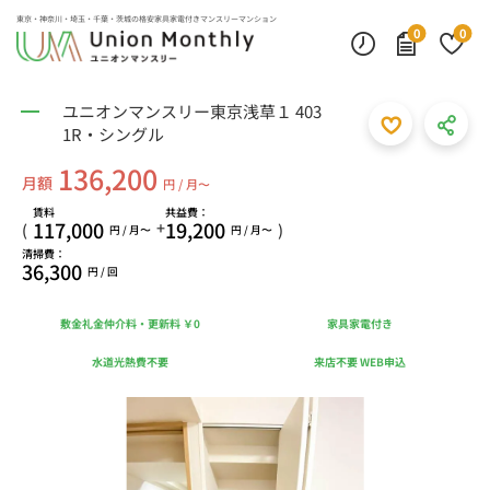
東京・神奈川・埼玉・千葉・茨城の
格安家具家電付きマンスリーマンション
0
0
ユニオンマンスリー東京浅草１ 403
1R・シングル
136,200
月額
円 / 月〜
賃料
共益費：
117,000
19,200
+
(
)
円 / 月〜
円 / 月〜
清掃費：
36,300
円 / 回
敷金礼金仲介料・更新料 ￥0
家具家電付き
水道光熱費不要
来店不要 WEB申込