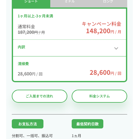
ショート
ミドル
ロング
1ヶ月以上-3ヶ月未満
キャンペーン料金
通常料金
148,200
187,200
円 / 月
円 / 月
内訳
清掃費
28,600
28,600
円 / 回
円 / 回
ご入居までの流れ
料金システム
お支払方法
最低契約日数
分割可、一括可、振込可
1ヵ月