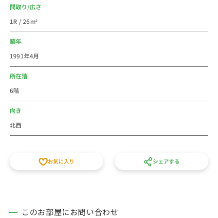
隣駅の押上駅には東京スカイツリータウン内に商業施設
間取り/広さ
「ソラマチ」や電波塔「東京スカイツリー」、「すみだ
1R / 26m²
水族館」など多くの観光スポットがあり、休日のお出か
けにも最適です。
築年
1991年4月
法人のご利用は社宅・寮やビジネスホテルからの切替で
経費削減が出来るかもしれません。新人研修や出張にも
所在階
ご利用しやすいエリアです。物件によっては、複数室取
6階
扱いがあります。お気軽にご相談ください。
個人での初めての社会人の一人暮らしや学生生活など
向き
に、家具家電付き短期賃貸マンションの格安ウィークリ
北西
ー・マンスリーマンションとしてご利用ください。スカ
イツリーが見えやすい風光明媚な下町エリアです。昼も
良いけど、夜のライトアップは息をのみます。
お気に入り
シェアする
スタッフ一同皆様のご予約をお待ちしております。
このお部屋にお問い合わせ