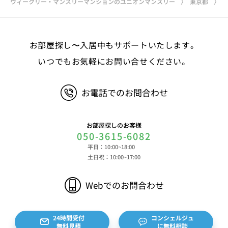
ウィークリー・マンスリーマンションのユニオンマンスリー
東京都
②お取引に関する情報 お取引内容に関する情報
等 ③決済に関する情報 クレジットカードに関す
る情報、決済およびその方法に関する情報等 ④サ
お部屋探し〜入居中もサポートいたします。
ービスのご利用に際して取得する情報 端末識別
子、広告識別子、IPアドレス、クッキーデータおよ
いつでもお気軽にお問い合せください。
びクッキー類似技術を利用した情報等の端末・ブラ
ウザ等に関する情報、閲覧した対象サイトのURLや
お電話でのお問合わせ
閲覧時刻、リファラー情報ならびにクッキーIDや広
告識別子等の各種識別子に紐づく検索履歴および購
買履歴等に関する情報等 ⑤その他の情報 当社に
お部屋探しのお客様
対するお問い合わせ・ご連絡等に関する情報等 ま
050-3615-6082
た、お客様の個人情報は、弊社のデータベースシス
平日：10:00~18:00
テムに登録されます。登録されるお客様の個人情報
土日祝：10:00~17:00
は利用申込書、ご利用約款、 請求書、領収書、見
積書等をもとに登録されます。 （2）弊社と賃貸
Webでのお問合わせ
借契約を締結している不動産所有者様および所有者
様から委託を受けた個人または企業、サブリース契
約等のお問合せをいただいた個人または企業、イン
24時間受付
コンシェルジュ
無料見積
に無料相談