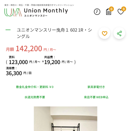
東京・神奈川・埼玉・千葉・茨城の
格安家具家電付きマンスリーマンション
0
0
ユニオンマンスリー曳舟１ 602 1R・シ
ングル
142,200
月額
円 / 月〜
賃料
共益費：
123,000
19,200
+
(
)
円 / 月〜
円 / 月〜
清掃費：
36,300
円 / 回
敷金礼金仲介料・更新料 ￥0
家具家電付き
水道光熱費不要
来店不要 WEB申込