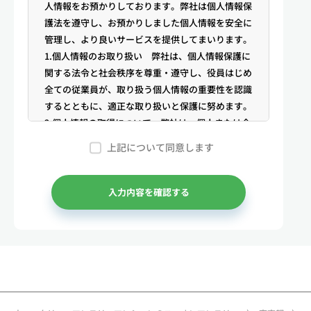
人情報をお預かりしております。弊社は個人情報保
護法を遵守し、お預かりしました個人情報を安全に
管理し、より良いサービスを提供してまいります。
1.個人情報のお取り扱い 弊社は、個人情報保護に
関する法令と社会秩序を尊重・遵守し、役員はじめ
全ての従業員が、取り扱う個人情報の重要性を認識
するとともに、適正な取り扱いと保護に努めます。
2.個人情報の取得について 弊社は、個人または企
業からの電話・メール等のお問合せや公開情報（登
上記について同意します
記簿謄本、電話帳、インターネット掲載情報等）な
どから適法かつ公正な手段により個人情報を取得い
たします。
入力内容を確認する
3.弊社が保有する個人情報 （1）マンスリー物件
の利用希望者様・契約者様・入居者様、同居人様
（以下総称して「お客様」といいます）の次に掲げ
る個人情報を取得します。①お客様の基本情報 氏
名、住所、郵便番号、性別、生年月日、電話番号、
メールアドレス、アカウントのIDおよびパスワー
ド、免許証・住民票など公的証明書に関する情報等