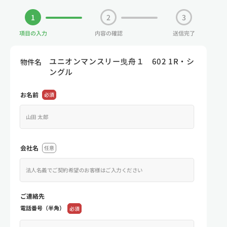
1
2
3
項目の入力
内容の確認
送信完了
ユニオンマンスリー曳舟１ 602 1R・シ
物件名
ングル
お名前
必須
会社名
任意
ご連絡先
電話番号（半角）
必須