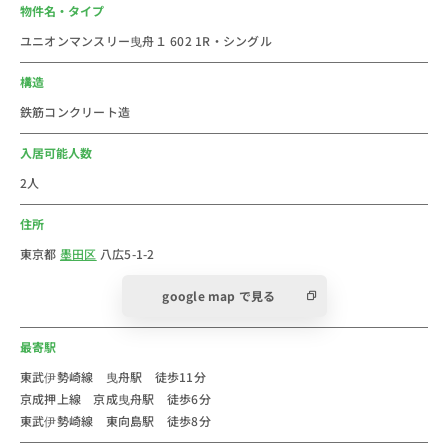
物件名・タイプ
ユニオンマンスリー曳舟１ 602 1R・シングル
東京都墨田区の曳舟駅の物件です。全室最寄駅から徒歩
圏内。コスパ最強に挑戦中!
構造
曳舟駅は東京都墨田区東向島二丁目にある駅です。
鉄筋コンクリート造
2024年の墨田区の人口は約28万人です。
入居可能人数
東武伊勢崎線・東武亀戸線の駅で、亀戸線の起点となっ
2人
ています。主な駅へのアクセスは上野駅まで約17分、新
住所
宿駅まで約35分、大手町まで約20分行くことができま
す。徒歩圏内には京成押上線・京成曳舟駅も位置してお
東京都
墨田区
八広5-1-2
り、用途によって使い分けることができます。
google map で見る
曳舟駅徒歩圏内には、「東武ストア フレッシュ&クイッ
ク 曳舟店」「イトーヨーカドー 曳舟店」「まいばすけ
最寄駅
っと 東武曳舟駅西店」「鳩の街通り商店街」があり、
一人暮らしのお買い物・外食には困りません。商業施設
東武伊勢崎線 曳舟駅 徒歩11分
京成押上線 京成曳舟駅 徒歩6分
「EQUiA曳舟」や救急指定病院「東京曳舟病院」が駅直
東武伊勢崎線 東向島駅 徒歩8分
結となっています。