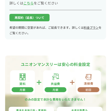
詳しくは
こちら
をご覧ください
再契約（延長）ついて
希望の期間に空室があれば、ご延長できます。詳しくは
料金プラン
を
ご覧ください。
ユニオンマンスリーは安心の料金設定
清掃費
共益費
賃料
月額
月額
初回
のみの設定で余計な費用をいただきません！
敷金礼金仲介料・更新料
水道光熱費も