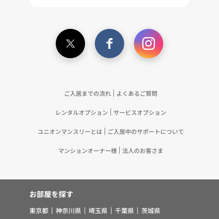
（11）本ポリシーへの同意に基づき、提携事業者等
が取得する個人情報の提供を受け、当社が既に有し
ている個人情報を突合して「4.利用目的について」
記載の目的で利用するため（12）本ポリシーへの同
意に基づき、提携事業者等が取得した個人関連情報
の提供を受け、当社が既に有している個人情報を突
合して「4.利用目的について」記載の目的で利用す
るため（13）上記(1)～(12)に付随するアフターサ
ご入居までの流れ
よくあるご質問
ービス、マーケティング活動、お問い合わせ対応お
レンタルオプション
サービスオプション
よびご連絡等の実施
5.お客様・オーナー様の個人情報の第三者への提
ユニオンマンスリーとは
ご入居中のサポートについて
供 （1）弊社は、次に掲げる場合を除き、弊社が
取り扱う個人情報を、あらかじめお客様およびオー
マンションオーナー様
法人のお客さま
ナー様の同意を得ないで、第三者に提供いたしませ
ん。 ①法令に基づく場合 ②人の生命、身体また
は財産の保護のために必要がある場合であって、お
お部屋を探す
客様の同意を得ることが困難であるとき ③公衆衛
生の向上または児童の健全な育成の推進のために特
東京都
神奈川県
埼玉県
千葉県
茨城県