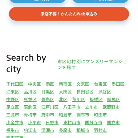
ターネット上の不動産オーナーサイト等からの査定
依頼者、 公開情報などから取得した不動産所有者
来店不要！かんたんWeb申込み
様（以下総称して「オーナー様」といいます）の個
人情報を取得します。取得する個人情報は、上記
(1)①～⑤のとおりです。また、オーナー様の個人
情報は、弊社データベースシステムに登録されま
す。
4.利用目的について 弊社は、取得した個人情報を
Search by
下記（1）～（13）における利用目的のために利用
市区町村別にマンスリーマンショ
し、また、利用目的を達成するために必要な範囲で
ンを探す
city
個人情報を第三者へ提供いたします。（1）マンス
リー物件の紹介、利用契約に関する連絡、利用契約
千代田区
中央区
港区
新宿区
文京区
台東区
墨田区
の締結、履行。（2）弊社の他のマンスリー物件お
江東区
品川区
目黒区
大田区
世田谷区
渋谷区
よびサービスの紹介ならびにお客様・オーナー様に
中野区
杉並区
豊島区
北区
荒川区
板橋区
練馬区
とって有用と思われる弊社提携先の商品・サービス
足立区
葛飾区
江戸川区
八王子市
立川市
武蔵野市
等を紹介するためのダイレクトメール、住環境向上
三鷹市
青梅市
府中市
昭島市
調布市
町田市
のためのアンケート等の発送（3）賃貸事業におけ
小金井市
小平市
日野市
東村山市
国分寺市
国立市
る情報・サービスを提供するための郵便物、電話、
福生市
狛江市
清瀬市
多摩市
稲城市
羽村市
電子メールまたは訪問等による営業活動（4）不動
西東京市