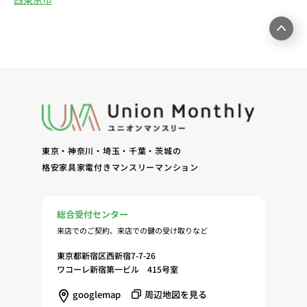
産物件の紹介・賃貸借契約・サブリース契約等の締
結、履行および契約管理、契約後管理（5）弊社ホ
ームページ上にて実施するお客様・オーナー様向け
サービスの提供（6）お客様・オーナー様からのお
問合せに対する回答、連絡、確認（7）サービスへ
の登録およびサービス利用時の本人認証ならびにお
客様およびオーナー様の管理（8）サービスの保
守、管理（9）サービスの改善のためおよびサービ
スの企画、研究および開発のため（10）本ポリシー
東京・神奈川・埼玉・千葉・茨城の
への同意に基づき、当ウェブサイトの利用履歴に関
格安家具家電付きマンスリーマンション
する情報等の個人情報について、調査・分析会社、
アフィリエーター、SNS事業者、広告関係会社、広
告配信事業者、DMP事業者その他業務を提携する
総合受付センター
事業者（以下「提携事業者等」といいます。）が既
来店でのご契約、来店での鍵の受け取りなど
に保有する個人情報と当社から取得する個人情報を
突合して、お客様の当ウェブサイトの利用履歴等の
東京都新宿区西新宿7-7-26
調査・分析、広告の効果測定およびその結果を利用
ワコーレ新宿第一ビル 415号室
し、興味関心・嗜好に応じたサービスに関する広告
googlemap
周辺地図を見る
を配信する等のマーケティング活動を行うため