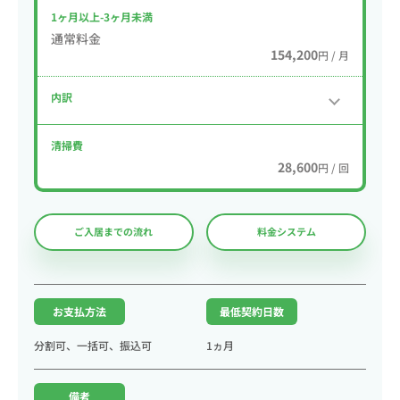
1ヶ月以上-3ヶ月未満
通常料金
154,200
円 / 月
内訳
清掃費
28,600
円 / 回
ご入居までの流れ
料金システム
お支払方法
最低契約日数
分割可、一括可、振込可
1ヵ月
備考