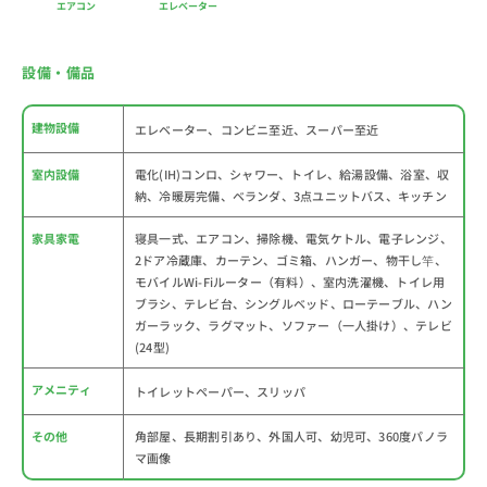
エアコン
エレベーター
設備・備品
建物設備
エレベーター、コンビニ至近、スーパー至近
室内設備
電化(IH)コンロ、シャワー、トイレ、給湯設備、浴室、収
納、冷暖房完備、ベランダ、3点ユニットバス、キッチン
家具家電
寝具一式、エアコン、掃除機、電気ケトル、電子レンジ、
2ドア冷蔵庫、カーテン、ゴミ箱、ハンガー、物干し竿、
モバイルWi-Fiルーター（有料）、室内洗濯機、トイレ用
ブラシ、テレビ台、シングルベッド、ローテーブル、ハン
ガーラック、ラグマット、ソファー（一人掛け）、テレビ
(24型)
アメニティ
トイレットペーパー、スリッパ
その他
角部屋、長期割引あり、外国人可、幼児可、360度パノラ
マ画像