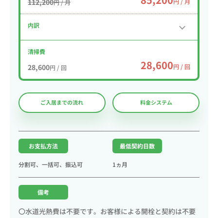
112,200
円 / 月
円 / 月
内訳
清掃費
28,600
28,600
円 / 回
円 / 回
ご入居までの流れ
料金システム
お支払方法
最低契約日数
分割可、一括可、振込可
1ヵ月
備考
〇水道光熱費は不要です。お客様による開栓と契約は不要