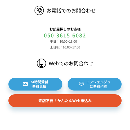
ウザ等に関する情報、閲覧した対象サイトのURLや
お電話でのお問合わせ
閲覧時刻、リファラー情報ならびにクッキーIDや広
告識別子等の各種識別子に紐づく検索履歴および購
買履歴等に関する情報等 ⑤その他の情報 当社に
お部屋探しのお客様
対するお問い合わせ・ご連絡等に関する情報等 ま
050-3615-6082
た、お客様の個人情報は、弊社のデータベースシス
平日：10:00~18:00
テムに登録されます。登録されるお客様の個人情報
土日祝：10:00~17:00
は利用申込書、ご利用約款、 請求書、領収書、見
積書等をもとに登録されます。 （2）弊社と賃貸
Webでのお問合わせ
借契約を締結している不動産所有者様および所有者
様から委託を受けた個人または企業、サブリース契
約等のお問合せをいただいた個人または企業、イン
24時間受付
コンシェルジュ
無料見積
に無料相談
ターネット上の不動産オーナーサイト等からの査定
依頼者、 公開情報などから取得した不動産所有者
来店不要！かんたんWeb申込み
様（以下総称して「オーナー様」といいます）の個
人情報を取得します。取得する個人情報は、上記
(1)①～⑤のとおりです。また、オーナー様の個人
情報は、弊社データベースシステムに登録されま
す。