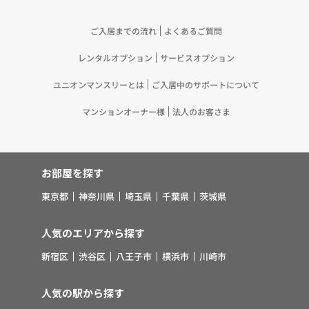
合して「4.利用目的について」記載の目的で利用す
るため（13）上記(1)～(12)に付随するアフターサ
ご入居までの流れ
よくあるご質問
ービス、マーケティング活動、お問い合わせ対応お
レンタルオプション
サービスオプション
よびご連絡等の実施
5.お客様・オーナー様の個人情報の第三者への提
ユニオンマンスリーとは
ご入居中のサポートについて
供 （1）弊社は、次に掲げる場合を除き、弊社が
取り扱う個人情報を、あらかじめお客様およびオー
マンションオーナー様
法人のお客さま
ナー様の同意を得ないで、第三者に提供いたしませ
ん。 ①法令に基づく場合 ②人の生命、身体また
は財産の保護のために必要がある場合であって、お
お部屋を探す
客様の同意を得ることが困難であるとき ③公衆衛
生の向上または児童の健全な育成の推進のために特
東京都
神奈川県
埼玉県
千葉県
茨城県
に必要がある場合であって、お客様の同意を得るこ
とが困難であるとき ④国の機関若しくは地方公共
人気のエリアから探す
団体またはその委託を受けた者が法令の定める事務
新宿区
渋谷区
八王子市
横浜市
川崎市
を遂行することに対して協力する必要がある場合で
あって、お客様の同意を得ることにより当該事務の
遂行に支障を及ぼすおそれがあるとき ⑤その他法
人気の駅から探す
令で認められる場合 （2）上記(1)にかかわらず、