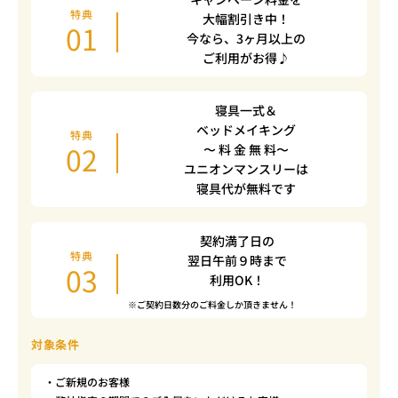
特典
大幅割引き中！
01
今なら、3ヶ月以上の
ご利用がお得♪
寝具一式＆
ベッドメイキング
特典
02
〜 料 金 無 料〜
ユニオンマンスリーは
寝具代が無料です
契約満了日の
特典
翌日午前９時まで
03
利用OK！
※ご契約日数分のご料金しか頂きません！
対象条件
・ご新規のお客様