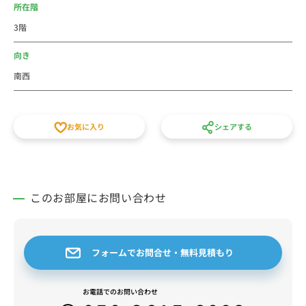
時まで診療している病院もあり、いざという時にも安心
所在階
です。
3階
自炊をして暮らしてもOKですし、外食中心でもOKで
す。ライフスタイルに合わせて暮らすことができる街で
向き
す。多分、住みやすさと家賃のバランスでコスパを選べ
南西
ば、八王子駅より西八王子駅の方が良いかと思います。
家具家電付きのマンスリーマンションで、初めての東京
暮らしにはとてもおススメです東京の郊外は人気が出て
お気に入り
シェアする
きていますが、八王子駅だと人が多いので・・・。の場
合は西八王子は特におススメです。皆様からのお問合せ
をスタッフ一同お待ちしております。
このお部屋にお問い合わせ
フォームでお問合せ・無料見積もり
お電話でのお問い合わせ