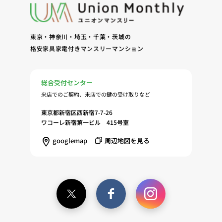
客様およびオーナー様の管理（8）サービスの保
守、管理（9）サービスの改善のためおよびサービ
スの企画、研究および開発のため（10）本ポリシー
東京・神奈川・埼玉・千葉・茨城の
への同意に基づき、当ウェブサイトの利用履歴に関
格安家具家電付きマンスリーマンション
する情報等の個人情報について、調査・分析会社、
アフィリエーター、SNS事業者、広告関係会社、広
告配信事業者、DMP事業者その他業務を提携する
総合受付センター
事業者（以下「提携事業者等」といいます。）が既
来店でのご契約、来店での鍵の受け取りなど
に保有する個人情報と当社から取得する個人情報を
突合して、お客様の当ウェブサイトの利用履歴等の
東京都新宿区西新宿7-7-26
調査・分析、広告の効果測定およびその結果を利用
ワコーレ新宿第一ビル 415号室
し、興味関心・嗜好に応じたサービスに関する広告
googlemap
周辺地図を見る
を配信する等のマーケティング活動を行うため
（11）本ポリシーへの同意に基づき、提携事業者等
が取得する個人情報の提供を受け、当社が既に有し
ている個人情報を突合して「4.利用目的について」
記載の目的で利用するため（12）本ポリシーへの同
意に基づき、提携事業者等が取得した個人関連情報
の提供を受け、当社が既に有している個人情報を突