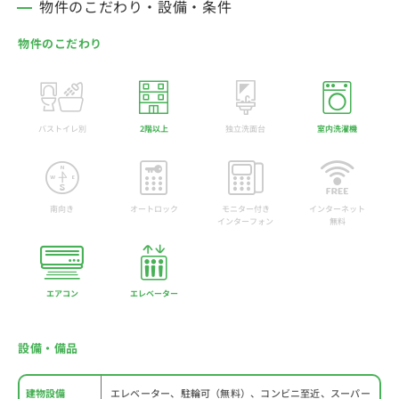
物件のこだわり・設備・条件
物件のこだわり
バストイレ別
2階以上
独立洗面台
室内洗濯機
南向き
オートロック
モニター付き
インターネット
インターフォン
無料
エアコン
エレベーター
設備・備品
建物設備
エレベーター、駐輪可（無料）、コンビニ至近、スーパー