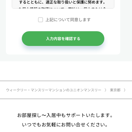
するとともに、適正な取り扱いと保護に努めます。
2.個人情報の取得について 弊社は、個人または企
業からの電話・メール等のお問合せや公開情報（登
上記について同意します
記簿謄本、電話帳、インターネット掲載情報等）な
どから適法かつ公正な手段により個人情報を取得い
たします。
入力内容を確認する
3.弊社が保有する個人情報 （1）マンスリー物件
の利用希望者様・契約者様・入居者様、同居人様
（以下総称して「お客様」といいます）の次に掲げ
る個人情報を取得します。①お客様の基本情報 氏
名、住所、郵便番号、性別、生年月日、電話番号、
メールアドレス、アカウントのIDおよびパスワー
ド、免許証・住民票など公的証明書に関する情報等
ウィークリー・マンスリーマンションのユニオンマンスリー
東京都
②お取引に関する情報 お取引内容に関する情報
等 ③決済に関する情報 クレジットカードに関す
る情報、決済およびその方法に関する情報等 ④サ
お部屋探し〜入居中もサポートいたします。
ービスのご利用に際して取得する情報 端末識別
子、広告識別子、IPアドレス、クッキーデータおよ
いつでもお気軽にお問い合せください。
びクッキー類似技術を利用した情報等の端末・ブラ