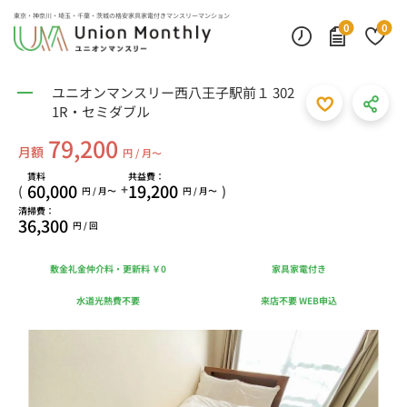
東京・神奈川・埼玉・千葉・茨城の
格安家具家電付きマンスリーマンション
0
0
ユニオンマンスリー西八王子駅前１ 302
1R・セミダブル
79,200
月額
円 / 月〜
賃料
共益費：
60,000
19,200
+
(
)
円 / 月〜
円 / 月〜
清掃費：
36,300
円 / 回
敷金礼金仲介料・更新料 ￥0
家具家電付き
水道光熱費不要
来店不要 WEB申込