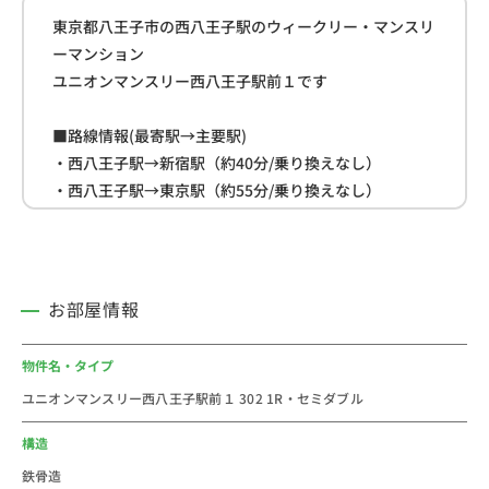
東京都八王子市の西八王子駅のウィークリー・マンスリ
ーマンション
ユニオンマンスリー西八王子駅前１です
■路線情報(最寄駅→主要駅)
・西八王子駅→新宿駅（約40分/乗り換えなし）
・西八王子駅→東京駅（約55分/乗り換えなし）
・西八王子駅→渋谷駅（約60分/乗り換え1回）
■周辺情報
・南多摩病院(約100ｍ)
お部屋情報
・スーパーアルプス(約130ｍ)
・ミニストップ(約230ｍ)
物件名・タイプ
ユニオンマンスリー西八王子駅前１ 302 1R・セミダブル
＜西八王子駅のおススメコメント＞
東京都八王子市(Hachioji City)のJR中央線の西八王子駅
構造
のウィークリー・マンスリーマンション物件一覧です。
鉄骨造