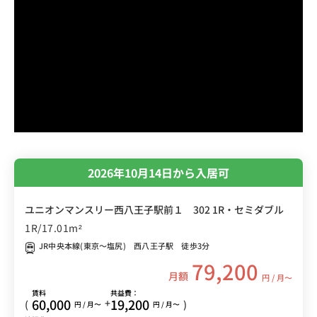
2026年10月14日から入居可
ユニオンマンスリー西八王子駅前１ 302 1R・セミダブル
1R/17.01m²
JR中央本線(東京～塩尻) 西八王子駅 徒歩3分
79,200
月額
円 / 月〜
賃料
共益費：
60,000
19,200
+
(
)
円 / 月〜
円 / 月〜