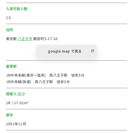
終点・高尾駅の一つ手前の東京都八王子市の駅です。
交通アクセスは、JR中央線で新宿まで40分、JR中央線
入居可能人数
で八王子駅まで１駅で2~3分です。高尾駅までも1駅3分
1人
程度。
住所
八王子駅付近の徒歩圏内で暮らしたい場合ですが、実
は、西八王子に１駅ズレて、駅近かつ、家賃を抑えめで
東京都
八王子市
散田町3-17-18
暮らすのがおススメのエリアの一つです。都心に出るな
google map で見る
ら、八王子駅に出て、快速などに乗り換えてパパっと新
宿に出勤できます。
最寄駅
駅周辺ですが、ダイエー 西八王子店は深夜1時まで営
JR中央本線(東京～塩尻) 西八王子駅 徒歩3分
JR中央線(快速) 西八王子駅 徒歩3分
業。スーパーアルプスもあるので、選んでお買い得品を
買ってみて下さい。コンビニもたくさんありますし、ド
間取り/広さ
ラッグストアはマツモトキヨシとセイジョーがありま
1R / 17.01m²
す。駅周辺には食べログで人気のラーメン・蕎麦・食
堂・スイーツ・沖縄そば・とんかつなどが点在していま
築年
す。整体や美容室が多いのも街の特徴の一つです。駅周
1991年11月
辺には「八王子市夜間救急診療所」という20時から23