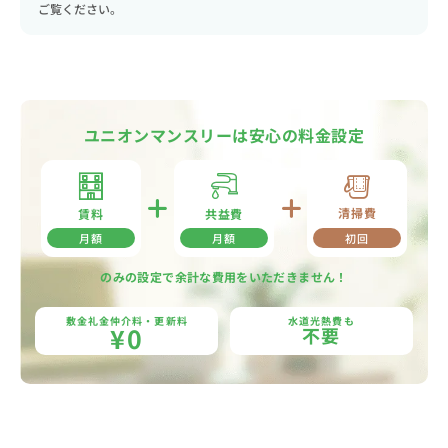
ご覧ください。
ユニオンマンスリーは安心の料金設定
清掃費
共益費
賃料
月額
月額
初回
のみの設定で余計な費用をいただきません！
敷金礼金仲介料・更新料
水道光熱費も
¥0
不要