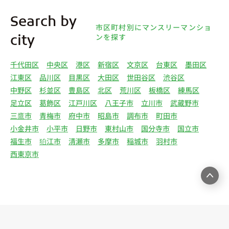
4.利用目的について 弊社は、取得した個人情報を
Search by
下記（1）～（13）における利用目的のために利用
市区町村別にマンスリーマンショ
し、また、利用目的を達成するために必要な範囲で
ンを探す
city
個人情報を第三者へ提供いたします。（1）マンス
リー物件の紹介、利用契約に関する連絡、利用契約
千代田区
中央区
港区
新宿区
文京区
台東区
墨田区
の締結、履行。（2）弊社の他のマンスリー物件お
江東区
品川区
目黒区
大田区
世田谷区
渋谷区
よびサービスの紹介ならびにお客様・オーナー様に
中野区
杉並区
豊島区
北区
荒川区
板橋区
練馬区
とって有用と思われる弊社提携先の商品・サービス
足立区
葛飾区
江戸川区
八王子市
立川市
武蔵野市
等を紹介するためのダイレクトメール、住環境向上
三鷹市
青梅市
府中市
昭島市
調布市
町田市
のためのアンケート等の発送（3）賃貸事業におけ
小金井市
小平市
日野市
東村山市
国分寺市
国立市
る情報・サービスを提供するための郵便物、電話、
福生市
狛江市
清瀬市
多摩市
稲城市
羽村市
電子メールまたは訪問等による営業活動（4）不動
西東京市
産物件の紹介・賃貸借契約・サブリース契約等の締
結、履行および契約管理、契約後管理（5）弊社ホ
ームページ上にて実施するお客様・オーナー様向け
サービスの提供（6）お客様・オーナー様からのお
問合せに対する回答、連絡、確認（7）サービスへ
の登録およびサービス利用時の本人認証ならびにお