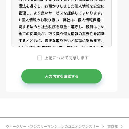
護法を遵守し、お預かりしました個人情報を安全に
管理し、より良いサービスを提供してまいります。
1.個人情報のお取り扱い 弊社は、個人情報保護に
関する法令と社会秩序を尊重・遵守し、役員はじめ
全ての従業員が、取り扱う個人情報の重要性を認識
するとともに、適正な取り扱いと保護に努めます。
2.個人情報の取得について 弊社は、個人または企
業からの電話・メール等のお問合せや公開情報（登
上記について同意します
記簿謄本、電話帳、インターネット掲載情報等）な
どから適法かつ公正な手段により個人情報を取得い
たします。
入力内容を確認する
3.弊社が保有する個人情報 （1）マンスリー物件
の利用希望者様・契約者様・入居者様、同居人様
（以下総称して「お客様」といいます）の次に掲げ
る個人情報を取得します。①お客様の基本情報 氏
名、住所、郵便番号、性別、生年月日、電話番号、
メールアドレス、アカウントのIDおよびパスワー
ド、免許証・住民票など公的証明書に関する情報等
ウィークリー・マンスリーマンションのユニオンマンスリー
東京都