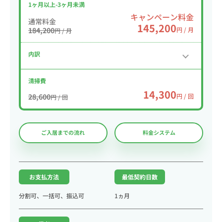
1ヶ月以上-3ヶ月未満
キャンペーン料金
通常料金
145,200
184,200
円 / 月
円 / 月
内訳
清掃費
14,300
28,600
円 / 回
円 / 回
ご入居までの流れ
料金システム
お支払方法
最低契約日数
分割可、一括可、振込可
1ヵ月