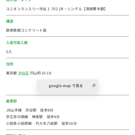
セブンイレブン渋谷円山町店…60m
ユニオンマンスリー渋谷１ 702 1R・シングル【清掃費半額】
明治屋渋谷山手ストアー…153m
ツルハドラッグ渋谷センター街店…264m
構造
渋谷松濤郵便局…80m
鉄骨鉄筋コンクリート造
ドン・キホーテ渋谷店…209m
まいばすけっと神泉駅前店…215m
入居可能人数
ローソン円山町店…498m
2人
＝＝＝＝＝＝＝＝＝＝＝＝＝＝＝＝＝＝＝＝
住所
＜渋谷駅おススメコメント＞
東京都渋谷区の駅。複数路線利用可能の大きなターミナ
東京都
渋谷区
円山町10-18
ル駅である渋谷駅。109、東急百貨店、マークシティ、
google map で見る
ヒカリエなど様々なストアには昼夜問わず多くの人々で
賑わっています。
最寄駅
都内へのアクセスも抜群なので、あまり電車移動に時間
をかけたくない方必見です。成田エクスプレスも利用可
JR山手線 渋谷駅 徒歩8分
京王井の頭線 神泉駅 徒歩4分
能で、成田空港へのアクセスも抜群です。
小田急小田原線 代々木八幡駅 徒歩18分
食べログ人気店や数多く、居酒屋などをはじめ様々なラ
ンチタイム含め飲食店があります。