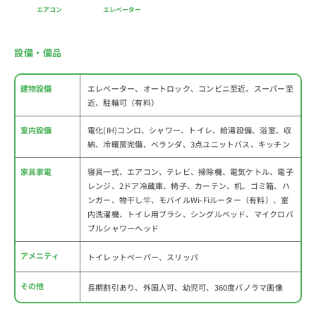
エアコン
エレベーター
設備・備品
建物設備
エレベーター、オートロック、コンビニ至近、スーパー至
近、駐輪可（有料）
室内設備
電化(IH)コンロ、シャワー、トイレ、給湯設備、浴室、収
納、冷暖房完備、ベランダ、3点ユニットバス、キッチン
家具家電
寝具一式、エアコン、テレビ、掃除機、電気ケトル、電子
レンジ、2ドア冷蔵庫、椅子、カーテン、机、ゴミ箱、ハ
ンガー、物干し竿、モバイルWi-Fiルーター（有料）、室
内洗濯機、トイレ用ブラシ、シングルベッド、マイクロバ
ブルシャワーヘッド
アメニティ
トイレットペーパー、スリッパ
その他
長期割引あり、外国人可、幼児可、360度パノラマ画像