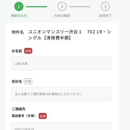
1
2
3
項目の入力
内容の確認
送信完了
ユニオンマンスリー渋谷１ 702 1R・シ
物件名
ングル【清掃費半額】
お名前
必須
会社名
任意
ご連絡先
電話番号（半角）
必須