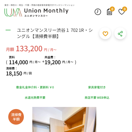
東京・神奈川・埼玉・千葉・茨城の
格安家具家電付きマンスリーマンション
0
0
ユニオンマンスリー渋谷１ 702 1R・シ
ングル【清掃費半額】
133,200
月額
円 / 月〜
賃料
共益費：
114,000
19,200
+
(
)
円 / 月〜
円 / 月〜
清掃費：
18,150
円 / 回
敷金礼金仲介料・更新料 ￥0
家具家電付き
水道光熱費不要
来店不要 WEB申込
清掃費
半額