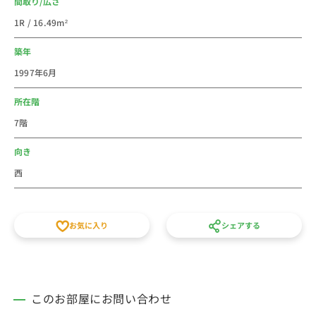
間取り/広さ
東京の芸術やファッションの発信地でもあり、ブログや
1R / 16.49m²
SNSからハッシュタグで世界中に情報が発信されます。
築年
法人のご利用はビジネスホテル・社宅・寮からの切替で
1997年6月
経費削減が出来るかもしれません。新人研修や出張にも
ご利用しやすいエリアです。１棟に複数室ありますの
所在階
で、お部屋まとめにも最適です。
7階
個人での初めての社会人の一人暮らしのお部屋などに、
家具家電付き短期賃貸マンションの格安ウィークリー・
向き
マンスリーマンション物件としてご利用ください。
西
徒歩15分以内、月額家賃、間取りなど条件で他の賃貸住
宅とも比べてください。敷金・礼金・仲介手数料の初期
費用不要、水道光熱費不要の家具家電付き短期賃貸マン
お気に入り
シェアする
ションです。
スタッフ一同お待ちしております。
このお部屋にお問い合わせ