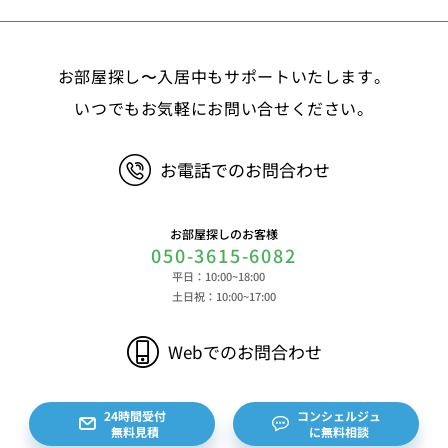
②お取引に関する情報 お取引内容に関する情報
等 ③決済に関する情報 クレジットカードに関す
る情報、決済およびその方法に関する情報等 ④サ
お部屋探し〜入居中もサポートいたします。
ービスのご利用に際して取得する情報 端末識別
子、広告識別子、IPアドレス、クッキーデータおよ
いつでもお気軽にお問い合せください。
びクッキー類似技術を利用した情報等の端末・ブラ
ウザ等に関する情報、閲覧した対象サイトのURLや
お電話でのお問合わせ
閲覧時刻、リファラー情報ならびにクッキーIDや広
告識別子等の各種識別子に紐づく検索履歴および購
買履歴等に関する情報等 ⑤その他の情報 当社に
お部屋探しのお客様
対するお問い合わせ・ご連絡等に関する情報等 ま
050-3615-6082
た、お客様の個人情報は、弊社のデータベースシス
平日：10:00~18:00
テムに登録されます。登録されるお客様の個人情報
土日祝：10:00~17:00
は利用申込書、ご利用約款、 請求書、領収書、見
積書等をもとに登録されます。 （2）弊社と賃貸
Webでのお問合わせ
借契約を締結している不動産所有者様および所有者
様から委託を受けた個人または企業、サブリース契
約等のお問合せをいただいた個人または企業、イン
24時間受付
コンシェルジュ
無料見積
に無料相談
ターネット上の不動産オーナーサイト等からの査定