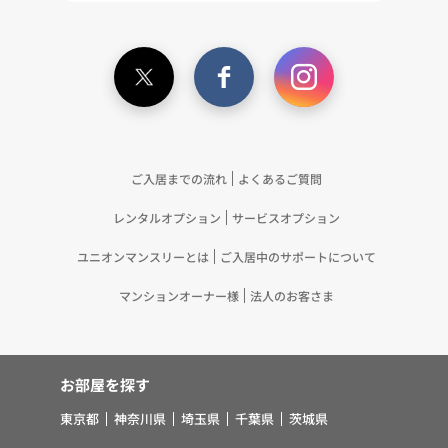
（11）本ポリシーへの同意に基づき、提携事業者等
が取得する個人情報の提供を受け、当社が既に有し
ている個人情報を突合して「4.利用目的について」
記載の目的で利用するため（12）本ポリシーへの同
意に基づき、提携事業者等が取得した個人関連情報
の提供を受け、当社が既に有している個人情報を突
合して「4.利用目的について」記載の目的で利用す
るため（13）上記(1)～(12)に付随するアフターサ
ご入居までの流れ
よくあるご質問
ービス、マーケティング活動、お問い合わせ対応お
レンタルオプション
サービスオプション
よびご連絡等の実施
5.お客様・オーナー様の個人情報の第三者への提
ユニオンマンスリーとは
ご入居中のサポートについて
供 （1）弊社は、次に掲げる場合を除き、弊社が
取り扱う個人情報を、あらかじめお客様およびオー
マンションオーナー様
法人のお客さま
ナー様の同意を得ないで、第三者に提供いたしませ
ん。 ①法令に基づく場合 ②人の生命、身体また
は財産の保護のために必要がある場合であって、お
お部屋を探す
客様の同意を得ることが困難であるとき ③公衆衛
生の向上または児童の健全な育成の推進のために特
東京都
神奈川県
埼玉県
千葉県
茨城県
に必要がある場合であって、お客様の同意を得るこ