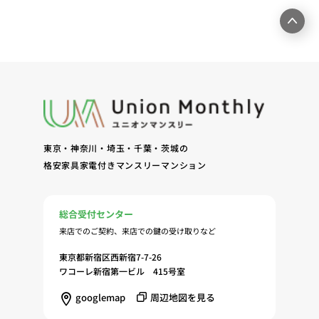
結、履行および契約管理、契約後管理（5）弊社ホ
ームページ上にて実施するお客様・オーナー様向け
サービスの提供（6）お客様・オーナー様からのお
問合せに対する回答、連絡、確認（7）サービスへ
の登録およびサービス利用時の本人認証ならびにお
客様およびオーナー様の管理（8）サービスの保
守、管理（9）サービスの改善のためおよびサービ
スの企画、研究および開発のため（10）本ポリシー
東京・神奈川・埼玉・千葉・茨城の
への同意に基づき、当ウェブサイトの利用履歴に関
格安家具家電付きマンスリーマンション
する情報等の個人情報について、調査・分析会社、
アフィリエーター、SNS事業者、広告関係会社、広
告配信事業者、DMP事業者その他業務を提携する
総合受付センター
事業者（以下「提携事業者等」といいます。）が既
来店でのご契約、来店での鍵の受け取りなど
に保有する個人情報と当社から取得する個人情報を
突合して、お客様の当ウェブサイトの利用履歴等の
東京都新宿区西新宿7-7-26
調査・分析、広告の効果測定およびその結果を利用
ワコーレ新宿第一ビル 415号室
し、興味関心・嗜好に応じたサービスに関する広告
googlemap
周辺地図を見る
を配信する等のマーケティング活動を行うため