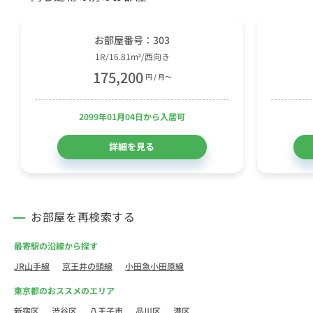
お部屋番号：303
1R/16.81m²/西向き
175,200
円 / 月〜
2099年01月04日から入居可
詳細を見る
お部屋を再検索する
最寄駅の沿線から探す
JR山手線
京王井の頭線
小田急小田原線
東京都のおススメのエリア
新宿区
渋谷区
八王子市
品川区
港区