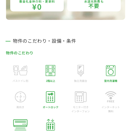
敷金礼金仲介料・更新料
水道光熱費も
¥0
不要
物件のこだわり・設備・条件
物件のこだわり
バストイレ別
2階以上
独立洗面台
室内洗濯機
南向き
オートロック
モニター付き
インターネット
インターフォン
無料