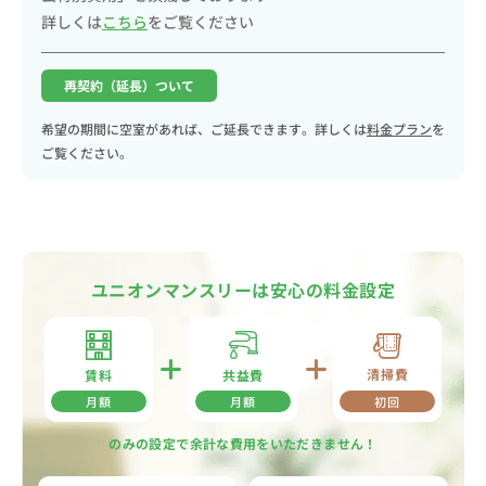
詳しくは
こちら
をご覧ください
再契約（延長）ついて
希望の期間に空室があれば、ご延長できます。詳しくは
料金プラン
を
ご覧ください。
ユニオンマンスリーは安心の料金設定
清掃費
共益費
賃料
月額
月額
初回
のみの設定で余計な費用をいただきません！