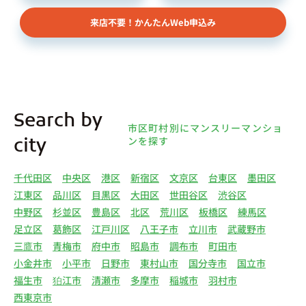
依頼者、 公開情報などから取得した不動産所有者
来店不要！かんたんWeb申込み
様（以下総称して「オーナー様」といいます）の個
人情報を取得します。取得する個人情報は、上記
(1)①～⑤のとおりです。また、オーナー様の個人
情報は、弊社データベースシステムに登録されま
す。
4.利用目的について 弊社は、取得した個人情報を
Search by
下記（1）～（13）における利用目的のために利用
市区町村別にマンスリーマンショ
し、また、利用目的を達成するために必要な範囲で
ンを探す
city
個人情報を第三者へ提供いたします。（1）マンス
リー物件の紹介、利用契約に関する連絡、利用契約
千代田区
中央区
港区
新宿区
文京区
台東区
墨田区
の締結、履行。（2）弊社の他のマンスリー物件お
江東区
品川区
目黒区
大田区
世田谷区
渋谷区
よびサービスの紹介ならびにお客様・オーナー様に
中野区
杉並区
豊島区
北区
荒川区
板橋区
練馬区
とって有用と思われる弊社提携先の商品・サービス
足立区
葛飾区
江戸川区
八王子市
立川市
武蔵野市
等を紹介するためのダイレクトメール、住環境向上
三鷹市
青梅市
府中市
昭島市
調布市
町田市
のためのアンケート等の発送（3）賃貸事業におけ
小金井市
小平市
日野市
東村山市
国分寺市
国立市
る情報・サービスを提供するための郵便物、電話、
福生市
狛江市
清瀬市
多摩市
稲城市
羽村市
電子メールまたは訪問等による営業活動（4）不動
西東京市
産物件の紹介・賃貸借契約・サブリース契約等の締