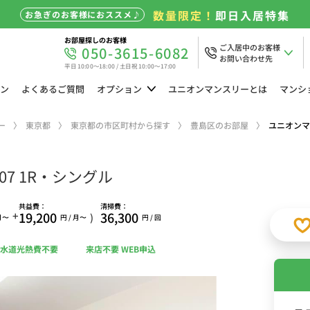
数量限定！
即日入居特集
お急ぎのお客様におススメ♪
お部屋探しのお客様
ご入居中のお客様
050-3615-6082
お問い合わせ先
平日 10:00～18:00 / 土日祝 10:00～17:00
ン
よくある
ご質問
オプション
ユニオン
マンスリーとは
マンシ
ー
東京都
東京都の市区町村から探す
豊島区のお部屋
ユニオンマ
7 1R・シングル
共益費：
清掃費：
+
19,200
36,300
)
 月〜
円 / 月〜
円 / 回
水道光熱費不要
来店不要 WEB申込