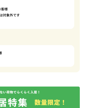
お客様
は対象外です
様