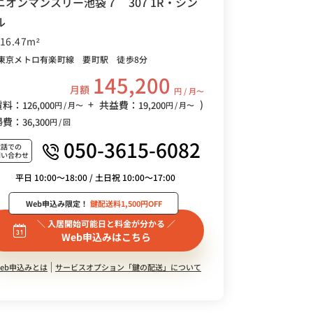
ニオンマンスリー池袋７ 307 1R・シン
ル
/16.47m²
東京メトロ有楽町線 要町駅 徒歩8分
145,200
月額
円 / 月〜
+
)
賃料：
共益費：
126,000
19,200
円 / 月〜
円 / 月〜
掃費：
36,300
円 / 回
050-3615-6082
電話での
問い合わせ
平日 10:00～18:00 / 土日祝 10:00～17:00
Web申込み限定！
鍵配送料1,500円OFF
＼ 入居開始可能日と料金が分かる ／
Web申込みはこちら
eb申込みとは
サービスオプション「鍵の配送」について