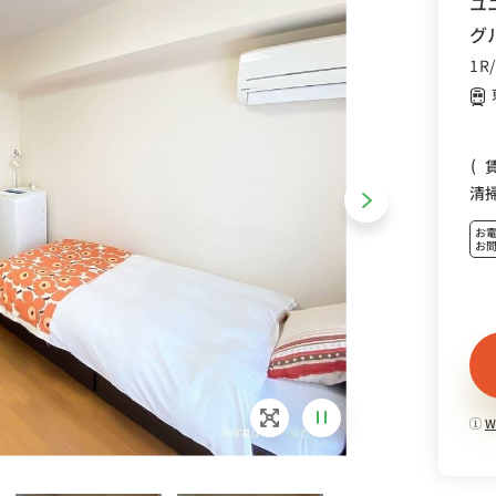
ユ
グ
1R
(
清
お
お
W