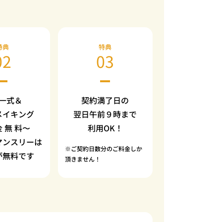
特典
特典
02
03
一式＆
契約満了日の
メイキング
翌日午前９時まで
金 無 料〜
利用OK！
マンスリーは
※ご契約日数分のご料金しか
が無料です
頂きません！