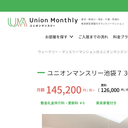
東京・神奈川・埼玉・千葉・茨城の
格安家具家電付きマンスリーマンション
お部屋を
探す
ご入居までの
流れ
料金
プラ
ウィークリー・マンスリーマンションのユニオンマンスリ
ユニオンマンスリー池袋７ 30
145,200
賃料
126,000
月額
(
円 / 月〜
円 /
敷金礼金仲介料・更新料 ￥0
家具家電付き