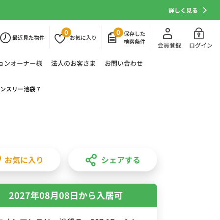
詳しく見る
0
0
保存した
最近
見た物件
お気に
入り
検索条件
会員登録
ログイン
ョン
オーナー様
法人の
お客さま
お問い合わせ
ンスリー池袋７
お気に入り
シェアする
2027年08月08日から入居可