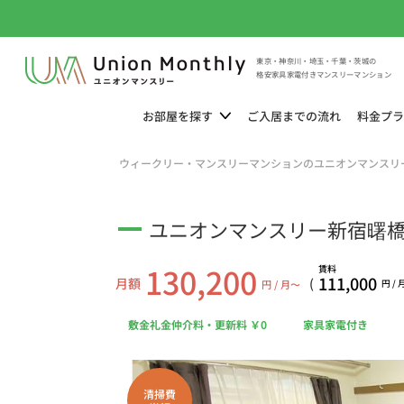
東京・神奈川・埼玉・千葉・茨城の
格安家具家電付きマンスリーマンション
お部屋を
探す
ご入居までの
流れ
料金
プラ
ウィークリー・マンスリーマンションのユニオンマンスリ
ユニオンマンスリー新宿曙橋１
130,200
賃料
111,000
月額
(
円 / 月〜
円 /
敷金礼金仲介料・更新料 ￥0
家具家電付き
清掃費