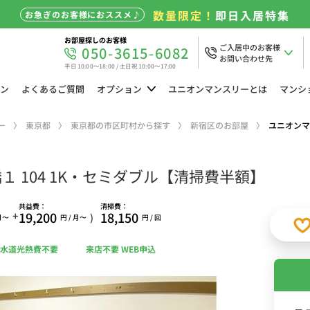
数量限定！
即日入居特集
お急ぎのお客様におススメ♪
お部屋探しのお客様
ご入居中のお客様
050-3615-6082
お問い合わせ先
平日 10:00～18:00 / 土日祝 10:00～17:00
ン
よくある
ご質問
オプション
ユニオン
マンスリーとは
マンシ
ー
東京都
東京都の市区町村から探す
新宿区のお部屋
ユニオンマ
 104 1K・セミダブル【清掃費半額】
共益費：
清掃費：
+
19,200
18,150
)
 月〜
円 / 月〜
円 / 回
水道光熱費不要
来店不要 WEB申込