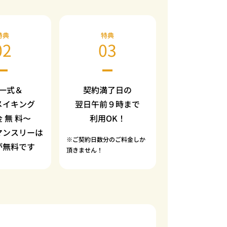
特典
特典
02
03
一式＆
契約満了日の
メイキング
翌日午前９時まで
金 無 料〜
利用OK！
マンスリーは
※ご契約日数分のご料金しか
が無料です
頂きません！