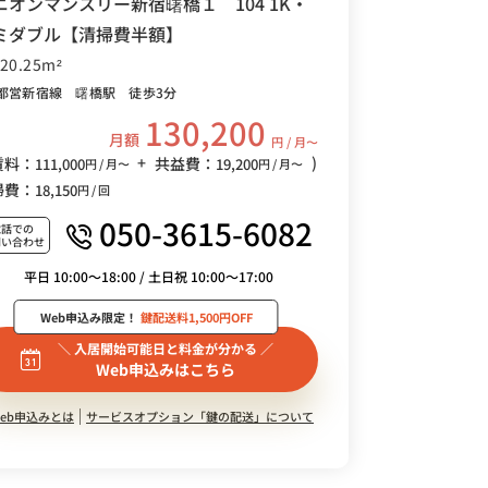
ニオンマンスリー新宿曙橋１ 104 1K・
ミダブル【清掃費半額】
/20.25m²
都営新宿線 曙橋駅 徒歩3分
130,200
月額
円 / 月〜
+
)
賃料：
共益費：
111,000
19,200
円 / 月〜
円 / 月〜
掃費：
18,150
円 / 回
050-3615-6082
電話での
問い合わせ
平日 10:00～18:00 / 土日祝 10:00～17:00
Web申込み限定！
鍵配送料1,500円OFF
＼ 入居開始可能日と料金が分かる ／
Web申込みはこちら
eb申込みとは
サービスオプション「鍵の配送」について