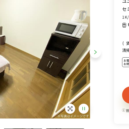
ユ
セ
1K
(
清
お
お
W