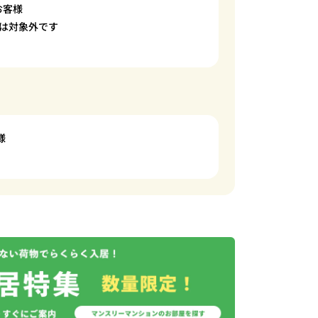
お客様
は対象外です
様