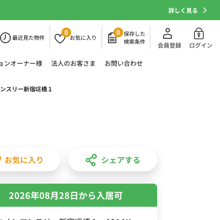
詳しく見る
0
0
保存した
最近
見た物件
お気に
入り
検索条件
会員登録
ログイン
ョン
オーナー様
法人の
お客さま
お問い合わせ
ンスリー新宿曙橋１
お気に入り
シェアする
2026年08月28日から入居可