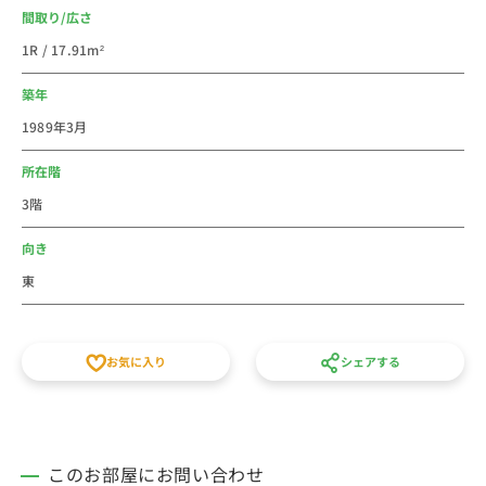
ズ 清瀬店と揃っています。飲食店は、みゆき食堂、そ
間取り/広さ
うすけ、アルブル、ポポラマーマ 清瀬店、松屋 清瀬店
1R / 17.91m²
（松のや併設）、レバニラ定食 KEI楽、同心居 清瀬店と
激戦区で、地元でしか食べれないお店が本当に多くあり
築年
ます。自炊も外食もOKな生活に不便がない人気の街の
1989年3月
一つです。
所在階
法人のご利用は社宅・寮からの切替で経費削減が出来る
3階
かもしれません。
新人研修や出張にもご利用しやすいエリアです。
向き
個人での初めての社会人の一人暮らしのお部屋などに、
東
家具家電付き短期賃貸マンションの格安ウィークリー・
マンスリーマンション物件としてご利用ください。
徒歩15分以内、月額家賃、間取りなど条件で他の賃貸住
お気に入り
シェアする
宅とも比べてください。
敷金・礼金・仲介手数料の初期費用不要、水道光熱費不
要の家具家電付き短期賃貸マンションです。
スタッフ一同皆様のご予約をお待ちしております。
このお部屋にお問い合わせ