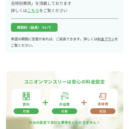
去特別費用」を頂戴しております
詳しくは
こちら
をご覧ください
再契約（延長）ついて
希望の期間に空室があれば、ご延長できます。詳しくは
料金プラン
を
ご覧ください。
ユニオンマンスリーは安心の料金設定
清掃費
共益費
賃料
月額
月額
初回
のみの設定で余計な費用をいただきません！