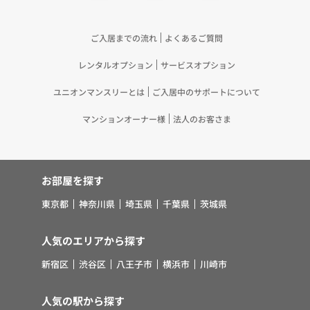
記載の目的で利用するため（12）本ポリシーへの同
意に基づき、提携事業者等が取得した個人関連情報
の提供を受け、当社が既に有している個人情報を突
ご入居までの流れ
よくあるご質問
合して「4.利用目的について」記載の目的で利用す
レンタルオプション
サービスオプション
るため（13）上記(1)～(12)に付随するアフターサ
ービス、マーケティング活動、お問い合わせ対応お
ユニオンマンスリーとは
ご入居中のサポートについて
よびご連絡等の実施
5.お客様・オーナー様の個人情報の第三者への提
マンションオーナー様
法人のお客さま
供 （1）弊社は、次に掲げる場合を除き、弊社が
取り扱う個人情報を、あらかじめお客様およびオー
ナー様の同意を得ないで、第三者に提供いたしませ
お部屋を探す
ん。 ①法令に基づく場合 ②人の生命、身体また
は財産の保護のために必要がある場合であって、お
東京都
神奈川県
埼玉県
千葉県
茨城県
客様の同意を得ることが困難であるとき ③公衆衛
生の向上または児童の健全な育成の推進のために特
人気のエリアから探す
に必要がある場合であって、お客様の同意を得るこ
新宿区
渋谷区
八王子市
横浜市
川崎市
とが困難であるとき ④国の機関若しくは地方公共
団体またはその委託を受けた者が法令の定める事務
人気の駅から探す
を遂行することに対して協力する必要がある場合で