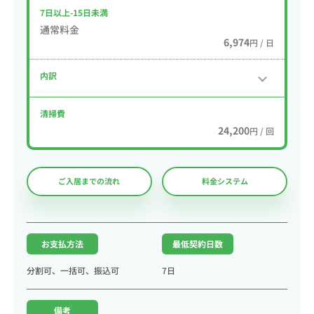
7日以上-15日未満
通常料金
6,974
円 / 日
内訳
清掃費
24,200
円 / 回
ご入居までの流れ
料金システム
お支払方法
最低契約日数
分割可、一括可、振込可
7日
備考