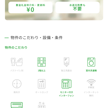
敷金礼金仲介料・更新料
水道光熱費も
¥0
不要
物件のこだわり・設備・条件
物件のこだわり
バストイレ別
2階以上
独立洗面台
室内洗濯機
南向き
オートロック
モニター付き
インターネット
インターフォン
無料