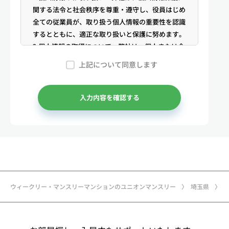
関する法令と社会秩序を尊重・遵守し、役員はじめ
全ての従業員が、取り扱う個人情報の重要性を認識
するとともに、適正な取り扱いと保護に努めます。
2.個人情報の取得について 弊社は、個人または企
業からの電話・メール等のお問合せや公開情報（登
上記について同意します
記簿謄本、電話帳、インターネット掲載情報等）な
どから適法かつ公正な手段により個人情報を取得い
たします。
入力内容を確認する
3.弊社が保有する個人情報 （1）マンスリー物件
の利用希望者様・契約者様・入居者様、同居人様
（以下総称して「お客様」といいます）の次に掲げ
る個人情報を取得します。①お客様の基本情報 氏
名、住所、郵便番号、性別、生年月日、電話番号、
メールアドレス、アカウントのIDおよびパスワー
ド、免許証・住民票など公的証明書に関する情報等
ウィークリー・マンスリーマンションのユニオンマンスリー
埼玉県
②お取引に関する情報 お取引内容に関する情報
等 ③決済に関する情報 クレジットカードに関す
る情報、決済およびその方法に関する情報等 ④サ