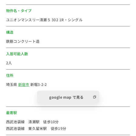
・ファミリーマート(約850ｍ)
物件名・タイプ
ユニオンマンスリー清瀬５ 302 1R・シングル
■おすすめコメント
埼玉県新座市のウィークリー・マンスリーマンション物
構造
件です。
鉄筋コンクリート造
西武鉄道池袋線の駅で、主な駅へのアクセスは池袋駅ま
で約30分、渋谷駅・新宿駅まで約37分で行くことがで
入居可能人数
きます。1時間以内に都心の中心エリアに通える素晴ら
2人
しい立地の一つです。
住所
駅周辺は再開発により多くの人で賑わっており、ショッ
ピングモール「クルネ」にはスーパーや飲食店、
埼玉県
新座市
新堀3-2-2
UNIQLOなど多数の店舗が入っており、一人暮らしのお
google map で見る
買い物に便利です。
近隣のスーパーは、サカガミ 清瀬店、オーケー 清瀬
最寄駅
店、西友清瀬店と大型のスーパーが集まっています。ド
ラッグストアは、ドラッグセイムス 清瀬駅前店、ココ
西武池袋線 清瀬駅 徒歩10分
西武池袋線 東久留米駅 徒歩19分
カラファイン 清瀬店、ウェルパーク 清瀬北口店、トモ