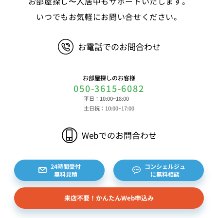
お部屋探し〜入居中もサポートいたします。
ービスのご利用に際して取得する情報 端末識別
子、広告識別子、IPアドレス、クッキーデータおよ
いつでもお気軽にお問い合せください。
びクッキー類似技術を利用した情報等の端末・ブラ
ウザ等に関する情報、閲覧した対象サイトのURLや
お電話でのお問合わせ
閲覧時刻、リファラー情報ならびにクッキーIDや広
告識別子等の各種識別子に紐づく検索履歴および購
買履歴等に関する情報等 ⑤その他の情報 当社に
お部屋探しのお客様
対するお問い合わせ・ご連絡等に関する情報等 ま
050-3615-6082
た、お客様の個人情報は、弊社のデータベースシス
平日：10:00~18:00
テムに登録されます。登録されるお客様の個人情報
土日祝：10:00~17:00
は利用申込書、ご利用約款、 請求書、領収書、見
積書等をもとに登録されます。 （2）弊社と賃貸
Webでのお問合わせ
借契約を締結している不動産所有者様および所有者
様から委託を受けた個人または企業、サブリース契
約等のお問合せをいただいた個人または企業、イン
24時間受付
コンシェルジュ
無料見積
に無料相談
ターネット上の不動産オーナーサイト等からの査定
依頼者、 公開情報などから取得した不動産所有者
来店不要！かんたんWeb申込み
様（以下総称して「オーナー様」といいます）の個
人情報を取得します。取得する個人情報は、上記