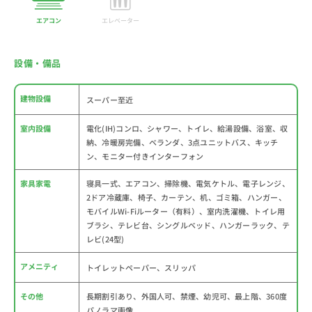
エアコン
エレベーター
設備・備品
建物設備
スーパー至近
室内設備
電化(IH)コンロ、シャワー、トイレ、給湯設備、浴室、収
納、冷暖房完備、ベランダ、3点ユニットバス、キッチ
ン、モニター付きインターフォン
家具家電
寝具一式、エアコン、掃除機、電気ケトル、電子レンジ、
2ドア冷蔵庫、椅子、カーテン、机、ゴミ箱、ハンガー、
モバイルWi-Fiルーター（有料）、室内洗濯機、トイレ用
ブラシ、テレビ台、シングルベッド、ハンガーラック、テ
レビ(24型)
アメニティ
トイレットペーパー、スリッパ
その他
長期割引あり、外国人可、禁煙、幼児可、最上階、360度
パノラマ画像