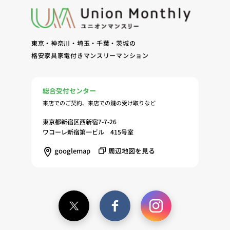
問合せに対する回答、連絡、確認（7）サービスへ
の登録およびサービス利用時の本人認証ならびにお
客様およびオーナー様の管理（8）サービスの保
東京・神奈川・埼玉・千葉・茨城の
守、管理（9）サービスの改善のためおよびサービ
格安家具家電付きマンスリーマンション
スの企画、研究および開発のため（10）本ポリシー
への同意に基づき、当ウェブサイトの利用履歴に関
する情報等の個人情報について、調査・分析会社、
総合受付センター
アフィリエーター、SNS事業者、広告関係会社、広
来店でのご契約、来店での鍵の受け取りなど
告配信事業者、DMP事業者その他業務を提携する
事業者（以下「提携事業者等」といいます。）が既
東京都新宿区西新宿7-7-26
ワコーレ新宿第一ビル 415号室
に保有する個人情報と当社から取得する個人情報を
突合して、お客様の当ウェブサイトの利用履歴等の
googlemap
周辺地図を見る
調査・分析、広告の効果測定およびその結果を利用
し、興味関心・嗜好に応じたサービスに関する広告
を配信する等のマーケティング活動を行うため
（11）本ポリシーへの同意に基づき、提携事業者等
が取得する個人情報の提供を受け、当社が既に有し
ている個人情報を突合して「4.利用目的について」