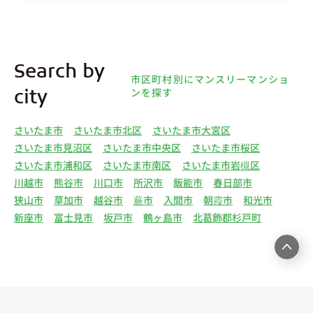
(1)①～⑤のとおりです。また、オーナー様の個人
情報は、弊社データベースシステムに登録されま
す。
4.利用目的について 弊社は、取得した個人情報を
Search by
下記（1）～（13）における利用目的のために利用
市区町村別にマンスリーマンショ
し、また、利用目的を達成するために必要な範囲で
ンを探す
city
個人情報を第三者へ提供いたします。（1）マンス
リー物件の紹介、利用契約に関する連絡、利用契約
さいたま市
さいたま市北区
さいたま市大宮区
の締結、履行。（2）弊社の他のマンスリー物件お
さいたま市見沼区
さいたま市中央区
さいたま市桜区
よびサービスの紹介ならびにお客様・オーナー様に
さいたま市浦和区
さいたま市南区
さいたま市岩槻区
とって有用と思われる弊社提携先の商品・サービス
川越市
熊谷市
川口市
所沢市
飯能市
春日部市
等を紹介するためのダイレクトメール、住環境向上
狭山市
草加市
越谷市
蕨市
入間市
朝霞市
和光市
のためのアンケート等の発送（3）賃貸事業におけ
新座市
富士見市
坂戸市
鶴ヶ島市
北葛飾郡杉戸町
る情報・サービスを提供するための郵便物、電話、
電子メールまたは訪問等による営業活動（4）不動
産物件の紹介・賃貸借契約・サブリース契約等の締
結、履行および契約管理、契約後管理（5）弊社ホ
ームページ上にて実施するお客様・オーナー様向け
サービスの提供（6）お客様・オーナー様からのお