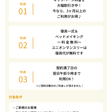
特典
大幅割引き中！
01
今なら、3ヶ月以上の
ご利用がお得♪
寝具一式＆
ベッドメイキング
特典
02
〜 料 金 無 料〜
ユニオンマンスリーは
寝具代が無料です
契約満了日の
特典
翌日午前９時まで
03
利用OK！
※ご契約日数分のご料金しか頂きません！
対象条件
・ご新規のお客様