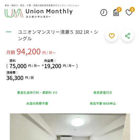
東京・神奈川・埼玉・千葉・茨城の
格安家具家電付きマンスリーマンション
0
0
ユニオンマンスリー清瀬５ 302 1R・シ
ングル
94,200
月額
円 / 月〜
賃料
共益費：
75,000
19,200
+
(
)
円 / 月〜
円 / 月〜
清掃費：
36,300
円 / 回
敷金礼金仲介料・更新料 ￥0
家具家電付き
水道光熱費不要
来店不要 WEB申込