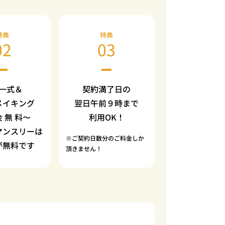
特典
特典
02
03
一式＆
契約満了日の
メイキング
翌日午前９時まで
金 無 料〜
利用OK！
マンスリーは
※ご契約日数分のご料金しか
が無料です
頂きません！