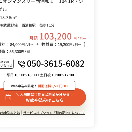
ニオンマンスリー西浦和１ 104 1R・シ
グル
/18.36m²
JR武蔵野線 西浦和駅 徒歩11分
103,200
月額
円 / 月〜
+
)
賃料：
共益費：
84,000
19,200
円 / 月〜
円 / 月〜
掃費：
36,300
円 / 回
050-3615-6082
電話での
問い合わせ
平日 10:00～18:00 / 土日祝 10:00～17:00
Web申込み限定！
鍵配送料1,500円OFF
＼ 入居開始可能日と料金が分かる ／
Web申込みはこちら
eb申込みとは
サービスオプション「鍵の配送」について