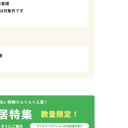
お客様
は対象外です
様