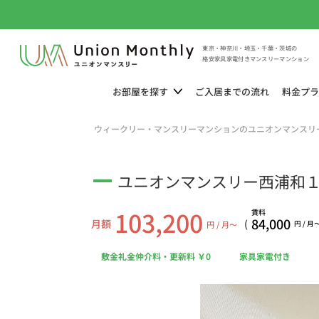
東京・神奈川・埼玉・千葉・茨城の
格安家具家電付きマンスリーマンション
お部屋を
探す
ご入居までの
流れ
料金
プラ
ウィークリー・マンスリーマンションのユニオンマンスリ
ユニオンマンスリー西浦和１ 1
103,200
賃料
84,000
月額
(
円 / 月〜
円 / 月
敷金礼金仲介料・更新料 ￥0
家具家電付き