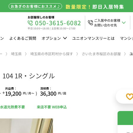
数量限定！
即日入居特集
お急ぎのお客様におススメ♪
お部屋探しのお客様
ご入居中のお客様
050-3615-6082
お問い合わせ先
平日 10:00～18:00 / 土日祝 10:00～17:00
ン
よくある
ご質問
オプション
ユニオン
マンスリーとは
マンシ
ー
埼玉県
埼玉県の市区町村から探す
さいたま市桜区のお部屋
ユ
04 1R・シングル
共益費：
清掃費：
+
19,200
36,300
)
〜
円 / 月〜
円 / 回
水道光熱費不要
来店不要 WEB申込