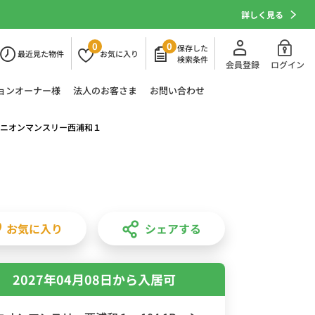
詳しく見る
0
0
保存した
最近
見た物件
お気に
入り
検索条件
会員登録
ログイン
ョン
オーナー様
法人の
お客さま
お問い合わせ
ニオンマンスリー西浦和１
お気に入り
シェアする
2027年04月08日から入居可