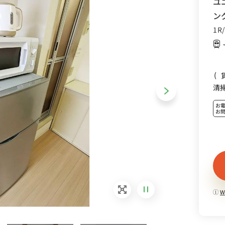
ユ
ン
1R
(
清
お
お
W