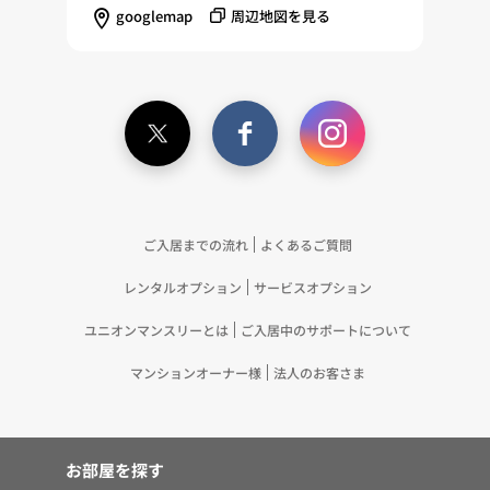
を配信する等のマーケティング活動を行うため
googlemap
周辺地図を見る
（11）本ポリシーへの同意に基づき、提携事業者等
が取得する個人情報の提供を受け、当社が既に有し
ている個人情報を突合して「4.利用目的について」
記載の目的で利用するため（12）本ポリシーへの同
意に基づき、提携事業者等が取得した個人関連情報
の提供を受け、当社が既に有している個人情報を突
合して「4.利用目的について」記載の目的で利用す
るため（13）上記(1)～(12)に付随するアフターサ
ービス、マーケティング活動、お問い合わせ対応お
ご入居までの流れ
よくあるご質問
よびご連絡等の実施
レンタルオプション
サービスオプション
5.お客様・オーナー様の個人情報の第三者への提
供 （1）弊社は、次に掲げる場合を除き、弊社が
ユニオンマンスリーとは
ご入居中のサポートについて
取り扱う個人情報を、あらかじめお客様およびオー
ナー様の同意を得ないで、第三者に提供いたしませ
マンションオーナー様
法人のお客さま
ん。 ①法令に基づく場合 ②人の生命、身体また
は財産の保護のために必要がある場合であって、お
客様の同意を得ることが困難であるとき ③公衆衛
お部屋を探す
生の向上または児童の健全な育成の推進のために特