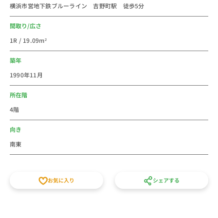
横浜市営地下鉄ブルーライン 吉野町駅 徒歩5分
新人研修や出張にもご利用しやすいエリアです。
個人での初めての社会人の一人暮らしなどに、家具家電
間取り/広さ
付き短期賃貸マンションの格安ウィークリー・マンスリ
1R / 19.09m²
ーマンションとしてご利用ください。
スタッフ一同皆様のご予約をお待ちしております。
築年
1990年11月
所在階
4階
向き
南東
お気に入り
シェアする