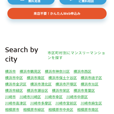
無料見積
に無料相談
ターネット上の不動産オーナーサイト等からの査定
依頼者、 公開情報などから取得した不動産所有者
来店不要！かんたんWeb申込み
様（以下総称して「オーナー様」といいます）の個
人情報を取得します。取得する個人情報は、上記
(1)①～⑤のとおりです。また、オーナー様の個人
情報は、弊社データベースシステムに登録されま
す。
4.利用目的について 弊社は、取得した個人情報を
Search by
下記（1）～（13）における利用目的のために利用
市区町村別にマンスリーマンショ
し、また、利用目的を達成するために必要な範囲で
ンを探す
city
個人情報を第三者へ提供いたします。（1）マンス
リー物件の紹介、利用契約に関する連絡、利用契約
横浜市
横浜市鶴見区
横浜市神奈川区
横浜市西区
の締結、履行。（2）弊社の他のマンスリー物件お
横浜市中区
横浜市南区
横浜市保土ケ谷区
横浜市磯子区
よびサービスの紹介ならびにお客様・オーナー様に
横浜市金沢区
横浜市港北区
横浜市戸塚区
横浜市旭区
とって有用と思われる弊社提携先の商品・サービス
横浜市緑区
横浜市瀬谷区
横浜市栄区
横浜市青葉区
等を紹介するためのダイレクトメール、住環境向上
川崎市
川崎市川崎区
川崎市幸区
川崎市中原区
のためのアンケート等の発送（3）賃貸事業におけ
川崎市高津区
川崎市多摩区
川崎市宮前区
川崎市麻生区
る情報・サービスを提供するための郵便物、電話、
相模原市
相模原市緑区
相模原市中央区
相模原市南区
電子メールまたは訪問等による営業活動（4）不動