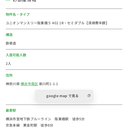
・ドラッグセイムス(約200ｍ)
・ファミリーマート(約230ｍ)
物件名・タイプ
ユニオンマンスリー阪東橋５ 402 1R・セミダブル【清掃費半額】
■おすすめコメント
神奈川県横浜市南区にあるウィークリー・マンスリーマ
構造
ンションです。
鉄骨造
最寄り駅である阪東橋駅前には130以上の店舗が軒を連
入居可能人数
ねる「横浜橋商店街」や「三吉橋通商店街」があり、お
2人
手頃な価格でお買い物ができます。
住所
徒歩圏内には京急本線・黄金町駅も位置しており、通勤
通学に便利です。
神奈川県
横浜市南区
新川町1-1-1
また、周辺には「まいばすけっと」や「マックスバリ
google map で見る
ュ」などのスーパー、南区役所といった普段の生活に便
利な施設が集まっています。
最寄駅
法人のご利用は社宅・寮からの切替で経費削減が出来る
横浜市営地下鉄ブルーライン 阪東橋駅 徒歩5分
京急本線 黄金町駅 徒歩8分
かもしれません。