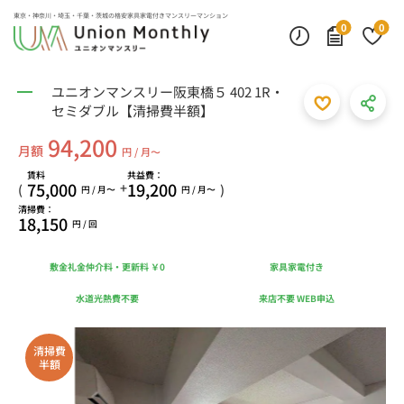
東京・神奈川・埼玉・千葉・茨城の
格安家具家電付きマンスリーマンション
0
0
ユニオンマンスリー阪東橋５ 402 1R・
セミダブル【清掃費半額】
94,200
月額
円 / 月〜
賃料
共益費：
75,000
19,200
+
(
)
円 / 月〜
円 / 月〜
清掃費：
18,150
円 / 回
敷金礼金仲介料・更新料 ￥0
家具家電付き
水道光熱費不要
来店不要 WEB申込
清掃費
半額