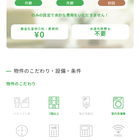
月額
月額
初回
のみの設定で余計な費用をいただきません！
敷金礼金仲介料・更新料
水道光熱費も
¥0
不要
物件のこだわり・設備・条件
物件のこだわり
バストイレ別
2階以上
独立洗面台
室内洗濯機