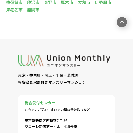
横須賀市
藤沢市
秦野市
厚木市
大和市
伊勢原市
産物件の紹介・賃貸借契約・サブリース契約等の締
海老名市
座間市
結、履行および契約管理、契約後管理（5）弊社ホ
ームページ上にて実施するお客様・オーナー様向け
サービスの提供（6）お客様・オーナー様からのお
問合せに対する回答、連絡、確認（7）サービスへ
の登録およびサービス利用時の本人認証ならびにお
客様およびオーナー様の管理（8）サービスの保
守、管理（9）サービスの改善のためおよびサービ
スの企画、研究および開発のため（10）本ポリシー
への同意に基づき、当ウェブサイトの利用履歴に関
東京・神奈川・埼玉・千葉・茨城の
する情報等の個人情報について、調査・分析会社、
格安家具家電付きマンスリーマンション
アフィリエーター、SNS事業者、広告関係会社、広
告配信事業者、DMP事業者その他業務を提携する
事業者（以下「提携事業者等」といいます。）が既
総合受付センター
に保有する個人情報と当社から取得する個人情報を
来店でのご契約、来店での鍵の受け取りなど
突合して、お客様の当ウェブサイトの利用履歴等の
調査・分析、広告の効果測定およびその結果を利用
東京都新宿区西新宿7-7-26
し、興味関心・嗜好に応じたサービスに関する広告
ワコーレ新宿第一ビル 415号室