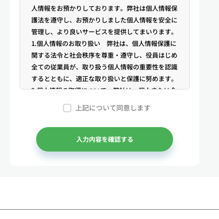
人情報をお預かりしております。弊社は個人情報保
護法を遵守し、お預かりしました個人情報を安全に
管理し、より良いサービスを提供してまいります。
1.個人情報のお取り扱い 弊社は、個人情報保護に
関する法令と社会秩序を尊重・遵守し、役員はじめ
全ての従業員が、取り扱う個人情報の重要性を認識
するとともに、適正な取り扱いと保護に努めます。
2.個人情報の取得について 弊社は、個人または企
業からの電話・メール等のお問合せや公開情報（登
上記について同意します
記簿謄本、電話帳、インターネット掲載情報等）な
どから適法かつ公正な手段により個人情報を取得い
たします。
入力内容を確認する
3.弊社が保有する個人情報 （1）マンスリー物件
の利用希望者様・契約者様・入居者様、同居人様
（以下総称して「お客様」といいます）の次に掲げ
る個人情報を取得します。①お客様の基本情報 氏
名、住所、郵便番号、性別、生年月日、電話番号、
メールアドレス、アカウントのIDおよびパスワー