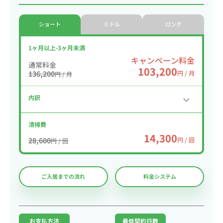
ショート
ミドル
ロング
1ヶ月以上-3ヶ月未満
キャンペーン料金
通常料金
103,200
136,200
円 / 月
円 / 月
内訳
清掃費
14,300
28,600
円 / 回
円 / 回
ご入居までの流れ
料金システム
お支払方法
最低契約日数