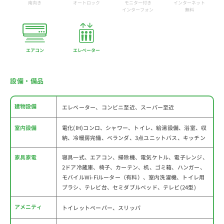
南向き
オートロック
モニター付き
インターネット
インターフォン
無料
エアコン
エレベーター
設備・備品
建物設備
エレベーター、コンビニ至近、スーパー至近
室内設備
電化(IH)コンロ、シャワー、トイレ、給湯設備、浴室、収
納、冷暖房完備、ベランダ、3点ユニットバス、キッチン
家具家電
寝具一式、エアコン、掃除機、電気ケトル、電子レンジ、
2ドア冷蔵庫、椅子、カーテン、机、ゴミ箱、ハンガー、
モバイルWi-Fiルーター（有料）、室内洗濯機、トイレ用
ブラシ、テレビ台、セミダブルベッド、テレビ(24型)
アメニティ
トイレットペーパー、スリッパ