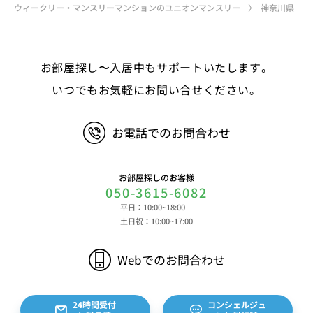
ド、免許証・住民票など公的証明書に関する情報等
ウィークリー・マンスリーマンションのユニオンマンスリー
神奈川県
②お取引に関する情報 お取引内容に関する情報
等 ③決済に関する情報 クレジットカードに関す
る情報、決済およびその方法に関する情報等 ④サ
お部屋探し〜入居中もサポートいたします。
ービスのご利用に際して取得する情報 端末識別
子、広告識別子、IPアドレス、クッキーデータおよ
いつでもお気軽にお問い合せください。
びクッキー類似技術を利用した情報等の端末・ブラ
ウザ等に関する情報、閲覧した対象サイトのURLや
お電話でのお問合わせ
閲覧時刻、リファラー情報ならびにクッキーIDや広
告識別子等の各種識別子に紐づく検索履歴および購
買履歴等に関する情報等 ⑤その他の情報 当社に
お部屋探しのお客様
対するお問い合わせ・ご連絡等に関する情報等 ま
050-3615-6082
た、お客様の個人情報は、弊社のデータベースシス
平日：10:00~18:00
テムに登録されます。登録されるお客様の個人情報
土日祝：10:00~17:00
は利用申込書、ご利用約款、 請求書、領収書、見
積書等をもとに登録されます。 （2）弊社と賃貸
Webでのお問合わせ
借契約を締結している不動産所有者様および所有者
様から委託を受けた個人または企業、サブリース契
約等のお問合せをいただいた個人または企業、イン
24時間受付
コンシェルジュ