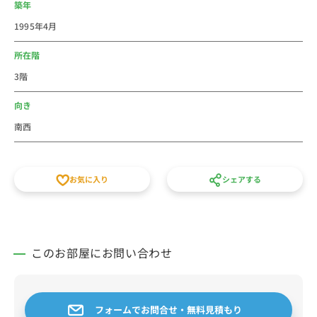
築年
ン BON、なまらうまいっしょ! 本厚木店、麺や食堂 厚木
1995年4月
本店、Enfin【アンファン】炎の鉄板料理 × 本厚木リゾ
ート、食彩和牛 しげ吉 本厚木店、厚木本丸亭などの超
所在階
有名店がありますが、とんでもない数の飲食店がありま
3階
す。駅周辺には厚木市役所などの公共施設や銀行が点在
しており、厚木中央公園のイベントや相模川の鮎まつり
向き
の花火大会もあります。
南西
法人のご利用は社宅・寮からの切替で経費削減が出来る
かもしれません。新人研修や出張にもご利用しやすいエ
お気に入り
シェアする
リアです。個人での初めての社会人の一人暮らしなど
に、家具家電付き短期賃貸マンションの格安ウィークリ
ー・マンスリーマンションとしてご利用ください。徒歩
15分以内、月額家賃、間取りなど条件で他の賃貸住宅と
このお部屋にお問い合わせ
も比べてください。敷金・礼金・仲介手数料の初期費用
不要、水道光熱費不要の家具家電付き短期賃貸マンショ
ンです。
フォームでお問合せ・無料見積もり
スタッフ一同皆様のご予約をお待ちしております。