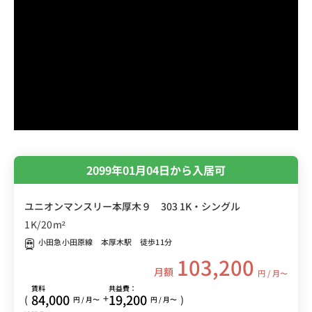
2099年01月04日から入居可
ユニオンマンスリー本厚木９ 303 1K・シングル
1K/20m²
小田急小田原線 本厚木駅 徒歩11分
103,200
月額
円 / 月〜
賃料
共益費：
84,000
19,200
+
(
)
円 / 月〜
円 / 月〜