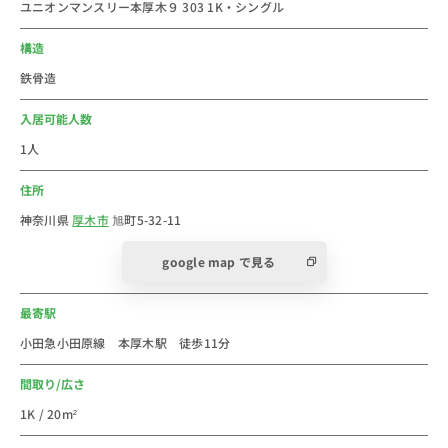
ユニオンマンスリー本厚木９ 303 1K・シングル
■おすすめコメント
神奈川県厚木市の本厚木駅のウィークリー・マンスリー
構造
マンション物件です。
鉄骨造
厚木市は、日本の神奈川県の内陸に位置する市です。
2024年の人口は約22万人です。住みたい街1位にも選ば
入居可能人数
れた一人暮らしにおすすめのエリアです。小田急小田原
1人
線の駅で、海老名駅まで約3分、町田駅まで約13分、新
住所
宿駅まで約43分と快速急行が止まるので、小田急線の主
要駅までのアクセスも抜群です。駅近接の「厚木バスセ
神奈川県
厚木市
旭町5-32-11
ンター」からは路線バスや「羽田空港」、「成田空港」
google map で見る
への空港連絡バスも発着しています。
駅直結本厚木ミロード、厚木ガーデンシティ、アミュー
最寄駅
あつぎ、イオン厚木店などの商業施設、飲食店や衣料品
店、美容室などが立ち並ぶ「厚木一番街商店街」があり
小田急小田原線 本厚木駅 徒歩11分
ます。本厚木駅近隣のスーパーは、オーケー 本厚木
間取り/広さ
店、ヨークフーズ 厚木店、成城石井 本厚木ミロード
1K / 20m²
店、業務スーパー本厚木店があり、普段の買い物には困
りません。飲食店は、フィーコディンディア、レストラ