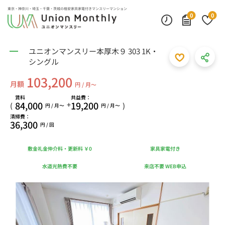
東京・神奈川・埼玉・千葉・茨城の
格安家具家電付きマンスリーマンション
0
0
ユニオンマンスリー本厚木９ 303 1K・
シングル
103,200
月額
円 / 月〜
賃料
共益費：
84,000
19,200
+
(
)
円 / 月〜
円 / 月〜
清掃費：
36,300
円 / 回
敷金礼金仲介料・更新料 ￥0
家具家電付き
水道光熱費不要
来店不要 WEB申込