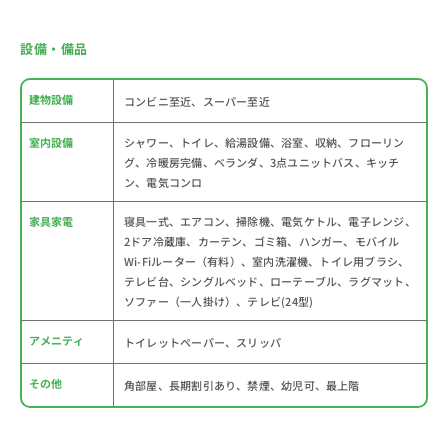
設備・備品
建物設備
コンビニ至近、スーパー至近
室内設備
シャワー、トイレ、給湯設備、浴室、収納、フローリン
グ、冷暖房完備、ベランダ、3点ユニットバス、キッチ
ン、電気コンロ
家具家電
寝具一式、エアコン、掃除機、電気ケトル、電子レンジ、
2ドア冷蔵庫、カーテン、ゴミ箱、ハンガー、モバイル
Wi-Fiルーター（有料）、室内洗濯機、トイレ用ブラシ、
テレビ台、シングルベッド、ローテーブル、ラグマット、
ソファー（一人掛け）、テレビ(24型)
アメニティ
トイレットペーパー、スリッパ
その他
角部屋、長期割引あり、禁煙、幼児可、最上階