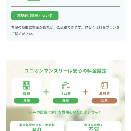
再契約（延長）ついて
希望の期間に空室があれば、ご延長できます。詳しくは
料金プラン
を
ご覧ください。
ユニオンマンスリーは安心の料金設定
清掃費
共益費
賃料
月額
月額
初回
のみの設定で余計な費用をいただきません！
敷金礼金仲介料・更新料
水道光熱費も
¥0
不要