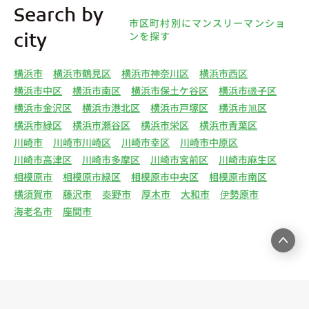
4.利用目的について 弊社は、取得した個人情報を
Search by
下記（1）～（13）における利用目的のために利用
市区町村別にマンスリーマンショ
し、また、利用目的を達成するために必要な範囲で
ンを探す
city
個人情報を第三者へ提供いたします。（1）マンス
リー物件の紹介、利用契約に関する連絡、利用契約
横浜市
横浜市鶴見区
横浜市神奈川区
横浜市西区
の締結、履行。（2）弊社の他のマンスリー物件お
横浜市中区
横浜市南区
横浜市保土ケ谷区
横浜市磯子区
よびサービスの紹介ならびにお客様・オーナー様に
横浜市金沢区
横浜市港北区
横浜市戸塚区
横浜市旭区
とって有用と思われる弊社提携先の商品・サービス
横浜市緑区
横浜市瀬谷区
横浜市栄区
横浜市青葉区
等を紹介するためのダイレクトメール、住環境向上
川崎市
川崎市川崎区
川崎市幸区
川崎市中原区
のためのアンケート等の発送（3）賃貸事業におけ
川崎市高津区
川崎市多摩区
川崎市宮前区
川崎市麻生区
る情報・サービスを提供するための郵便物、電話、
相模原市
相模原市緑区
相模原市中央区
相模原市南区
電子メールまたは訪問等による営業活動（4）不動
横須賀市
藤沢市
秦野市
厚木市
大和市
伊勢原市
産物件の紹介・賃貸借契約・サブリース契約等の締
海老名市
座間市
結、履行および契約管理、契約後管理（5）弊社ホ
ームページ上にて実施するお客様・オーナー様向け
サービスの提供（6）お客様・オーナー様からのお
問合せに対する回答、連絡、確認（7）サービスへ
の登録およびサービス利用時の本人認証ならびにお
客様およびオーナー様の管理（8）サービスの保