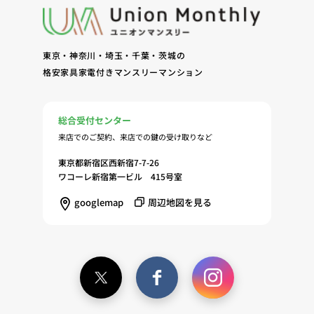
守、管理（9）サービスの改善のためおよびサービ
スの企画、研究および開発のため（10）本ポリシー
への同意に基づき、当ウェブサイトの利用履歴に関
東京・神奈川・埼玉・千葉・茨城の
する情報等の個人情報について、調査・分析会社、
格安家具家電付きマンスリーマンション
アフィリエーター、SNS事業者、広告関係会社、広
告配信事業者、DMP事業者その他業務を提携する
事業者（以下「提携事業者等」といいます。）が既
総合受付センター
に保有する個人情報と当社から取得する個人情報を
来店でのご契約、来店での鍵の受け取りなど
突合して、お客様の当ウェブサイトの利用履歴等の
調査・分析、広告の効果測定およびその結果を利用
東京都新宿区西新宿7-7-26
し、興味関心・嗜好に応じたサービスに関する広告
ワコーレ新宿第一ビル 415号室
を配信する等のマーケティング活動を行うため
googlemap
周辺地図を見る
（11）本ポリシーへの同意に基づき、提携事業者等
が取得する個人情報の提供を受け、当社が既に有し
ている個人情報を突合して「4.利用目的について」
記載の目的で利用するため（12）本ポリシーへの同
意に基づき、提携事業者等が取得した個人関連情報
の提供を受け、当社が既に有している個人情報を突
合して「4.利用目的について」記載の目的で利用す