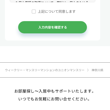
2.個人情報の取得について 弊社は、個人または企
業からの電話・メール等のお問合せや公開情報（登
上記について同意します
記簿謄本、電話帳、インターネット掲載情報等）な
どから適法かつ公正な手段により個人情報を取得い
たします。
入力内容を確認する
3.弊社が保有する個人情報 （1）マンスリー物件
の利用希望者様・契約者様・入居者様、同居人様
（以下総称して「お客様」といいます）の次に掲げ
る個人情報を取得します。①お客様の基本情報 氏
名、住所、郵便番号、性別、生年月日、電話番号、
メールアドレス、アカウントのIDおよびパスワー
ド、免許証・住民票など公的証明書に関する情報等
ウィークリー・マンスリーマンションのユニオンマンスリー
神奈川県
②お取引に関する情報 お取引内容に関する情報
等 ③決済に関する情報 クレジットカードに関す
る情報、決済およびその方法に関する情報等 ④サ
お部屋探し〜入居中もサポートいたします。
ービスのご利用に際して取得する情報 端末識別
子、広告識別子、IPアドレス、クッキーデータおよ
いつでもお気軽にお問い合せください。
びクッキー類似技術を利用した情報等の端末・ブラ
ウザ等に関する情報、閲覧した対象サイトのURLや