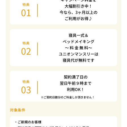
特典
大幅割引き中！
01
今なら、3ヶ月以上の
ご利用がお得♪
寝具一式＆
ベッドメイキング
特典
02
〜 料 金 無 料〜
ユニオンマンスリーは
寝具代が無料です
契約満了日の
特典
翌日午前９時まで
03
利用OK！
※ご契約日数分のご料金しか頂きません！
対象条件
・ご新規のお客様