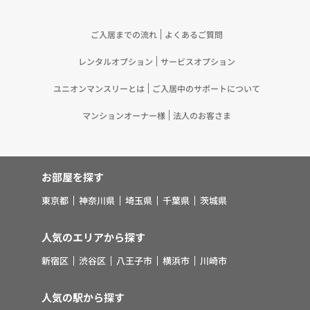
るため（13）上記(1)～(12)に付随するアフターサ
ービス、マーケティング活動、お問い合わせ対応お
ご入居までの流れ
よくあるご質問
よびご連絡等の実施
レンタルオプション
サービスオプション
5.お客様・オーナー様の個人情報の第三者への提
供 （1）弊社は、次に掲げる場合を除き、弊社が
ユニオンマンスリーとは
ご入居中のサポートについて
取り扱う個人情報を、あらかじめお客様およびオー
ナー様の同意を得ないで、第三者に提供いたしませ
マンションオーナー様
法人のお客さま
ん。 ①法令に基づく場合 ②人の生命、身体また
は財産の保護のために必要がある場合であって、お
客様の同意を得ることが困難であるとき ③公衆衛
お部屋を探す
生の向上または児童の健全な育成の推進のために特
に必要がある場合であって、お客様の同意を得るこ
東京都
神奈川県
埼玉県
千葉県
茨城県
とが困難であるとき ④国の機関若しくは地方公共
団体またはその委託を受けた者が法令の定める事務
人気のエリアから探す
を遂行することに対して協力する必要がある場合で
新宿区
渋谷区
八王子市
横浜市
川崎市
あって、お客様の同意を得ることにより当該事務の
遂行に支障を及ぼすおそれがあるとき ⑤その他法
令で認められる場合 （2）上記(1)にかかわらず、
人気の駅から探す