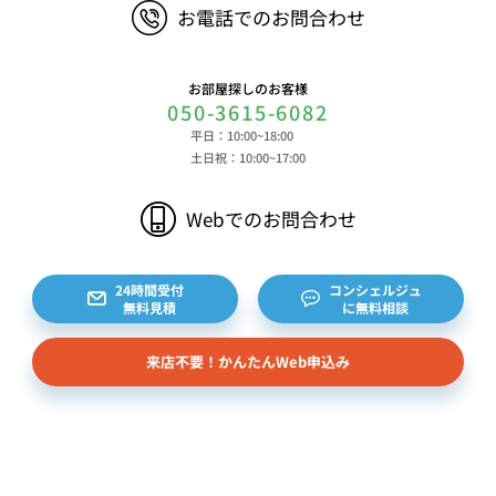
お電話でのお問合わせ
閲覧時刻、リファラー情報ならびにクッキーIDや広
告識別子等の各種識別子に紐づく検索履歴および購
買履歴等に関する情報等 ⑤その他の情報 当社に
お部屋探しのお客様
対するお問い合わせ・ご連絡等に関する情報等 ま
050-3615-6082
た、お客様の個人情報は、弊社のデータベースシス
平日：10:00~18:00
テムに登録されます。登録されるお客様の個人情報
土日祝：10:00~17:00
は利用申込書、ご利用約款、 請求書、領収書、見
積書等をもとに登録されます。 （2）弊社と賃貸
Webでのお問合わせ
借契約を締結している不動産所有者様および所有者
様から委託を受けた個人または企業、サブリース契
約等のお問合せをいただいた個人または企業、イン
24時間受付
コンシェルジュ
無料見積
に無料相談
ターネット上の不動産オーナーサイト等からの査定
依頼者、 公開情報などから取得した不動産所有者
来店不要！かんたんWeb申込み
様（以下総称して「オーナー様」といいます）の個
人情報を取得します。取得する個人情報は、上記
(1)①～⑤のとおりです。また、オーナー様の個人
情報は、弊社データベースシステムに登録されま
す。