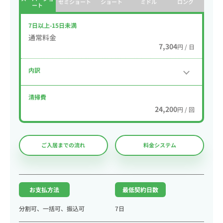
セミショート
ショート
ミドル
ロング
ート
7日以上-15日未満
通常料金
7,304
円 / 日
内訳
清掃費
24,200
円 / 回
ご入居までの流れ
料金システム
お支払方法
最低契約日数
分割可、一括可、振込可
7日