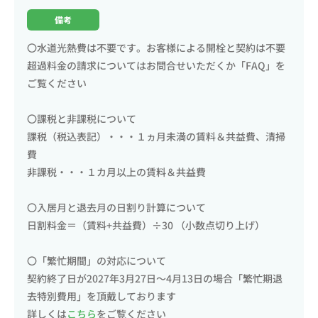
備考
〇水道光熱費は不要です。お客様による開栓と契約は不要
超過料金の請求についてはお問合せいただくか「FAQ」を
ご覧ください
〇課税と非課税について
課税（税込表記）・・・１ヵ月未満の賃料＆共益費、清掃
費
非課税・・・１カ月以上の賃料＆共益費
〇入居月と退去月の日割り計算について
日割料金＝（賃料+共益費）÷30 （小数点切り上げ）
〇「繁忙期間」の対応について
契約終了日が2027年3月27日～4月13日の場合「繁忙期退
去特別費用」を頂戴しております
詳しくは
こちら
をご覧ください