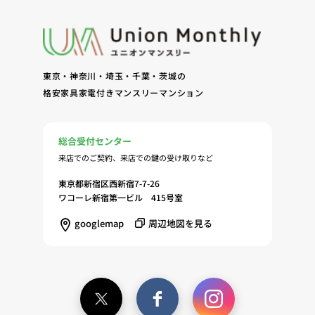
客様およびオーナー様の管理（8）サービスの保
守、管理（9）サービスの改善のためおよびサービ
スの企画、研究および開発のため（10）本ポリシー
への同意に基づき、当ウェブサイトの利用履歴に関
東京・神奈川・埼玉・千葉・茨城の
する情報等の個人情報について、調査・分析会社、
格安家具家電付きマンスリーマンション
アフィリエーター、SNS事業者、広告関係会社、広
告配信事業者、DMP事業者その他業務を提携する
事業者（以下「提携事業者等」といいます。）が既
総合受付センター
に保有する個人情報と当社から取得する個人情報を
来店でのご契約、来店での鍵の受け取りなど
突合して、お客様の当ウェブサイトの利用履歴等の
調査・分析、広告の効果測定およびその結果を利用
東京都新宿区西新宿7-7-26
し、興味関心・嗜好に応じたサービスに関する広告
ワコーレ新宿第一ビル 415号室
を配信する等のマーケティング活動を行うため
googlemap
周辺地図を見る
（11）本ポリシーへの同意に基づき、提携事業者等
が取得する個人情報の提供を受け、当社が既に有し
ている個人情報を突合して「4.利用目的について」
記載の目的で利用するため（12）本ポリシーへの同
意に基づき、提携事業者等が取得した個人関連情報
の提供を受け、当社が既に有している個人情報を突