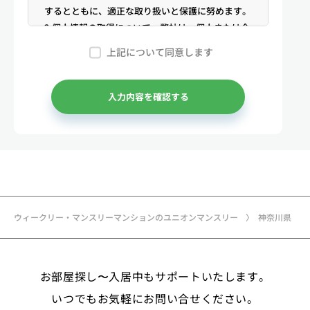
するとともに、適正な取り扱いと保護に努めます。
2.個人情報の取得について 弊社は、個人または企
業からの電話・メール等のお問合せや公開情報（登
上記について同意します
記簿謄本、電話帳、インターネット掲載情報等）な
どから適法かつ公正な手段により個人情報を取得い
たします。
入力内容を確認する
3.弊社が保有する個人情報 （1）マンスリー物件
の利用希望者様・契約者様・入居者様、同居人様
（以下総称して「お客様」といいます）の次に掲げ
る個人情報を取得します。①お客様の基本情報 氏
名、住所、郵便番号、性別、生年月日、電話番号、
メールアドレス、アカウントのIDおよびパスワー
ド、免許証・住民票など公的証明書に関する情報等
ウィークリー・マンスリーマンションのユニオンマンスリー
神奈川県
②お取引に関する情報 お取引内容に関する情報
等 ③決済に関する情報 クレジットカードに関す
る情報、決済およびその方法に関する情報等 ④サ
お部屋探し〜入居中もサポートいたします。
ービスのご利用に際して取得する情報 端末識別
子、広告識別子、IPアドレス、クッキーデータおよ
いつでもお気軽にお問い合せください。
びクッキー類似技術を利用した情報等の端末・ブラ