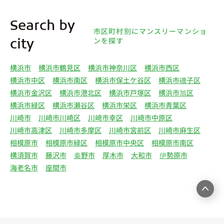
す。
4.利用目的について 弊社は、取得した個人情報を
Search by
下記（1）～（13）における利用目的のために利用
市区町村別にマンスリーマンショ
し、また、利用目的を達成するために必要な範囲で
ンを探す
city
個人情報を第三者へ提供いたします。（1）マンス
リー物件の紹介、利用契約に関する連絡、利用契約
横浜市
横浜市鶴見区
横浜市神奈川区
横浜市西区
の締結、履行。（2）弊社の他のマンスリー物件お
横浜市中区
横浜市南区
横浜市保土ケ谷区
横浜市磯子区
よびサービスの紹介ならびにお客様・オーナー様に
横浜市金沢区
横浜市港北区
横浜市戸塚区
横浜市旭区
とって有用と思われる弊社提携先の商品・サービス
横浜市緑区
横浜市瀬谷区
横浜市栄区
横浜市青葉区
等を紹介するためのダイレクトメール、住環境向上
川崎市
川崎市川崎区
川崎市幸区
川崎市中原区
のためのアンケート等の発送（3）賃貸事業におけ
川崎市高津区
川崎市多摩区
川崎市宮前区
川崎市麻生区
る情報・サービスを提供するための郵便物、電話、
相模原市
相模原市緑区
相模原市中央区
相模原市南区
電子メールまたは訪問等による営業活動（4）不動
横須賀市
藤沢市
秦野市
厚木市
大和市
伊勢原市
産物件の紹介・賃貸借契約・サブリース契約等の締
海老名市
座間市
結、履行および契約管理、契約後管理（5）弊社ホ
ームページ上にて実施するお客様・オーナー様向け
サービスの提供（6）お客様・オーナー様からのお
問合せに対する回答、連絡、確認（7）サービスへ
の登録およびサービス利用時の本人認証ならびにお