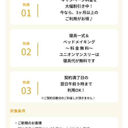
特典
大幅割引き中！
01
今なら、3ヶ月以上の
ご利用がお得♪
寝具一式＆
ベッドメイキング
特典
02
〜 料 金 無 料〜
ユニオンマンスリーは
寝具代が無料です
契約満了日の
特典
翌日午前９時まで
03
利用OK！
※ご契約日数分のご料金しか頂きません！
対象条件
・ご新規のお客様