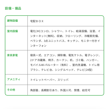
設備・備品
建物設備
宅配ＢＯＸ
室内設備
電化(IH)コンロ、シャワー、トイレ、給湯設備、浴室、イ
ンターネット(無料)、収納、フローリング、冷暖房完備、
ベランダ、3点ユニットバス、キッチン、モニター付きイ
ンターフォン
家具家電
寝具一式、エアコン、掃除機、電気ケトル、電子レンジ、
2ドア冷蔵庫、椅子、カーテン、机、ゴミ箱、ハンガー、
モバイルWi-Fiルーター（有料）、室内洗濯機、トイレ用
ブラシ、テレビ台、シングルベッド、テレビ(24型)
アメニティ
トイレットペーパー、スリッパ
その他
角部屋、長期割引あり、外国人可、禁煙、幼児可