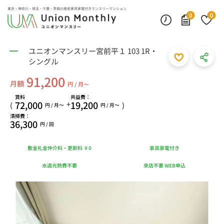
東京・神奈川・埼玉・千葉・茨城の
格安家具家電付きマンスリーマンション
0
0
ユニオンマンスリー宮前平１ 103 1R・
シングル
91,200
月額
円 / 月〜
賃料
共益費：
72,000
19,200
+
(
)
円 / 月〜
円 / 月〜
清掃費：
36,300
円 / 回
敷金礼金仲介料・更新料 ￥0
家具家電付き
水道光熱費不要
来店不要 WEB申込