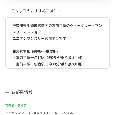
スタッフのおすすめコメント
神奈川県川崎市宮前区の宮前平駅のウィークリー・マン
スリーマンション
ユニオンマンスリー宮前平１です
■路線情報(最寄駅→主要駅)
・宮前平駅→渋谷駅（約25分/乗り換え1回）
・宮前平駅→新宿駅（約39分/乗り換え0回）
・宮前平駅→池袋駅（約44分/乗り換え1回）
■周辺情報
・セブン-イレブン 川崎小台２丁目店(約300m)
お部屋情報
・小台公園(約400m)
・東急ストア さぎ沼店(約800m)
物件名・タイプ
ユニオンマンスリー宮前平１ 103 1R・シングル