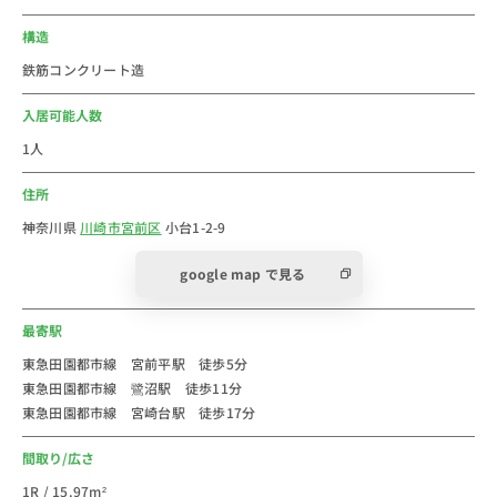
■おすすめコメント
神奈川県川崎市にあるウィークリー・マンスリーマンシ
構造
ョンです。
鉄筋コンクリート造
東急田園都市線が通っていて渋谷まで乗り換えなしで行
けて利便性の高いエリアです。
入居可能人数
駅周辺にはスーパーやドラッグストア、コンビニ、レス
1人
トランが揃い、メディカルモールなど医療施設も近くに
住所
あります。
駅前から徒歩圏にもカフェや飲食店が充実していて朝食
神奈川県
川崎市宮前区
小台1-2-9
やくつろぎタイムにぴったりな場所が豊富です。
google map で見る
法人のご利用は社宅・寮からの切替で経費削減が出来る
最寄駅
かもしれません。
新人研修や出張にもご利用しやすいエリアです。
東急田園都市線 宮前平駅 徒歩5分
東急田園都市線 鷺沼駅 徒歩11分
個人での初めての社会人の一人暮らしなどに、家具家電
東急田園都市線 宮崎台駅 徒歩17分
付き短期賃貸マンションの格安ウィークリー・マンスリ
ーマンションとしてご利用ください。
間取り/広さ
スタッフ一同皆様のご予約をお待ちしております。
1R / 15.97m²