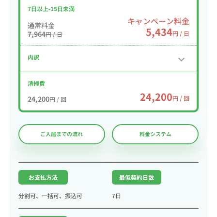
7日以上-15日未満
キャンペーン料金
通常料金
5,434
7,964
円 / 日
円 / 日
内訳
清掃費
24,200
24,200
円 / 回
円 / 回
ご入居までの流れ
料金システム
お支払方法
最低契約日数
分割可、一括可、振込可
7日