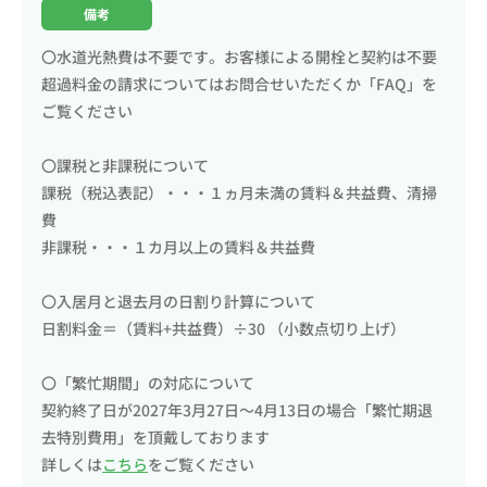
備考
〇水道光熱費は不要です。お客様による開栓と契約は不要
超過料金の請求についてはお問合せいただくか「FAQ」を
ご覧ください
〇課税と非課税について
課税（税込表記）・・・１ヵ月未満の賃料＆共益費、清掃
費
非課税・・・１カ月以上の賃料＆共益費
〇入居月と退去月の日割り計算について
日割料金＝（賃料+共益費）÷30 （小数点切り上げ）
〇「繁忙期間」の対応について
契約終了日が2027年3月27日～4月13日の場合「繁忙期退
去特別費用」を頂戴しております
詳しくは
こちら
をご覧ください