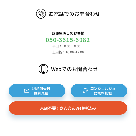
ウザ等に関する情報、閲覧した対象サイトのURLや
お電話でのお問合わせ
閲覧時刻、リファラー情報ならびにクッキーIDや広
告識別子等の各種識別子に紐づく検索履歴および購
買履歴等に関する情報等 ⑤その他の情報 当社に
お部屋探しのお客様
対するお問い合わせ・ご連絡等に関する情報等 ま
050-3615-6082
た、お客様の個人情報は、弊社のデータベースシス
平日：10:00~18:00
テムに登録されます。登録されるお客様の個人情報
土日祝：10:00~17:00
は利用申込書、ご利用約款、 請求書、領収書、見
積書等をもとに登録されます。 （2）弊社と賃貸
Webでのお問合わせ
借契約を締結している不動産所有者様および所有者
様から委託を受けた個人または企業、サブリース契
約等のお問合せをいただいた個人または企業、イン
24時間受付
コンシェルジュ
無料見積
に無料相談
ターネット上の不動産オーナーサイト等からの査定
依頼者、 公開情報などから取得した不動産所有者
来店不要！かんたんWeb申込み
様（以下総称して「オーナー様」といいます）の個
人情報を取得します。取得する個人情報は、上記
(1)①～⑤のとおりです。また、オーナー様の個人
情報は、弊社データベースシステムに登録されま