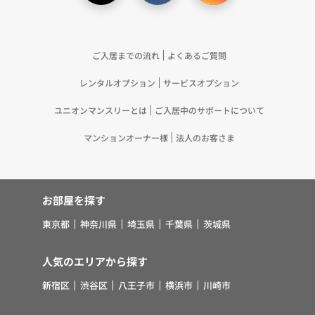
合して「4.利用目的について」記載の目的で利用す
るため（13）上記(1)～(12)に付随するアフターサ
ービス、マーケティング活動、お問い合わせ対応お
ご入居までの流れ
よくあるご質問
よびご連絡等の実施
レンタルオプション
サービスオプション
5.お客様・オーナー様の個人情報の第三者への提
供 （1）弊社は、次に掲げる場合を除き、弊社が
ユニオンマンスリーとは
ご入居中のサポートについて
取り扱う個人情報を、あらかじめお客様およびオー
ナー様の同意を得ないで、第三者に提供いたしませ
マンションオーナー様
法人のお客さま
ん。 ①法令に基づく場合 ②人の生命、身体また
は財産の保護のために必要がある場合であって、お
客様の同意を得ることが困難であるとき ③公衆衛
お部屋を探す
生の向上または児童の健全な育成の推進のために特
に必要がある場合であって、お客様の同意を得るこ
東京都
神奈川県
埼玉県
千葉県
茨城県
とが困難であるとき ④国の機関若しくは地方公共
団体またはその委託を受けた者が法令の定める事務
人気のエリアから探す
を遂行することに対して協力する必要がある場合で
新宿区
渋谷区
八王子市
横浜市
川崎市
あって、お客様の同意を得ることにより当該事務の
遂行に支障を及ぼすおそれがあるとき ⑤その他法