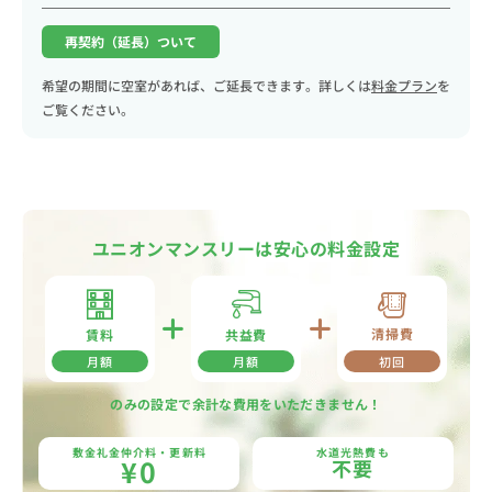
再契約（延長）ついて
希望の期間に空室があれば、ご延長できます。詳しくは
料金プラン
を
ご覧ください。
ユニオンマンスリーは安心の料金設定
清掃費
共益費
賃料
月額
月額
初回
のみの設定で余計な費用をいただきません！
敷金礼金仲介料・更新料
水道光熱費も
¥0
不要