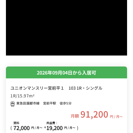
2026年09月04日から入居可
ユニオンマンスリー宮前平１ 103 1R・シングル
1R/15.97m²
東急田園都市線 宮前平駅 徒歩5分
91,200
月額
円 / 月〜
賃料
共益費：
72,000
19,200
+
(
)
円 / 月〜
円 / 月〜