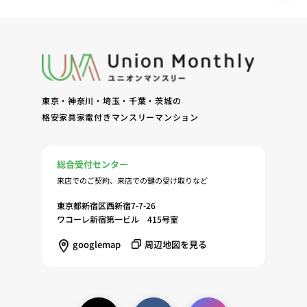
問合せに対する回答、連絡、確認（7）サービスへ
の登録およびサービス利用時の本人認証ならびにお
客様およびオーナー様の管理（8）サービスの保
守、管理（9）サービスの改善のためおよびサービ
スの企画、研究および開発のため（10）本ポリシー
への同意に基づき、当ウェブサイトの利用履歴に関
東京・神奈川・埼玉・千葉・茨城の
する情報等の個人情報について、調査・分析会社、
格安家具家電付きマンスリーマンション
アフィリエーター、SNS事業者、広告関係会社、広
告配信事業者、DMP事業者その他業務を提携する
事業者（以下「提携事業者等」といいます。）が既
総合受付センター
に保有する個人情報と当社から取得する個人情報を
来店でのご契約、来店での鍵の受け取りなど
突合して、お客様の当ウェブサイトの利用履歴等の
調査・分析、広告の効果測定およびその結果を利用
東京都新宿区西新宿7-7-26
し、興味関心・嗜好に応じたサービスに関する広告
ワコーレ新宿第一ビル 415号室
を配信する等のマーケティング活動を行うため
googlemap
周辺地図を見る
（11）本ポリシーへの同意に基づき、提携事業者等
が取得する個人情報の提供を受け、当社が既に有し
ている個人情報を突合して「4.利用目的について」
記載の目的で利用するため（12）本ポリシーへの同