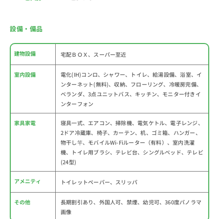
設備・備品
建物設備
宅配ＢＯＸ、スーパー至近
室内設備
電化(IH)コンロ、シャワー、トイレ、給湯設備、浴室、イ
ンターネット(無料)、収納、フローリング、冷暖房完備、
ベランダ、3点ユニットバス、キッチン、モニター付きイ
ンターフォン
家具家電
寝具一式、エアコン、掃除機、電気ケトル、電子レンジ、
2ドア冷蔵庫、椅子、カーテン、机、ゴミ箱、ハンガー、
物干し竿、モバイルWi-Fiルーター（有料）、室内洗濯
機、トイレ用ブラシ、テレビ台、シングルベッド、テレビ
(24型)
アメニティ
トイレットペーパー、スリッパ
その他
長期割引あり、外国人可、禁煙、幼児可、360度パノラマ
画像