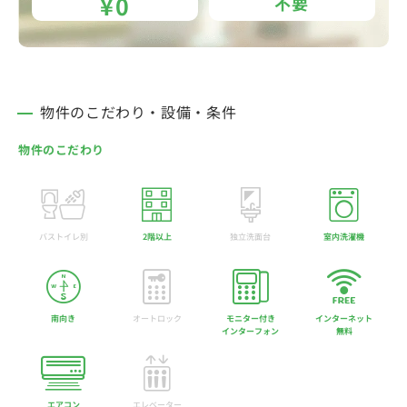
¥0
不要
物件のこだわり・設備・条件
物件のこだわり
バストイレ別
2階以上
独立洗面台
室内洗濯機
南向き
オートロック
モニター付き
インターネット
インターフォン
無料
エアコン
エレベーター