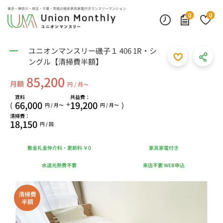
東京・神奈川・埼玉・千葉・茨城の
格安家具家電付きマンスリーマンション
0
0
ユニオンマンスリー磯子１ 406 1R・シ
ングル【清掃費半額】
85,200
月額
円 / 月〜
賃料
共益費：
66,000
19,200
+
(
)
円 / 月〜
円 / 月〜
清掃費：
18,150
円 / 回
敷金礼金仲介料・更新料 ￥0
家具家電付き
水道光熱費不要
来店不要 WEB申込
清掃費
半額