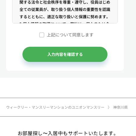
関する法令と社会秩序を尊重・遵守し、役員はじめ
全ての従業員が、取り扱う個人情報の重要性を認識
するとともに、適正な取り扱いと保護に努めます。
2.個人情報の取得について 弊社は、個人または企
業からの電話・メール等のお問合せや公開情報（登
上記について同意します
記簿謄本、電話帳、インターネット掲載情報等）な
どから適法かつ公正な手段により個人情報を取得い
たします。
入力内容を確認する
3.弊社が保有する個人情報 （1）マンスリー物件
の利用希望者様・契約者様・入居者様、同居人様
（以下総称して「お客様」といいます）の次に掲げ
る個人情報を取得します。①お客様の基本情報 氏
名、住所、郵便番号、性別、生年月日、電話番号、
メールアドレス、アカウントのIDおよびパスワー
ド、免許証・住民票など公的証明書に関する情報等
ウィークリー・マンスリーマンションのユニオンマンスリー
神奈川県
②お取引に関する情報 お取引内容に関する情報
等 ③決済に関する情報 クレジットカードに関す
る情報、決済およびその方法に関する情報等 ④サ
お部屋探し〜入居中もサポートいたします。
ービスのご利用に際して取得する情報 端末識別