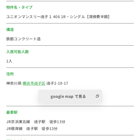
・ローソン(約400m)
物件名・タイプ
・ニトリ(約900m)
ユニオンマンスリー磯子１ 406 1R・シングル【清掃費半額】
■おすすめコメント
構造
神奈川県の横浜市にあるウィークリー・マンスリーマン
鉄筋コンクリート造
ションです。
駅周辺が整備されていて比較的キレイな街並みが続く磯
入居可能人数
子区！
1人
横浜の中心地にも近く、観光エリアに行きやすい場所で
住所
もあります。
コンビニが複数点在していて買い物しやすく、新杉田公
神奈川県
横浜市磯子区
磯子2-19-17
園などの広い公園もたくさんあります。
google map で見る
法人のご利用は社宅・寮からの切替で経費削減が出来る
最寄駅
かもしれません。
新人研修や出張にもご利用しやすいエリアです。
JR京浜東北線 磯子駅 徒歩13分
JR根岸線 磯子駅 徒歩13分
個人での初めての社会人の一人暮らしなどに、家具家電
付き短期賃貸マンションの格安ウィークリー・マンスリ