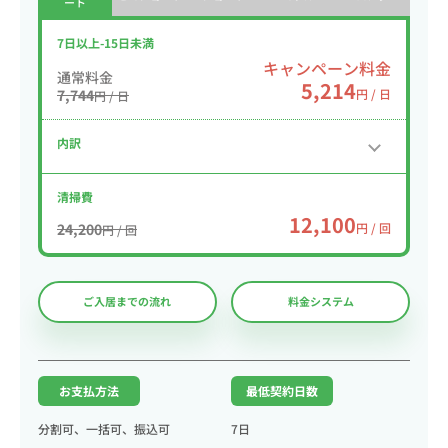
ート
7日以上-15日未満
キャンペーン料金
通常料金
5,214
7,744
円 / 日
円 / 日
内訳
清掃費
12,100
24,200
円 / 回
円 / 回
ご入居までの流れ
料金システム
お支払方法
最低契約日数
分割可、一括可、振込可
7日