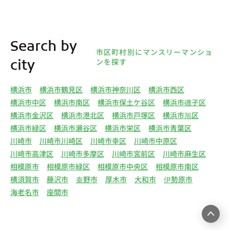
情報は、弊社データベースシステムに登録されま
す。
4.利用目的について 弊社は、取得した個人情報を
Search by
下記（1）～（13）における利用目的のために利用
市区町村別にマンスリーマンショ
し、また、利用目的を達成するために必要な範囲で
ンを探す
city
個人情報を第三者へ提供いたします。（1）マンス
リー物件の紹介、利用契約に関する連絡、利用契約
横浜市
横浜市鶴見区
横浜市神奈川区
横浜市西区
の締結、履行。（2）弊社の他のマンスリー物件お
横浜市中区
横浜市南区
横浜市保土ケ谷区
横浜市磯子区
よびサービスの紹介ならびにお客様・オーナー様に
横浜市金沢区
横浜市港北区
横浜市戸塚区
横浜市旭区
とって有用と思われる弊社提携先の商品・サービス
横浜市緑区
横浜市瀬谷区
横浜市栄区
横浜市青葉区
等を紹介するためのダイレクトメール、住環境向上
川崎市
川崎市川崎区
川崎市幸区
川崎市中原区
のためのアンケート等の発送（3）賃貸事業におけ
川崎市高津区
川崎市多摩区
川崎市宮前区
川崎市麻生区
る情報・サービスを提供するための郵便物、電話、
相模原市
相模原市緑区
相模原市中央区
相模原市南区
電子メールまたは訪問等による営業活動（4）不動
横須賀市
藤沢市
秦野市
厚木市
大和市
伊勢原市
産物件の紹介・賃貸借契約・サブリース契約等の締
海老名市
座間市
結、履行および契約管理、契約後管理（5）弊社ホ
ームページ上にて実施するお客様・オーナー様向け
サービスの提供（6）お客様・オーナー様からのお