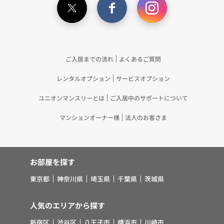
意に基づき、提携事業者等が取得した個人関連情報
の提供を受け、当社が既に有している個人情報を突
合して「4.利用目的について」記載の目的で利用す
るため（13）上記(1)～(12)に付随するアフターサ
ービス、マーケティング活動、お問い合わせ対応お
ご入居までの流れ
よくあるご質問
よびご連絡等の実施
レンタルオプション
サービスオプション
5.お客様・オーナー様の個人情報の第三者への提
供 （1）弊社は、次に掲げる場合を除き、弊社が
ユニオンマンスリーとは
ご入居中のサポートについて
取り扱う個人情報を、あらかじめお客様およびオー
ナー様の同意を得ないで、第三者に提供いたしませ
マンションオーナー様
法人のお客さま
ん。 ①法令に基づく場合 ②人の生命、身体また
は財産の保護のために必要がある場合であって、お
客様の同意を得ることが困難であるとき ③公衆衛
お部屋を探す
生の向上または児童の健全な育成の推進のために特
に必要がある場合であって、お客様の同意を得るこ
東京都
神奈川県
埼玉県
千葉県
茨城県
とが困難であるとき ④国の機関若しくは地方公共
団体またはその委託を受けた者が法令の定める事務
人気のエリアから探す
を遂行することに対して協力する必要がある場合で
新宿区
渋谷区
八王子市
横浜市
川崎市
あって、お客様の同意を得ることにより当該事務の