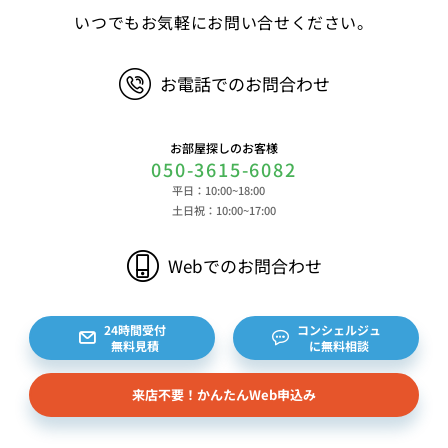
子、広告識別子、IPアドレス、クッキーデータおよ
いつでもお気軽にお問い合せください。
びクッキー類似技術を利用した情報等の端末・ブラ
ウザ等に関する情報、閲覧した対象サイトのURLや
お電話でのお問合わせ
閲覧時刻、リファラー情報ならびにクッキーIDや広
告識別子等の各種識別子に紐づく検索履歴および購
買履歴等に関する情報等 ⑤その他の情報 当社に
お部屋探しのお客様
対するお問い合わせ・ご連絡等に関する情報等 ま
050-3615-6082
た、お客様の個人情報は、弊社のデータベースシス
平日：10:00~18:00
テムに登録されます。登録されるお客様の個人情報
土日祝：10:00~17:00
は利用申込書、ご利用約款、 請求書、領収書、見
積書等をもとに登録されます。 （2）弊社と賃貸
Webでのお問合わせ
借契約を締結している不動産所有者様および所有者
様から委託を受けた個人または企業、サブリース契
約等のお問合せをいただいた個人または企業、イン
24時間受付
コンシェルジュ
無料見積
に無料相談
ターネット上の不動産オーナーサイト等からの査定
依頼者、 公開情報などから取得した不動産所有者
来店不要！かんたんWeb申込み
様（以下総称して「オーナー様」といいます）の個
人情報を取得します。取得する個人情報は、上記
(1)①～⑤のとおりです。また、オーナー様の個人