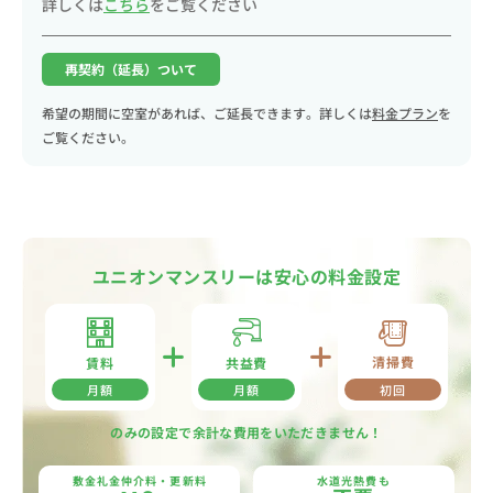
詳しくは
こちら
をご覧ください
再契約（延長）ついて
希望の期間に空室があれば、ご延長できます。詳しくは
料金プラン
を
ご覧ください。
ユニオンマンスリーは安心の料金設定
清掃費
共益費
賃料
月額
月額
初回
のみの設定で余計な費用をいただきません！
敷金礼金仲介料・更新料
水道光熱費も