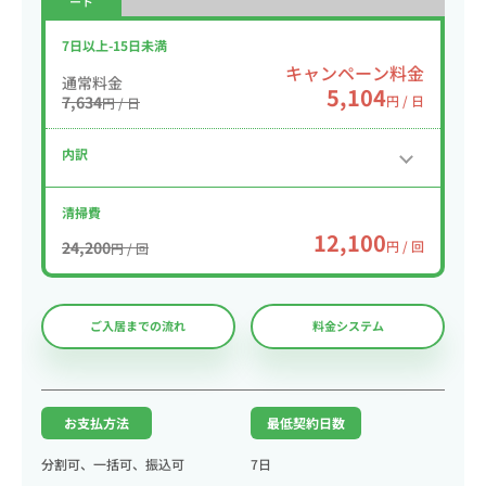
ート
7日以上-15日未満
キャンペーン料金
通常料金
5,104
7,634
円 / 日
円 / 日
内訳
清掃費
12,100
24,200
円 / 回
円 / 回
ご入居までの流れ
料金システム
お支払方法
最低契約日数
分割可、一括可、振込可
7日