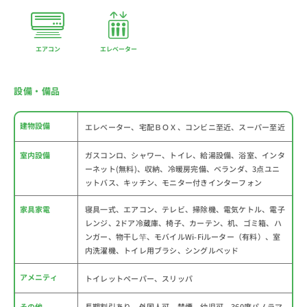
エアコン
エレベーター
設備・備品
建物設備
エレベーター、宅配ＢＯＸ、コンビニ至近、スーパー至近
室内設備
ガスコンロ、シャワー、トイレ、給湯設備、浴室、インタ
ーネット(無料)、収納、冷暖房完備、ベランダ、3点ユニ
ットバス、キッチン、モニター付きインターフォン
家具家電
寝具一式、エアコン、テレビ、掃除機、電気ケトル、電子
レンジ、2ドア冷蔵庫、椅子、カーテン、机、ゴミ箱、ハ
ンガー、物干し竿、モバイルWi-Fiルーター（有料）、室
内洗濯機、トイレ用ブラシ、シングルベッド
アメニティ
トイレットペーパー、スリッパ
その他
長期割引あり、外国人可、禁煙、幼児可、360度パノラマ