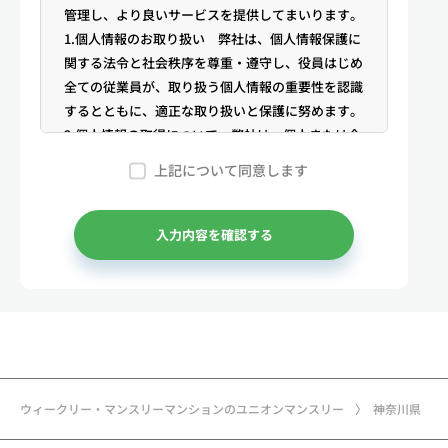
管理し、より良いサービスを提供してまいります。
1.個人情報のお取り扱い 弊社は、個人情報保護に
関する法令と社会秩序を尊重・遵守し、役員はじめ
全ての従業員が、取り扱う個人情報の重要性を認識
するとともに、適正な取り扱いと保護に努めます。
2.個人情報の取得について 弊社は、個人または企
業からの電話・メール等のお問合せや公開情報（登
上記について同意します
記簿謄本、電話帳、インターネット掲載情報等）な
どから適法かつ公正な手段により個人情報を取得い
たします。
入力内容を確認する
3.弊社が保有する個人情報 （1）マンスリー物件
の利用希望者様・契約者様・入居者様、同居人様
（以下総称して「お客様」といいます）の次に掲げ
る個人情報を取得します。①お客様の基本情報 氏
名、住所、郵便番号、性別、生年月日、電話番号、
メールアドレス、アカウントのIDおよびパスワー
ド、免許証・住民票など公的証明書に関する情報等
ウィークリー・マンスリーマンションのユニオンマンスリー
神奈川県
②お取引に関する情報 お取引内容に関する情報
等 ③決済に関する情報 クレジットカードに関す