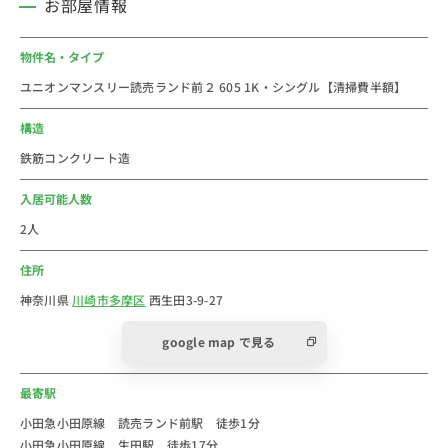
お部屋情報
・ドラッグストア(約63m)
・セブンイレブン(約210ｍ)
物件名・タイプ
ユニオンマンスリー読売ランド前２ 605 1K・シングル【清掃費半額】
■おすすめコメント
川崎市(Kawasaki City)多摩区は、川崎市を構成する7行
構造
政区のうちの一つで、川崎市の最北端に位置していま
鉄筋コンクリート造
す。2024年の川崎市の人口は約155万人。日本屈指の都
市です。人口は増え続けています。
入居可能人数
小田急小田原線の駅で、主な駅へのアクセスは新宿駅ま
2人
で約25分、川崎駅まで約40分で行くことができます。
住所
駅前のバスターミナルからは新百合ヶ丘駅や京王よみう
りランド駅、よみうりランドなどへ向かう小田急バスも
神奈川県
川崎市多摩区
西生田3-9-27
出ています。
google map で見る
駅周辺にはよみうりランド駅前通りという昔ながらの商
店街があります。駅近隣のスーパーは、Odakyu OX 読
最寄駅
売ランド店、コレコVer.があります。コンビニは、ファ
ミリーマート 衣屋読売ランド駅前店、ドラッグストア
小田急小田原線 読売ランド前駅 徒歩1分
小田急小田原線 生田駅 徒歩17分
は灰吹屋読売ランド店があります。飲食店は、IRORI 〜