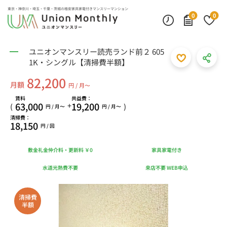
東京・神奈川・埼玉・千葉・茨城の
格安家具家電付きマンスリーマンション
0
0
ユニオンマンスリー読売ランド前２ 605
1K・シングル【清掃費半額】
82,200
月額
円 / 月〜
賃料
共益費：
63,000
19,200
+
(
)
円 / 月〜
円 / 月〜
清掃費：
18,150
円 / 回
敷金礼金仲介料・更新料 ￥0
家具家電付き
水道光熱費不要
来店不要 WEB申込
清掃費
半額