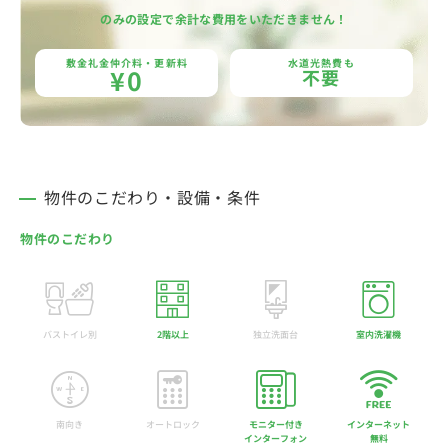
のみの設定で余計な費用をいただきません！
敷金礼金仲介料・更新料
水道光熱費も
¥0
不要
物件のこだわり・設備・条件
物件のこだわり
バストイレ別
2階以上
独立洗面台
室内洗濯機
南向き
オートロック
モニター付き
インターネット
インターフォン
無料