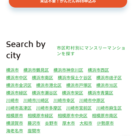
来店不要！かんたんWeb申込み
様（以下総称して「オーナー様」といいます）の個
人情報を取得します。取得する個人情報は、上記
(1)①～⑤のとおりです。また、オーナー様の個人
情報は、弊社データベースシステムに登録されま
す。
4.利用目的について 弊社は、取得した個人情報を
Search by
下記（1）～（13）における利用目的のために利用
市区町村別にマンスリーマンショ
し、また、利用目的を達成するために必要な範囲で
ンを探す
city
個人情報を第三者へ提供いたします。（1）マンス
リー物件の紹介、利用契約に関する連絡、利用契約
横浜市
横浜市鶴見区
横浜市神奈川区
横浜市西区
の締結、履行。（2）弊社の他のマンスリー物件お
横浜市中区
横浜市南区
横浜市保土ケ谷区
横浜市磯子区
よびサービスの紹介ならびにお客様・オーナー様に
横浜市金沢区
横浜市港北区
横浜市戸塚区
横浜市旭区
とって有用と思われる弊社提携先の商品・サービス
横浜市緑区
横浜市瀬谷区
横浜市栄区
横浜市青葉区
等を紹介するためのダイレクトメール、住環境向上
川崎市
川崎市川崎区
川崎市幸区
川崎市中原区
のためのアンケート等の発送（3）賃貸事業におけ
川崎市高津区
川崎市多摩区
川崎市宮前区
川崎市麻生区
る情報・サービスを提供するための郵便物、電話、
相模原市
相模原市緑区
相模原市中央区
相模原市南区
電子メールまたは訪問等による営業活動（4）不動
横須賀市
藤沢市
秦野市
厚木市
大和市
伊勢原市
産物件の紹介・賃貸借契約・サブリース契約等の締
海老名市
座間市
結、履行および契約管理、契約後管理（5）弊社ホ