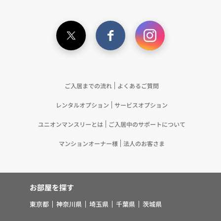
ている個人情報を突合して「4.利用目的について」
記載の目的で利用するため（12）本ポリシーへの同
意に基づき、提携事業者等が取得した個人関連情報
の提供を受け、当社が既に有している個人情報を突
合して「4.利用目的について」記載の目的で利用す
るため（13）上記(1)～(12)に付随するアフターサ
ービス、マーケティング活動、お問い合わせ対応お
ご入居までの流れ
よくあるご質問
よびご連絡等の実施
レンタルオプション
サービスオプション
5.お客様・オーナー様の個人情報の第三者への提
供 （1）弊社は、次に掲げる場合を除き、弊社が
ユニオンマンスリーとは
ご入居中のサポートについて
取り扱う個人情報を、あらかじめお客様およびオー
ナー様の同意を得ないで、第三者に提供いたしませ
マンションオーナー様
法人のお客さま
ん。 ①法令に基づく場合 ②人の生命、身体また
は財産の保護のために必要がある場合であって、お
客様の同意を得ることが困難であるとき ③公衆衛
お部屋を探す
生の向上または児童の健全な育成の推進のために特
に必要がある場合であって、お客様の同意を得るこ
東京都
神奈川県
埼玉県
千葉県
茨城県
とが困難であるとき ④国の機関若しくは地方公共