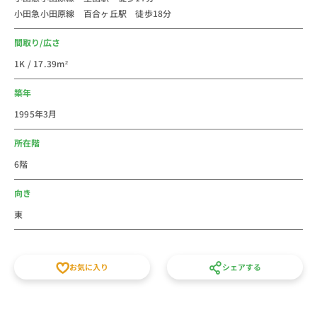
小田急小田原線 百合ヶ丘駅 徒歩18分
炭火焼きと自然派ワイン〜、トラットリア ソル レヴァ
ンテ、カフェ ド シュロ、ゆい～と、日高屋 読売ランド
間取り/広さ
前駅南口店、マクドナルド 小田急読売ランド駅前店な
1K / 17.39m²
どがあり多くのお店でにぎわっています。
周辺の大学は日本女子大学 西生田キャンパス、隣の生
築年
田駅には明治大学 生田キャンパス、専修大学 生田キャ
1995年3月
ンパスがあり、多くの学生が住む街でもあります
法人のご利用は社宅・寮からの切替で経費削減が出来る
所在階
かもしれません。新人研修や出張にもご利用しやすいエ
6階
リアです。個人での初めての社会人の一人暮らしのお部
屋などに、家具家電付き短期賃貸マンションの格安ウィ
向き
ークリー・マンスリーマンション物件としてご利用くだ
東
さい。徒歩15分以内、月額家賃、間取りなど条件で他の
賃貸住宅とも比べてください。敷金・礼金・仲介手数料
の初期費用不要、水道光熱費不要の家具家電付き短期賃
お気に入り
シェアする
貸マンションです。スタッフ一同皆様のご予約をお待ち
しております。