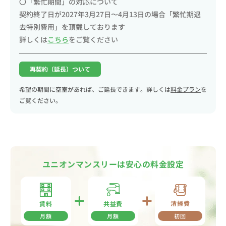
〇「繁忙期間」の対応について
契約終了日が2027年3月27日〜4月13日の場合「繁忙期退
去特別費用」を頂戴しております
詳しくは
こちら
をご覧ください
再契約（延長）ついて
希望の期間に空室があれば、ご延長できます。詳しくは
料金プラン
を
ご覧ください。
ユニオンマンスリーは安心の料金設定
清掃費
共益費
賃料
月額
月額
初回