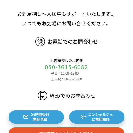
る情報、決済およびその方法に関する情報等 ④サ
お部屋探し〜入居中もサポートいたします。
ービスのご利用に際して取得する情報 端末識別
子、広告識別子、IPアドレス、クッキーデータおよ
いつでもお気軽にお問い合せください。
びクッキー類似技術を利用した情報等の端末・ブラ
ウザ等に関する情報、閲覧した対象サイトのURLや
お電話でのお問合わせ
閲覧時刻、リファラー情報ならびにクッキーIDや広
告識別子等の各種識別子に紐づく検索履歴および購
買履歴等に関する情報等 ⑤その他の情報 当社に
お部屋探しのお客様
対するお問い合わせ・ご連絡等に関する情報等 ま
050-3615-6082
た、お客様の個人情報は、弊社のデータベースシス
平日：10:00~18:00
テムに登録されます。登録されるお客様の個人情報
土日祝：10:00~17:00
は利用申込書、ご利用約款、 請求書、領収書、見
積書等をもとに登録されます。 （2）弊社と賃貸
Webでのお問合わせ
借契約を締結している不動産所有者様および所有者
様から委託を受けた個人または企業、サブリース契
約等のお問合せをいただいた個人または企業、イン
24時間受付
コンシェルジュ
無料見積
に無料相談
ターネット上の不動産オーナーサイト等からの査定
依頼者、 公開情報などから取得した不動産所有者