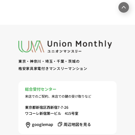
ームページ上にて実施するお客様・オーナー様向け
サービスの提供（6）お客様・オーナー様からのお
問合せに対する回答、連絡、確認（7）サービスへ
の登録およびサービス利用時の本人認証ならびにお
客様およびオーナー様の管理（8）サービスの保
守、管理（9）サービスの改善のためおよびサービ
スの企画、研究および開発のため（10）本ポリシー
への同意に基づき、当ウェブサイトの利用履歴に関
東京・神奈川・埼玉・千葉・茨城の
する情報等の個人情報について、調査・分析会社、
格安家具家電付きマンスリーマンション
アフィリエーター、SNS事業者、広告関係会社、広
告配信事業者、DMP事業者その他業務を提携する
事業者（以下「提携事業者等」といいます。）が既
総合受付センター
に保有する個人情報と当社から取得する個人情報を
来店でのご契約、来店での鍵の受け取りなど
突合して、お客様の当ウェブサイトの利用履歴等の
調査・分析、広告の効果測定およびその結果を利用
東京都新宿区西新宿7-7-26
し、興味関心・嗜好に応じたサービスに関する広告
ワコーレ新宿第一ビル 415号室
を配信する等のマーケティング活動を行うため
googlemap
周辺地図を見る
（11）本ポリシーへの同意に基づき、提携事業者等
が取得する個人情報の提供を受け、当社が既に有し