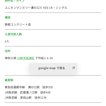
物件名・タイプ
ユニオンマンスリー溝の口５ 403 1K・シングル
＜おススメコメント＞
高津区（たかつく）は、川崎市を構成する7行政区のう
構造
ちの一つで、川崎市のほぼ中部に位置しています。
鉄筋コンクリート造
2024年の川崎市(Kawasaki City)の人口は約155万
人。日本屈指の都市です。2024年の高津区の人口は約
入居可能人数
23万人です。
2人
住所
東急田園都市線・大井町線の駅で、主な駅へのアクセス
は、武蔵小杉駅まで約8分、川崎駅まで約19分、二子玉
神奈川県
川崎市高津区
下作延1-3-16
川駅まで約3分、渋谷駅まで約24分で行くことができま
google map で見る
す。JR南武線・武蔵溝ノ口駅と隣接しており、乗り換
えにも便利です。
最寄駅
駅周辺にはノクティ プラザ 1、ノクティ プラザ 2、マル
イファミリー溝口、ドン・キホーテ 溝ノ口駅前店など
東急田園都市線 溝の口駅 徒歩5分
JR南武線 武蔵溝ノ口駅 徒歩6分
の商業施設があり、一人暮らしのお買い物には困りませ
JR南武線 津田山駅 徒歩12分
ん。飲食店は、しぶそば 溝の口店、Italian Kitchen
VANSAN 溝の口店、うどん路じ、初代・溝の口店、カレ