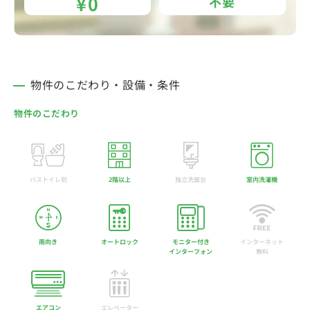
¥0
不要
物件のこだわり・設備・条件
物件のこだわり
バストイレ別
2階以上
独立洗面台
室内洗濯機
南向き
オートロック
モニター付き
インターネット
インターフォン
無料
エアコン
エレベーター