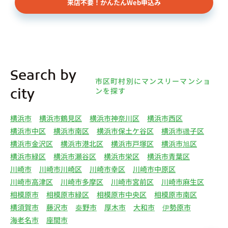
来店不要！かんたんWeb申込み
様（以下総称して「オーナー様」といいます）の個
人情報を取得します。取得する個人情報は、上記
(1)①～⑤のとおりです。また、オーナー様の個人
情報は、弊社データベースシステムに登録されま
す。
4.利用目的について 弊社は、取得した個人情報を
Search by
下記（1）～（13）における利用目的のために利用
市区町村別にマンスリーマンショ
し、また、利用目的を達成するために必要な範囲で
ンを探す
city
個人情報を第三者へ提供いたします。（1）マンス
リー物件の紹介、利用契約に関する連絡、利用契約
横浜市
横浜市鶴見区
横浜市神奈川区
横浜市西区
の締結、履行。（2）弊社の他のマンスリー物件お
横浜市中区
横浜市南区
横浜市保土ケ谷区
横浜市磯子区
よびサービスの紹介ならびにお客様・オーナー様に
横浜市金沢区
横浜市港北区
横浜市戸塚区
横浜市旭区
とって有用と思われる弊社提携先の商品・サービス
横浜市緑区
横浜市瀬谷区
横浜市栄区
横浜市青葉区
等を紹介するためのダイレクトメール、住環境向上
川崎市
川崎市川崎区
川崎市幸区
川崎市中原区
のためのアンケート等の発送（3）賃貸事業におけ
川崎市高津区
川崎市多摩区
川崎市宮前区
川崎市麻生区
る情報・サービスを提供するための郵便物、電話、
相模原市
相模原市緑区
相模原市中央区
相模原市南区
電子メールまたは訪問等による営業活動（4）不動
横須賀市
藤沢市
秦野市
厚木市
大和市
伊勢原市
産物件の紹介・賃貸借契約・サブリース契約等の締
海老名市
座間市
結、履行および契約管理、契約後管理（5）弊社ホ