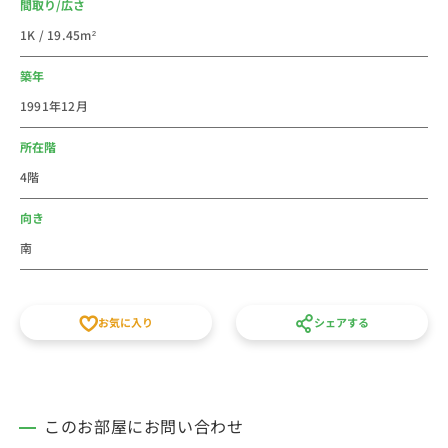
間取り/広さ
ーハウスデリーなど様々なお店がありとても楽しいエリ
1K / 19.45m²
アです。
「洗足学園」といった教育機関や「高津区役所」も位置
築年
しています。
1991年12月
お休みの日は、二子玉川駅に行って、玉川高島屋Ｓ･
Ｃ、二子玉川ライズ、109シネマズ二子玉川でショッピ
所在階
ングなども出来るので立地として非常に人気のある街の
4階
一つです。多摩川を渡るので家賃を抑えめに出来るのも
いいところでもあります。
向き
南
法人のご利用は社宅・寮からの切替で経費削減が出来る
かもしれません。新人研修や出張にもご利用しやすいエ
リアです。
お気に入り
シェアする
個人での初めての社会人の一人暮らしなどに、家具家電
付き短期賃貸マンションの格安ウィークリー・マンスリ
ーマンションとしてご利用ください。徒歩15分以内、月
額家賃、間取りなど条件で他の賃貸住宅とも比べてくだ
このお部屋にお問い合わせ
さい。敷金・礼金・仲介手数料の初期費用不要、水道光