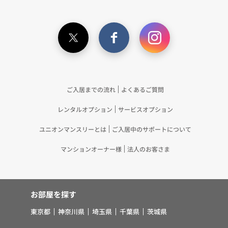
が取得する個人情報の提供を受け、当社が既に有し
ている個人情報を突合して「4.利用目的について」
記載の目的で利用するため（12）本ポリシーへの同
意に基づき、提携事業者等が取得した個人関連情報
の提供を受け、当社が既に有している個人情報を突
合して「4.利用目的について」記載の目的で利用す
るため（13）上記(1)～(12)に付随するアフターサ
ービス、マーケティング活動、お問い合わせ対応お
ご入居までの流れ
よくあるご質問
よびご連絡等の実施
レンタルオプション
サービスオプション
5.お客様・オーナー様の個人情報の第三者への提
供 （1）弊社は、次に掲げる場合を除き、弊社が
ユニオンマンスリーとは
ご入居中のサポートについて
取り扱う個人情報を、あらかじめお客様およびオー
ナー様の同意を得ないで、第三者に提供いたしませ
マンションオーナー様
法人のお客さま
ん。 ①法令に基づく場合 ②人の生命、身体また
は財産の保護のために必要がある場合であって、お
客様の同意を得ることが困難であるとき ③公衆衛
お部屋を探す
生の向上または児童の健全な育成の推進のために特
に必要がある場合であって、お客様の同意を得るこ
東京都
神奈川県
埼玉県
千葉県
茨城県
とが困難であるとき ④国の機関若しくは地方公共