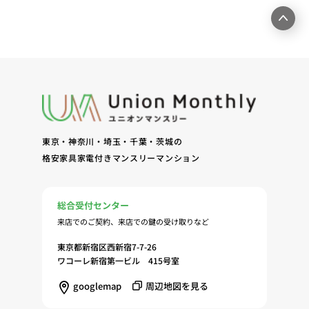
ームページ上にて実施するお客様・オーナー様向け
サービスの提供（6）お客様・オーナー様からのお
問合せに対する回答、連絡、確認（7）サービスへ
の登録およびサービス利用時の本人認証ならびにお
客様およびオーナー様の管理（8）サービスの保
守、管理（9）サービスの改善のためおよびサービ
スの企画、研究および開発のため（10）本ポリシー
への同意に基づき、当ウェブサイトの利用履歴に関
東京・神奈川・埼玉・千葉・茨城の
する情報等の個人情報について、調査・分析会社、
格安家具家電付きマンスリーマンション
アフィリエーター、SNS事業者、広告関係会社、広
告配信事業者、DMP事業者その他業務を提携する
事業者（以下「提携事業者等」といいます。）が既
総合受付センター
に保有する個人情報と当社から取得する個人情報を
来店でのご契約、来店での鍵の受け取りなど
突合して、お客様の当ウェブサイトの利用履歴等の
調査・分析、広告の効果測定およびその結果を利用
東京都新宿区西新宿7-7-26
し、興味関心・嗜好に応じたサービスに関する広告
ワコーレ新宿第一ビル 415号室
を配信する等のマーケティング活動を行うため
googlemap
周辺地図を見る
（11）本ポリシーへの同意に基づき、提携事業者等