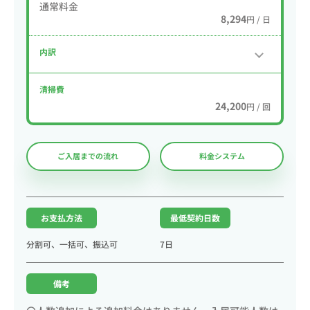
通常料金
8,294
円 / 日
内訳
清掃費
24,200
円 / 回
ご入居までの流れ
料金システム
お支払方法
最低契約日数
分割可、一括可、振込可
7日
備考