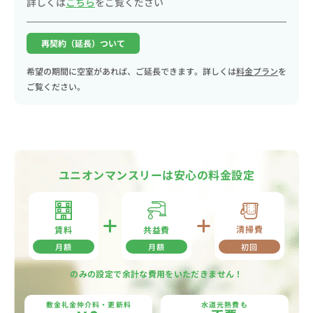
詳しくは
こちら
をご覧ください
再契約（延長）ついて
希望の期間に空室があれば、ご延長できます。詳しくは
料金プラン
を
ご覧ください。
ユニオンマンスリーは安心の料金設定
清掃費
共益費
賃料
月額
月額
初回
のみの設定で余計な費用をいただきません！
敷金礼金仲介料・更新料
水道光熱費も