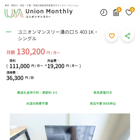
東京・神奈川・埼玉・千葉・茨城の
格安家具家電付きマンスリーマンション
0
0
ユニオンマンスリー溝の口５ 403 1K・
シングル
130,200
月額
円 / 月〜
賃料
共益費：
111,000
19,200
+
(
)
円 / 月〜
円 / 月〜
清掃費：
36,300
円 / 回
敷金礼金仲介料・更新料 ￥0
家具家電付き
水道光熱費不要
来店不要 WEB申込