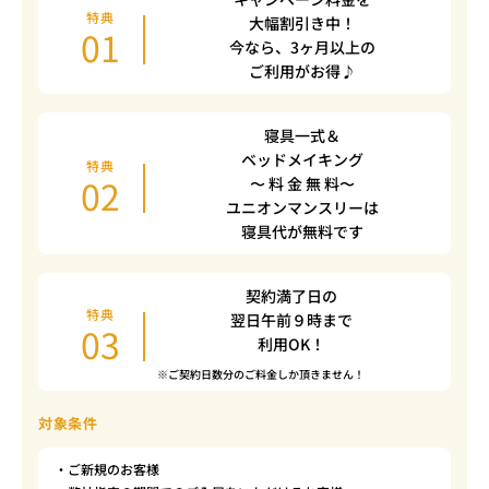
特典
大幅割引き中！
01
今なら、3ヶ月以上の
ご利用がお得♪
寝具一式＆
ベッドメイキング
特典
02
〜 料 金 無 料〜
ユニオンマンスリーは
寝具代が無料です
契約満了日の
特典
翌日午前９時まで
03
利用OK！
※ご契約日数分のご料金しか頂きません！
対象条件
・ご新規のお客様