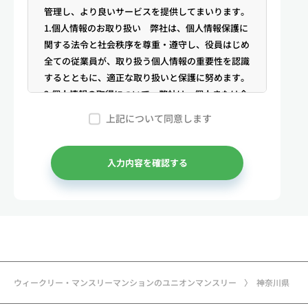
管理し、より良いサービスを提供してまいります。
1.個人情報のお取り扱い 弊社は、個人情報保護に
関する法令と社会秩序を尊重・遵守し、役員はじめ
全ての従業員が、取り扱う個人情報の重要性を認識
するとともに、適正な取り扱いと保護に努めます。
2.個人情報の取得について 弊社は、個人または企
業からの電話・メール等のお問合せや公開情報（登
上記について同意します
記簿謄本、電話帳、インターネット掲載情報等）な
どから適法かつ公正な手段により個人情報を取得い
たします。
入力内容を確認する
3.弊社が保有する個人情報 （1）マンスリー物件
の利用希望者様・契約者様・入居者様、同居人様
（以下総称して「お客様」といいます）の次に掲げ
る個人情報を取得します。①お客様の基本情報 氏
名、住所、郵便番号、性別、生年月日、電話番号、
メールアドレス、アカウントのIDおよびパスワー
ド、免許証・住民票など公的証明書に関する情報等
ウィークリー・マンスリーマンションのユニオンマンスリー
神奈川県
②お取引に関する情報 お取引内容に関する情報