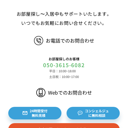
等 ③決済に関する情報 クレジットカードに関す
る情報、決済およびその方法に関する情報等 ④サ
お部屋探し〜入居中もサポートいたします。
ービスのご利用に際して取得する情報 端末識別
子、広告識別子、IPアドレス、クッキーデータおよ
いつでもお気軽にお問い合せください。
びクッキー類似技術を利用した情報等の端末・ブラ
ウザ等に関する情報、閲覧した対象サイトのURLや
お電話でのお問合わせ
閲覧時刻、リファラー情報ならびにクッキーIDや広
告識別子等の各種識別子に紐づく検索履歴および購
買履歴等に関する情報等 ⑤その他の情報 当社に
お部屋探しのお客様
対するお問い合わせ・ご連絡等に関する情報等 ま
050-3615-6082
た、お客様の個人情報は、弊社のデータベースシス
平日：10:00~18:00
テムに登録されます。登録されるお客様の個人情報
土日祝：10:00~17:00
は利用申込書、ご利用約款、 請求書、領収書、見
積書等をもとに登録されます。 （2）弊社と賃貸
Webでのお問合わせ
借契約を締結している不動産所有者様および所有者
様から委託を受けた個人または企業、サブリース契
約等のお問合せをいただいた個人または企業、イン
24時間受付
コンシェルジュ
無料見積
に無料相談
ターネット上の不動産オーナーサイト等からの査定
依頼者、 公開情報などから取得した不動産所有者