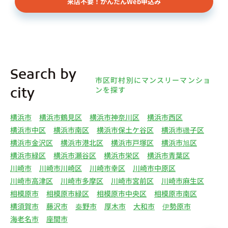
来店不要！かんたんWeb申込み
様（以下総称して「オーナー様」といいます）の個
人情報を取得します。取得する個人情報は、上記
(1)①～⑤のとおりです。また、オーナー様の個人
情報は、弊社データベースシステムに登録されま
す。
4.利用目的について 弊社は、取得した個人情報を
Search by
下記（1）～（13）における利用目的のために利用
市区町村別にマンスリーマンショ
し、また、利用目的を達成するために必要な範囲で
ンを探す
city
個人情報を第三者へ提供いたします。（1）マンス
リー物件の紹介、利用契約に関する連絡、利用契約
横浜市
横浜市鶴見区
横浜市神奈川区
横浜市西区
の締結、履行。（2）弊社の他のマンスリー物件お
横浜市中区
横浜市南区
横浜市保土ケ谷区
横浜市磯子区
よびサービスの紹介ならびにお客様・オーナー様に
横浜市金沢区
横浜市港北区
横浜市戸塚区
横浜市旭区
とって有用と思われる弊社提携先の商品・サービス
横浜市緑区
横浜市瀬谷区
横浜市栄区
横浜市青葉区
等を紹介するためのダイレクトメール、住環境向上
川崎市
川崎市川崎区
川崎市幸区
川崎市中原区
のためのアンケート等の発送（3）賃貸事業におけ
川崎市高津区
川崎市多摩区
川崎市宮前区
川崎市麻生区
る情報・サービスを提供するための郵便物、電話、
相模原市
相模原市緑区
相模原市中央区
相模原市南区
電子メールまたは訪問等による営業活動（4）不動
横須賀市
藤沢市
秦野市
厚木市
大和市
伊勢原市
産物件の紹介・賃貸借契約・サブリース契約等の締
海老名市
座間市
結、履行および契約管理、契約後管理（5）弊社ホ