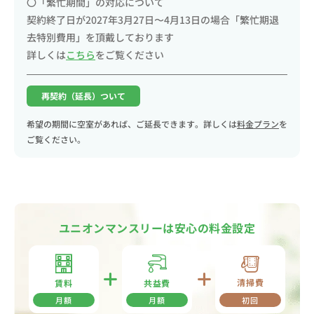
〇「繁忙期間」の対応について
契約終了日が2027年3月27日〜4月13日の場合「繁忙期退
去特別費用」を頂戴しております
詳しくは
こちら
をご覧ください
再契約（延長）ついて
希望の期間に空室があれば、ご延長できます。詳しくは
料金プラン
を
ご覧ください。
ユニオンマンスリーは安心の料金設定
清掃費
共益費
賃料
月額
月額
初回