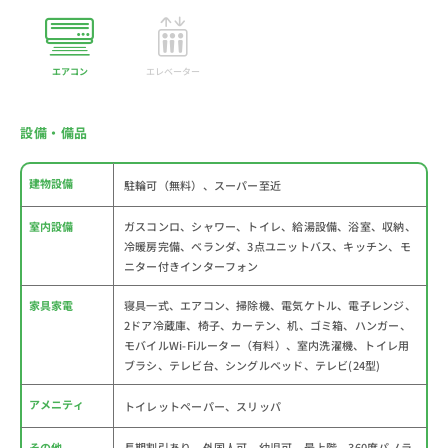
エアコン
エレベーター
設備・備品
建物設備
駐輪可（無料）、スーパー至近
室内設備
ガスコンロ、シャワー、トイレ、給湯設備、浴室、収納、
冷暖房完備、ベランダ、3点ユニットバス、キッチン、モ
ニター付きインターフォン
家具家電
寝具一式、エアコン、掃除機、電気ケトル、電子レンジ、
2ドア冷蔵庫、椅子、カーテン、机、ゴミ箱、ハンガー、
モバイルWi-Fiルーター（有料）、室内洗濯機、トイレ用
ブラシ、テレビ台、シングルベッド、テレビ(24型)
アメニティ
トイレットペーパー、スリッパ
その他
長期割引あり、外国人可、幼児可、最上階、360度パノラ