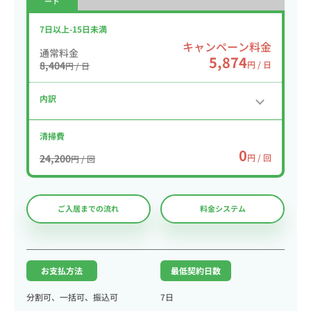
ート
7日以上-15日未満
キャンペーン料金
通常料金
5,874
8,404
円 / 日
円 / 日
内訳
清掃費
0
24,200
円 / 回
円 / 回
ご入居までの流れ
料金システム
お支払方法
最低契約日数
分割可、一括可、振込可
7日