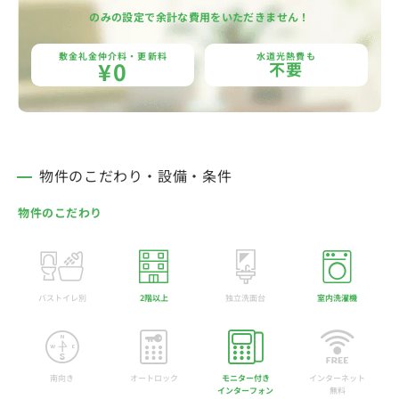
のみの設定で余計な費用をいただきません！
敷金礼金仲介料・更新料
水道光熱費も
¥0
不要
物件のこだわり・設備・条件
物件のこだわり
バストイレ別
2階以上
独立洗面台
室内洗濯機
南向き
オートロック
モニター付き
インターネット
インターフォン
無料