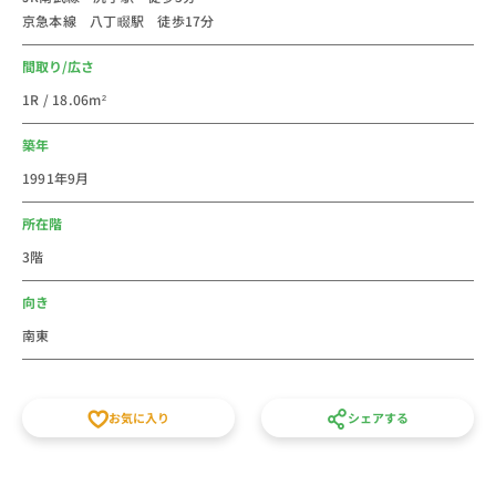
京急本線 八丁畷駅 徒歩17分
個人での初めての社会人の一人暮らしなどに、家具家電
付き短期賃貸マンションの格安ウィークリー・マンスリ
間取り/広さ
ーマンションとしてご利用ください。
1R / 18.06m²
スタッフ一同皆様のご予約をお待ちしております。
築年
1991年9月
所在階
3階
向き
南東
お気に入り
シェアする