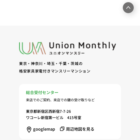
ームページ上にて実施するお客様・オーナー様向け
サービスの提供（6）お客様・オーナー様からのお
問合せに対する回答、連絡、確認（7）サービスへ
の登録およびサービス利用時の本人認証ならびにお
客様およびオーナー様の管理（8）サービスの保
守、管理（9）サービスの改善のためおよびサービ
スの企画、研究および開発のため（10）本ポリシー
への同意に基づき、当ウェブサイトの利用履歴に関
東京・神奈川・埼玉・千葉・茨城の
する情報等の個人情報について、調査・分析会社、
格安家具家電付きマンスリーマンション
アフィリエーター、SNS事業者、広告関係会社、広
告配信事業者、DMP事業者その他業務を提携する
事業者（以下「提携事業者等」といいます。）が既
総合受付センター
に保有する個人情報と当社から取得する個人情報を
来店でのご契約、来店での鍵の受け取りなど
突合して、お客様の当ウェブサイトの利用履歴等の
調査・分析、広告の効果測定およびその結果を利用
東京都新宿区西新宿7-7-26
し、興味関心・嗜好に応じたサービスに関する広告
ワコーレ新宿第一ビル 415号室
を配信する等のマーケティング活動を行うため
googlemap
周辺地図を見る
（11）本ポリシーへの同意に基づき、提携事業者等
が取得する個人情報の提供を受け、当社が既に有し