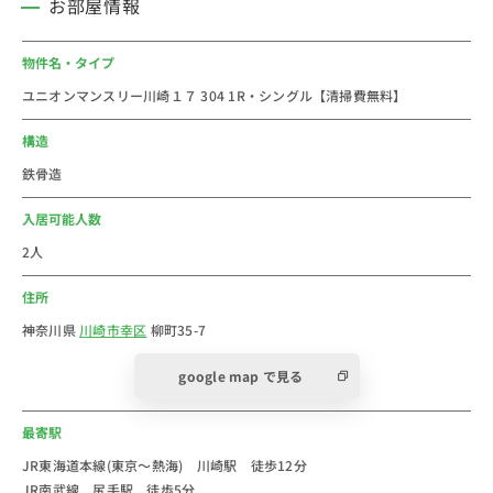
お部屋情報
・ローソン(約350m)
・薬局(約400m)
物件名・タイプ
・柳町児童公園(約400m)
ユニオンマンスリー川崎１７ 304 1R・シングル【清掃費無料】
■おすすめコメント
構造
神奈川県の川崎市にあるウィークリー・マンスリーマン
鉄骨造
ションです。
周辺にはさまざまな飲食店が揃っていて、市場やコンビ
入居可能人数
ニなども豊富にあり生活に便利な環境が整っています。
2人
落ち着いて暮らせる閑静な住宅街で、一人暮らしやファ
住所
ミリー層にも安心の住環境です。
各路線への乗り換えもしやすく、川崎駅まで出れば日用
神奈川県
川崎市幸区
柳町35-7
雑貨やファッションなどを簡単に揃えられるのも魅力の
google map で見る
一つです。
最寄駅
法人のご利用は社宅・寮からの切替で経費削減が出来る
かもしれません。
JR東海道本線(東京～熱海) 川崎駅 徒歩12分
JR南武線 尻手駅 徒歩5分
新人研修や出張にもご利用しやすいエリアです。