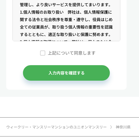
管理し、より良いサービスを提供してまいります。
1.個人情報のお取り扱い 弊社は、個人情報保護に
関する法令と社会秩序を尊重・遵守し、役員はじめ
全ての従業員が、取り扱う個人情報の重要性を認識
するとともに、適正な取り扱いと保護に努めます。
2.個人情報の取得について 弊社は、個人または企
業からの電話・メール等のお問合せや公開情報（登
上記について同意します
記簿謄本、電話帳、インターネット掲載情報等）な
どから適法かつ公正な手段により個人情報を取得い
たします。
入力内容を確認する
3.弊社が保有する個人情報 （1）マンスリー物件
の利用希望者様・契約者様・入居者様、同居人様
（以下総称して「お客様」といいます）の次に掲げ
る個人情報を取得します。①お客様の基本情報 氏
名、住所、郵便番号、性別、生年月日、電話番号、
メールアドレス、アカウントのIDおよびパスワー
ド、免許証・住民票など公的証明書に関する情報等
ウィークリー・マンスリーマンションのユニオンマンスリー
神奈川県
②お取引に関する情報 お取引内容に関する情報
等 ③決済に関する情報 クレジットカードに関す