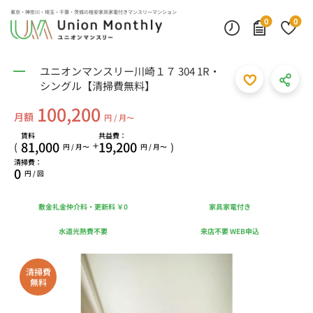
東京・神奈川・埼玉・千葉・茨城の
格安家具家電付きマンスリーマンション
0
0
ユニオンマンスリー川崎１７ 304 1R・
シングル【清掃費無料】
100,200
月額
円 / 月〜
賃料
共益費：
81,000
19,200
+
(
)
円 / 月〜
円 / 月〜
清掃費：
0
円 / 回
敷金礼金仲介料・更新料 ￥0
家具家電付き
水道光熱費不要
来店不要 WEB申込
清掃費
無料