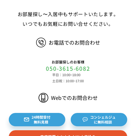
る情報、決済およびその方法に関する情報等 ④サ
お部屋探し〜入居中もサポートいたします。
ービスのご利用に際して取得する情報 端末識別
子、広告識別子、IPアドレス、クッキーデータおよ
いつでもお気軽にお問い合せください。
びクッキー類似技術を利用した情報等の端末・ブラ
ウザ等に関する情報、閲覧した対象サイトのURLや
お電話でのお問合わせ
閲覧時刻、リファラー情報ならびにクッキーIDや広
告識別子等の各種識別子に紐づく検索履歴および購
買履歴等に関する情報等 ⑤その他の情報 当社に
お部屋探しのお客様
対するお問い合わせ・ご連絡等に関する情報等 ま
050-3615-6082
た、お客様の個人情報は、弊社のデータベースシス
平日：10:00~18:00
テムに登録されます。登録されるお客様の個人情報
土日祝：10:00~17:00
は利用申込書、ご利用約款、 請求書、領収書、見
積書等をもとに登録されます。 （2）弊社と賃貸
Webでのお問合わせ
借契約を締結している不動産所有者様および所有者
様から委託を受けた個人または企業、サブリース契
約等のお問合せをいただいた個人または企業、イン
24時間受付
コンシェルジュ
無料見積
に無料相談
ターネット上の不動産オーナーサイト等からの査定
依頼者、 公開情報などから取得した不動産所有者