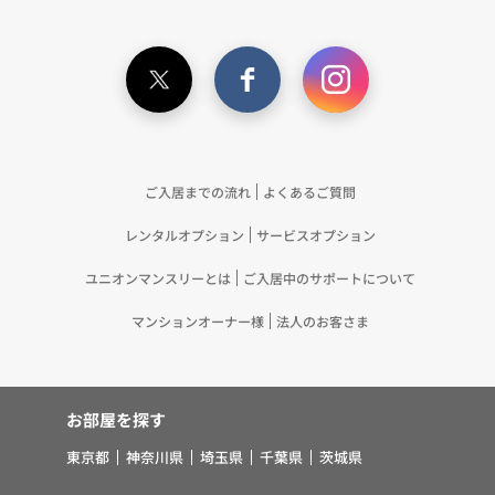
ている個人情報を突合して「4.利用目的について」
記載の目的で利用するため（12）本ポリシーへの同
意に基づき、提携事業者等が取得した個人関連情報
の提供を受け、当社が既に有している個人情報を突
合して「4.利用目的について」記載の目的で利用す
るため（13）上記(1)～(12)に付随するアフターサ
ービス、マーケティング活動、お問い合わせ対応お
ご入居までの流れ
よくあるご質問
よびご連絡等の実施
レンタルオプション
サービスオプション
5.お客様・オーナー様の個人情報の第三者への提
供 （1）弊社は、次に掲げる場合を除き、弊社が
ユニオンマンスリーとは
ご入居中のサポートについて
取り扱う個人情報を、あらかじめお客様およびオー
ナー様の同意を得ないで、第三者に提供いたしませ
マンションオーナー様
法人のお客さま
ん。 ①法令に基づく場合 ②人の生命、身体また
は財産の保護のために必要がある場合であって、お
客様の同意を得ることが困難であるとき ③公衆衛
お部屋を探す
生の向上または児童の健全な育成の推進のために特
に必要がある場合であって、お客様の同意を得るこ
東京都
神奈川県
埼玉県
千葉県
茨城県
とが困難であるとき ④国の機関若しくは地方公共