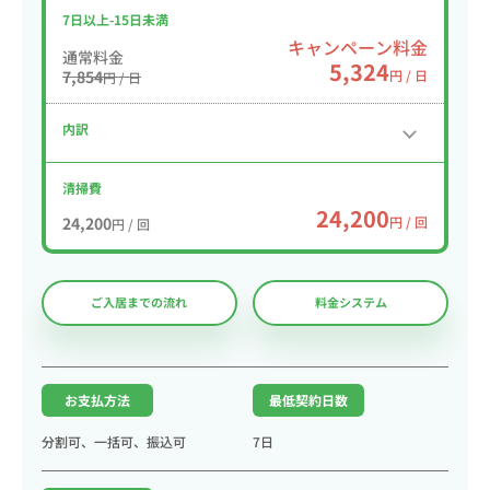
7日以上-15日未満
キャンペーン料金
通常料金
5,324
7,854
円 / 日
円 / 日
内訳
清掃費
24,200
24,200
円 / 回
円 / 回
ご入居までの流れ
料金システム
お支払方法
最低契約日数
分割可、一括可、振込可
7日