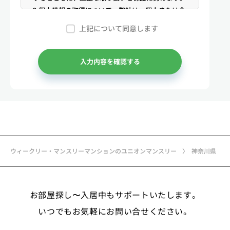
2.個人情報の取得について 弊社は、個人または企
業からの電話・メール等のお問合せや公開情報（登
上記について同意します
記簿謄本、電話帳、インターネット掲載情報等）な
どから適法かつ公正な手段により個人情報を取得い
たします。
入力内容を確認する
3.弊社が保有する個人情報 （1）マンスリー物件
の利用希望者様・契約者様・入居者様、同居人様
（以下総称して「お客様」といいます）の次に掲げ
る個人情報を取得します。①お客様の基本情報 氏
名、住所、郵便番号、性別、生年月日、電話番号、
メールアドレス、アカウントのIDおよびパスワー
ド、免許証・住民票など公的証明書に関する情報等
ウィークリー・マンスリーマンションのユニオンマンスリー
神奈川県
②お取引に関する情報 お取引内容に関する情報
等 ③決済に関する情報 クレジットカードに関す
る情報、決済およびその方法に関する情報等 ④サ
お部屋探し〜入居中もサポートいたします。
ービスのご利用に際して取得する情報 端末識別
子、広告識別子、IPアドレス、クッキーデータおよ
いつでもお気軽にお問い合せください。
びクッキー類似技術を利用した情報等の端末・ブラ