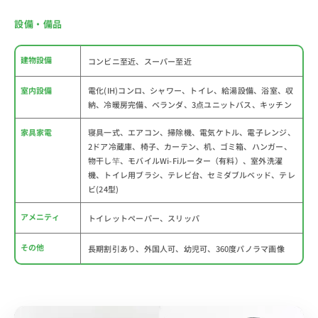
設備・備品
建物設備
コンビニ至近、スーパー至近
室内設備
電化(IH)コンロ、シャワー、トイレ、給湯設備、浴室、収
納、冷暖房完備、ベランダ、3点ユニットバス、キッチン
家具家電
寝具一式、エアコン、掃除機、電気ケトル、電子レンジ、
2ドア冷蔵庫、椅子、カーテン、机、ゴミ箱、ハンガー、
物干し竿、モバイルWi-Fiルーター（有料）、室外洗濯
機、トイレ用ブラシ、テレビ台、セミダブルベッド、テレ
ビ(24型)
アメニティ
トイレットペーパー、スリッパ
その他
長期割引あり、外国人可、幼児可、360度パノラマ画像