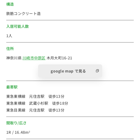
元住吉駅は神奈川県川崎市中原区に位置する、東急東横
構造
線・目黒線の駅です。
鉄筋コンクリート造
主な駅へのアクセスは横浜駅まで約23分、渋谷駅まで約
22分で行くことができます。
入居可能人数
隣駅には商業施設が集まった武蔵小杉駅が位置してお
1人
り、利便性の高い一人暮らしにおすすめのベッドタウン
住所
です。
駅周辺には100以上のお店が立ち並ぶ「モトスミ・オズ
神奈川県
川崎市中原区
木月大町16-21
通り商店街」や「モトスミ・ブレーメン通り商店街」が
google map で見る
点在しており、リーズナブルな価格の個人商店や飲食店
が豊富にあります。
最寄駅
渋川沿いや「中原平和公園」など「かながわの花の名所
100選」に選ばれた古くからの桜の名所では多くの人で
東急東横線 元住吉駅 徒歩13分
東急東横線 武蔵小杉駅 徒歩18分
賑わいを見せており、駅から少し離れると閑静な住宅街
東急目黒線 元住吉駅 徒歩13分
が広がっています。
間取り/広さ
1R / 16.48m²