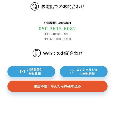
ウザ等に関する情報、閲覧した対象サイトのURLや
お電話でのお問合わせ
閲覧時刻、リファラー情報ならびにクッキーIDや広
告識別子等の各種識別子に紐づく検索履歴および購
買履歴等に関する情報等 ⑤その他の情報 当社に
お部屋探しのお客様
対するお問い合わせ・ご連絡等に関する情報等 ま
050-3615-6082
た、お客様の個人情報は、弊社のデータベースシス
平日：10:00~18:00
テムに登録されます。登録されるお客様の個人情報
土日祝：10:00~17:00
は利用申込書、ご利用約款、 請求書、領収書、見
積書等をもとに登録されます。 （2）弊社と賃貸
Webでのお問合わせ
借契約を締結している不動産所有者様および所有者
様から委託を受けた個人または企業、サブリース契
約等のお問合せをいただいた個人または企業、イン
24時間受付
コンシェルジュ
無料見積
に無料相談
ターネット上の不動産オーナーサイト等からの査定
依頼者、 公開情報などから取得した不動産所有者
来店不要！かんたんWeb申込み
様（以下総称して「オーナー様」といいます）の個
人情報を取得します。取得する個人情報は、上記
(1)①～⑤のとおりです。また、オーナー様の個人
情報は、弊社データベースシステムに登録されま
す。