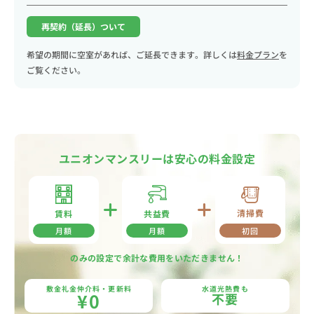
再契約（延長）ついて
希望の期間に空室があれば、ご延長できます。詳しくは
料金プラン
を
ご覧ください。
ユニオンマンスリーは安心の料金設定
清掃費
共益費
賃料
月額
月額
初回
のみの設定で余計な費用をいただきません！
敷金礼金仲介料・更新料
水道光熱費も
¥0
不要