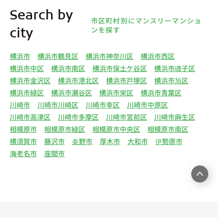
4.利用目的について 弊社は、取得した個人情報を
Search by
下記（1）～（13）における利用目的のために利用
市区町村別にマンスリーマンショ
し、また、利用目的を達成するために必要な範囲で
ンを探す
city
個人情報を第三者へ提供いたします。（1）マンス
リー物件の紹介、利用契約に関する連絡、利用契約
横浜市
横浜市鶴見区
横浜市神奈川区
横浜市西区
の締結、履行。（2）弊社の他のマンスリー物件お
横浜市中区
横浜市南区
横浜市保土ケ谷区
横浜市磯子区
よびサービスの紹介ならびにお客様・オーナー様に
横浜市金沢区
横浜市港北区
横浜市戸塚区
横浜市旭区
とって有用と思われる弊社提携先の商品・サービス
横浜市緑区
横浜市瀬谷区
横浜市栄区
横浜市青葉区
等を紹介するためのダイレクトメール、住環境向上
川崎市
川崎市川崎区
川崎市幸区
川崎市中原区
のためのアンケート等の発送（3）賃貸事業におけ
川崎市高津区
川崎市多摩区
川崎市宮前区
川崎市麻生区
る情報・サービスを提供するための郵便物、電話、
相模原市
相模原市緑区
相模原市中央区
相模原市南区
電子メールまたは訪問等による営業活動（4）不動
横須賀市
藤沢市
秦野市
厚木市
大和市
伊勢原市
産物件の紹介・賃貸借契約・サブリース契約等の締
海老名市
座間市
結、履行および契約管理、契約後管理（5）弊社ホ
ームページ上にて実施するお客様・オーナー様向け
サービスの提供（6）お客様・オーナー様からのお
問合せに対する回答、連絡、確認（7）サービスへ
の登録およびサービス利用時の本人認証ならびにお
客様およびオーナー様の管理（8）サービスの保