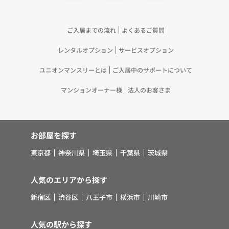
合して「4.利用目的について」記載の目的で利用す
るため（13）上記(1)～(12)に付随するアフターサ
ービス、マーケティング活動、お問い合わせ対応お
ご入居までの流れ
よくあるご質問
よびご連絡等の実施
レンタルオプション
サービスオプション
5.お客様・オーナー様の個人情報の第三者への提
供 （1）弊社は、次に掲げる場合を除き、弊社が
ユニオンマンスリーとは
ご入居中のサポートについて
取り扱う個人情報を、あらかじめお客様およびオー
ナー様の同意を得ないで、第三者に提供いたしませ
マンションオーナー様
法人のお客さま
ん。 ①法令に基づく場合 ②人の生命、身体また
は財産の保護のために必要がある場合であって、お
客様の同意を得ることが困難であるとき ③公衆衛
お部屋を探す
生の向上または児童の健全な育成の推進のために特
に必要がある場合であって、お客様の同意を得るこ
東京都
神奈川県
埼玉県
千葉県
茨城県
とが困難であるとき ④国の機関若しくは地方公共
団体またはその委託を受けた者が法令の定める事務
人気のエリアから探す
を遂行することに対して協力する必要がある場合で
新宿区
渋谷区
八王子市
横浜市
川崎市
あって、お客様の同意を得ることにより当該事務の
遂行に支障を及ぼすおそれがあるとき ⑤その他法
令で認められる場合 （2）上記(1)にかかわらず、
人気の駅から探す