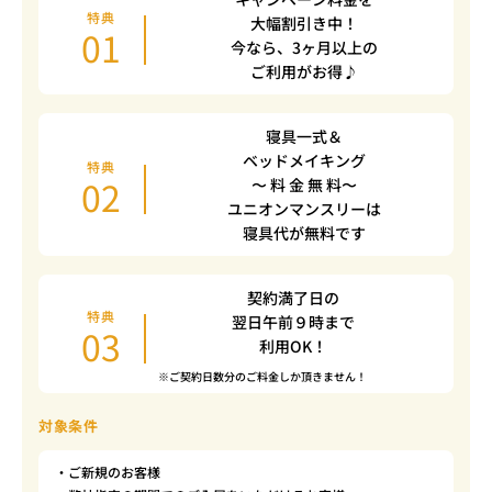
特典
大幅割引き中！
01
今なら、3ヶ月以上の
ご利用がお得♪
寝具一式＆
ベッドメイキング
特典
02
〜 料 金 無 料〜
ユニオンマンスリーは
寝具代が無料です
契約満了日の
特典
翌日午前９時まで
03
利用OK！
※ご契約日数分のご料金しか頂きません！
対象条件
・ご新規のお客様