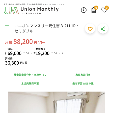
東京・神奈川・埼玉・千葉・茨城の
格安家具家電付きマンスリーマンション
0
0
ユニオンマンスリー元住吉３ 211 1R・
セミダブル
88,200
月額
円 / 月〜
賃料
共益費：
69,000
19,200
+
(
)
円 / 月〜
円 / 月〜
清掃費：
36,300
円 / 回
敷金礼金仲介料・更新料 ￥0
家具家電付き
水道光熱費不要
来店不要 WEB申込