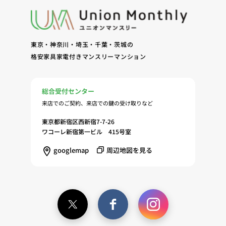
守、管理（9）サービスの改善のためおよびサービ
スの企画、研究および開発のため（10）本ポリシー
への同意に基づき、当ウェブサイトの利用履歴に関
東京・神奈川・埼玉・千葉・茨城の
する情報等の個人情報について、調査・分析会社、
格安家具家電付きマンスリーマンション
アフィリエーター、SNS事業者、広告関係会社、広
告配信事業者、DMP事業者その他業務を提携する
事業者（以下「提携事業者等」といいます。）が既
総合受付センター
に保有する個人情報と当社から取得する個人情報を
来店でのご契約、来店での鍵の受け取りなど
突合して、お客様の当ウェブサイトの利用履歴等の
調査・分析、広告の効果測定およびその結果を利用
東京都新宿区西新宿7-7-26
し、興味関心・嗜好に応じたサービスに関する広告
ワコーレ新宿第一ビル 415号室
を配信する等のマーケティング活動を行うため
googlemap
周辺地図を見る
（11）本ポリシーへの同意に基づき、提携事業者等
が取得する個人情報の提供を受け、当社が既に有し
ている個人情報を突合して「4.利用目的について」
記載の目的で利用するため（12）本ポリシーへの同
意に基づき、提携事業者等が取得した個人関連情報
の提供を受け、当社が既に有している個人情報を突