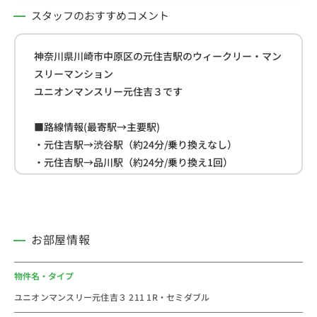
スタッフのおすすめコメント
神奈川県川崎市中原区の元住吉駅のウィークリー・マン
スリーマンション
ユニオンマンスリー元住吉３です
■路線情報(最寄駅→主要駅)
・元住吉駅→渋谷駅（約24分/乗り換えなし）
・元住吉駅→品川駅（約24分/乗り換え1回）
・元住吉駅→東京駅（約32分/乗り換え1回）
■周辺情報
・ローソン(約120ｍ)
お部屋情報
・スーパー「ユーコープ」(約200ｍ)
・まいばすけっと(約350ｍ)
物件名・タイプ
ユニオンマンスリー元住吉３ 211 1R・セミダブル
＜おススメコメント＞