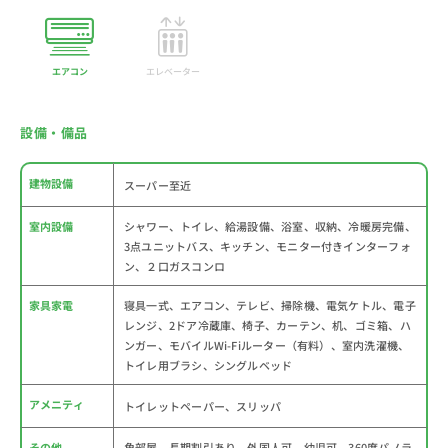
エアコン
エレベーター
設備・備品
建物設備
スーパー至近
室内設備
シャワー、トイレ、給湯設備、浴室、収納、冷暖房完備、
3点ユニットバス、キッチン、モニター付きインターフォ
ン、２口ガスコンロ
家具家電
寝具一式、エアコン、テレビ、掃除機、電気ケトル、電子
レンジ、2ドア冷蔵庫、椅子、カーテン、机、ゴミ箱、ハ
ンガー、モバイルWi-Fiルーター（有料）、室内洗濯機、
トイレ用ブラシ、シングルベッド
アメニティ
トイレットペーパー、スリッパ
その他
角部屋、長期割引あり、外国人可、幼児可、360度パノラ