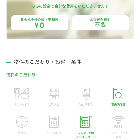
のみの設定で余計な費用をいただきません！
敷金礼金仲介料・更新料
水道光熱費も
¥0
不要
物件のこだわり・設備・条件
物件のこだわり
バストイレ別
2階以上
独立洗面台
室内洗濯機
南向き
オートロック
モニター付き
インターネット
インターフォン
無料