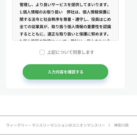
管理し、より良いサービスを提供してまいります。
1.個人情報のお取り扱い 弊社は、個人情報保護に
関する法令と社会秩序を尊重・遵守し、役員はじめ
全ての従業員が、取り扱う個人情報の重要性を認識
するとともに、適正な取り扱いと保護に努めます。
2.個人情報の取得について 弊社は、個人または企
業からの電話・メール等のお問合せや公開情報（登
上記について同意します
記簿謄本、電話帳、インターネット掲載情報等）な
どから適法かつ公正な手段により個人情報を取得い
たします。
入力内容を確認する
3.弊社が保有する個人情報 （1）マンスリー物件
の利用希望者様・契約者様・入居者様、同居人様
（以下総称して「お客様」といいます）の次に掲げ
る個人情報を取得します。①お客様の基本情報 氏
名、住所、郵便番号、性別、生年月日、電話番号、
メールアドレス、アカウントのIDおよびパスワー
ド、免許証・住民票など公的証明書に関する情報等
ウィークリー・マンスリーマンションのユニオンマンスリー
神奈川県
②お取引に関する情報 お取引内容に関する情報
等 ③決済に関する情報 クレジットカードに関す