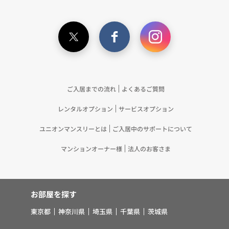
ている個人情報を突合して「4.利用目的について」
記載の目的で利用するため（12）本ポリシーへの同
意に基づき、提携事業者等が取得した個人関連情報
の提供を受け、当社が既に有している個人情報を突
合して「4.利用目的について」記載の目的で利用す
るため（13）上記(1)～(12)に付随するアフターサ
ービス、マーケティング活動、お問い合わせ対応お
ご入居までの流れ
よくあるご質問
よびご連絡等の実施
レンタルオプション
サービスオプション
5.お客様・オーナー様の個人情報の第三者への提
供 （1）弊社は、次に掲げる場合を除き、弊社が
ユニオンマンスリーとは
ご入居中のサポートについて
取り扱う個人情報を、あらかじめお客様およびオー
ナー様の同意を得ないで、第三者に提供いたしませ
マンションオーナー様
法人のお客さま
ん。 ①法令に基づく場合 ②人の生命、身体また
は財産の保護のために必要がある場合であって、お
客様の同意を得ることが困難であるとき ③公衆衛
お部屋を探す
生の向上または児童の健全な育成の推進のために特
に必要がある場合であって、お客様の同意を得るこ
東京都
神奈川県
埼玉県
千葉県
茨城県
とが困難であるとき ④国の機関若しくは地方公共