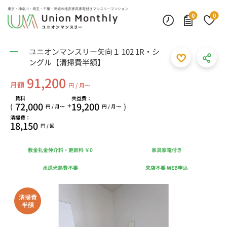
東京・神奈川・埼玉・千葉・茨城の
格安家具家電付きマンスリーマンション
0
0
ユニオンマンスリー矢向１ 102 1R・シ
ングル【清掃費半額】
91,200
月額
円 / 月〜
賃料
共益費：
72,000
19,200
+
(
)
円 / 月〜
円 / 月〜
清掃費：
18,150
円 / 回
敷金礼金仲介料・更新料 ￥0
家具家電付き
水道光熱費不要
来店不要 WEB申込
清掃費
半額