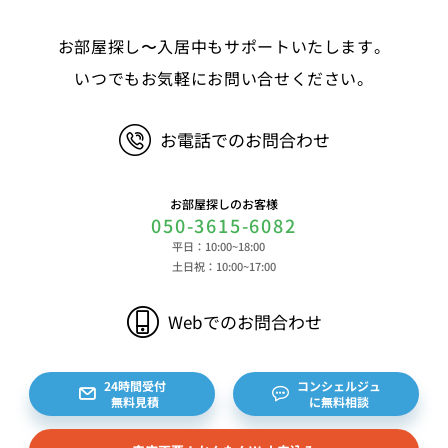
る情報、決済およびその方法に関する情報等 ④サ
お部屋探し〜入居中もサポートいたします。
ービスのご利用に際して取得する情報 端末識別
子、広告識別子、IPアドレス、クッキーデータおよ
いつでもお気軽にお問い合せください。
びクッキー類似技術を利用した情報等の端末・ブラ
ウザ等に関する情報、閲覧した対象サイトのURLや
お電話でのお問合わせ
閲覧時刻、リファラー情報ならびにクッキーIDや広
告識別子等の各種識別子に紐づく検索履歴および購
買履歴等に関する情報等 ⑤その他の情報 当社に
お部屋探しのお客様
対するお問い合わせ・ご連絡等に関する情報等 ま
050-3615-6082
た、お客様の個人情報は、弊社のデータベースシス
平日：10:00~18:00
テムに登録されます。登録されるお客様の個人情報
土日祝：10:00~17:00
は利用申込書、ご利用約款、 請求書、領収書、見
積書等をもとに登録されます。 （2）弊社と賃貸
Webでのお問合わせ
借契約を締結している不動産所有者様および所有者
様から委託を受けた個人または企業、サブリース契
約等のお問合せをいただいた個人または企業、イン
24時間受付
コンシェルジュ
無料見積
に無料相談
ターネット上の不動産オーナーサイト等からの査定
依頼者、 公開情報などから取得した不動産所有者