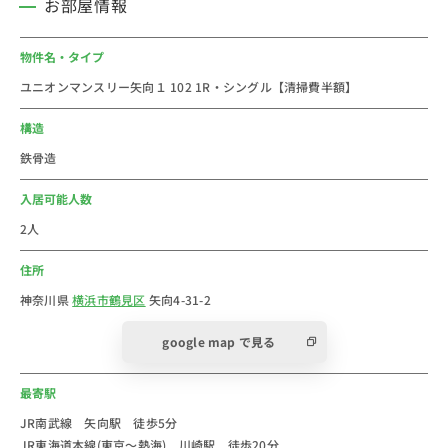
お部屋情報
・矢向北公園(約270ｍ)
・セブンイレブン(約290m)
物件名・タイプ
・薬局(約350m)
ユニオンマンスリー矢向１ 102 1R・シングル【清掃費半額】
■おすすめコメント
構造
神奈川県の横浜市にあるウィークリー・マンスリーマン
鉄骨造
ションです。
多摩川と鶴見川に挟まれ、商店街や古い住宅が今も多く
入居可能人数
残っているエリアです。
2人
都内へのアクセスも良く、新宿や渋谷など都心の主要駅
住所
にも30分程度で行くことができます。
通勤や通学に便利なだけでなく、商業施設が近くにある
神奈川県
横浜市鶴見区
矢向4-31-2
ので買い物やレジャーにもちょうどいい立地です。
google map で見る
法人のご利用は社宅・寮からの切替で経費削減が出来る
最寄駅
かもしれません。
新人研修や出張にもご利用しやすいエリアです。
JR南武線 矢向駅 徒歩5分
JR東海道本線(東京～熱海) 川崎駅 徒歩20分
個人での初めての社会人の一人暮らしなどに、家具家電