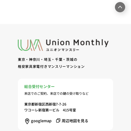
ームページ上にて実施するお客様・オーナー様向け
サービスの提供（6）お客様・オーナー様からのお
問合せに対する回答、連絡、確認（7）サービスへ
の登録およびサービス利用時の本人認証ならびにお
客様およびオーナー様の管理（8）サービスの保
守、管理（9）サービスの改善のためおよびサービ
スの企画、研究および開発のため（10）本ポリシー
への同意に基づき、当ウェブサイトの利用履歴に関
東京・神奈川・埼玉・千葉・茨城の
する情報等の個人情報について、調査・分析会社、
格安家具家電付きマンスリーマンション
アフィリエーター、SNS事業者、広告関係会社、広
告配信事業者、DMP事業者その他業務を提携する
事業者（以下「提携事業者等」といいます。）が既
総合受付センター
に保有する個人情報と当社から取得する個人情報を
来店でのご契約、来店での鍵の受け取りなど
突合して、お客様の当ウェブサイトの利用履歴等の
調査・分析、広告の効果測定およびその結果を利用
東京都新宿区西新宿7-7-26
し、興味関心・嗜好に応じたサービスに関する広告
ワコーレ新宿第一ビル 415号室
を配信する等のマーケティング活動を行うため
googlemap
周辺地図を見る
（11）本ポリシーへの同意に基づき、提携事業者等
が取得する個人情報の提供を受け、当社が既に有し