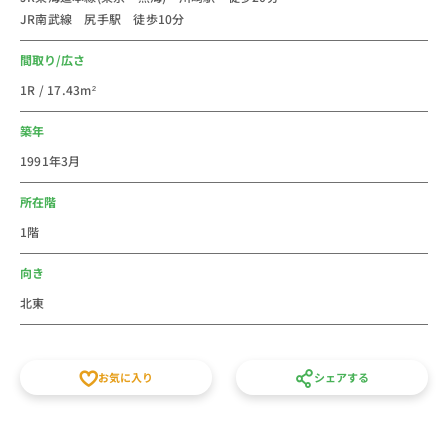
JR南武線 尻手駅 徒歩10分
付き短期賃貸マンションの格安ウィークリー・マンスリ
ーマンションとしてご利用ください。
間取り/広さ
スタッフ一同皆様のご予約をお待ちしております。
1R / 17.43m²
築年
1991年3月
所在階
1階
向き
北東
お気に入り
シェアする