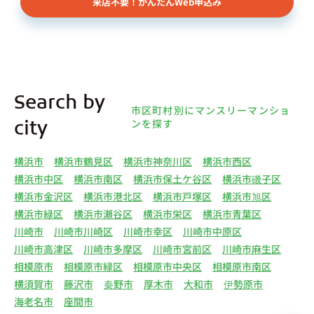
来店不要！かんたんWeb申込み
様（以下総称して「オーナー様」といいます）の個
人情報を取得します。取得する個人情報は、上記
(1)①～⑤のとおりです。また、オーナー様の個人
情報は、弊社データベースシステムに登録されま
す。
4.利用目的について 弊社は、取得した個人情報を
Search by
下記（1）～（13）における利用目的のために利用
市区町村別にマンスリーマンショ
し、また、利用目的を達成するために必要な範囲で
ンを探す
city
個人情報を第三者へ提供いたします。（1）マンス
リー物件の紹介、利用契約に関する連絡、利用契約
横浜市
横浜市鶴見区
横浜市神奈川区
横浜市西区
の締結、履行。（2）弊社の他のマンスリー物件お
横浜市中区
横浜市南区
横浜市保土ケ谷区
横浜市磯子区
よびサービスの紹介ならびにお客様・オーナー様に
横浜市金沢区
横浜市港北区
横浜市戸塚区
横浜市旭区
とって有用と思われる弊社提携先の商品・サービス
横浜市緑区
横浜市瀬谷区
横浜市栄区
横浜市青葉区
等を紹介するためのダイレクトメール、住環境向上
川崎市
川崎市川崎区
川崎市幸区
川崎市中原区
のためのアンケート等の発送（3）賃貸事業におけ
川崎市高津区
川崎市多摩区
川崎市宮前区
川崎市麻生区
る情報・サービスを提供するための郵便物、電話、
相模原市
相模原市緑区
相模原市中央区
相模原市南区
電子メールまたは訪問等による営業活動（4）不動
横須賀市
藤沢市
秦野市
厚木市
大和市
伊勢原市
産物件の紹介・賃貸借契約・サブリース契約等の締
海老名市
座間市
結、履行および契約管理、契約後管理（5）弊社ホ