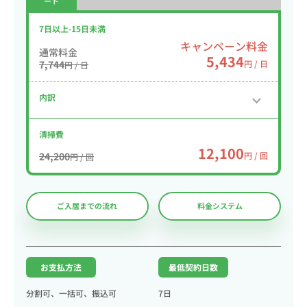
ート
7日以上-15日未満
キャンペーン料金
通常料金
5,434
7,744
円 / 日
円 / 日
内訳
清掃費
12,100
24,200
円 / 回
円 / 回
ご入居までの流れ
料金システム
お支払方法
最低契約日数
分割可、一括可、振込可
7日