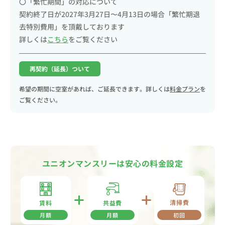
〇「繁忙期間」の対応について
契約終了日が2027年3月27日〜4月13日の場合「繁忙期退
去特別費用」を頂戴しております
詳しくは
こちら
をご覧ください
再契約（延長）ついて
希望の期間に空室があれば、ご延長できます。詳しくは
料金プラン
を
ご覧ください。
ユニオンマンスリーは安心の料金設定
清掃費
共益費
賃料
月額
月額
初回