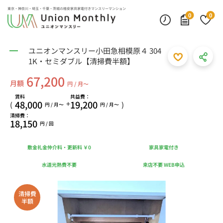
東京・神奈川・埼玉・千葉・茨城の
格安家具家電付きマンスリーマンション
0
0
ユニオンマンスリー小田急相模原４ 304
1K・セミダブル【清掃費半額】
67,200
月額
円 / 月〜
賃料
共益費：
48,000
19,200
+
(
)
円 / 月〜
円 / 月〜
清掃費：
18,150
円 / 回
敷金礼金仲介料・更新料 ￥0
家具家電付き
水道光熱費不要
来店不要 WEB申込
清掃費
半額