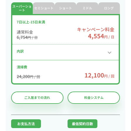
スーパーショ
セミショート
ショート
ミドル
ロング
ート
7日以上-15日未満
キャンペーン料金
通常料金
4,554
6,754
円 / 日
円 / 日
内訳
清掃費
12,100
24,200
円 / 回
円 / 回
ご入居までの流れ
料金システム
お支払方法
最低契約日数