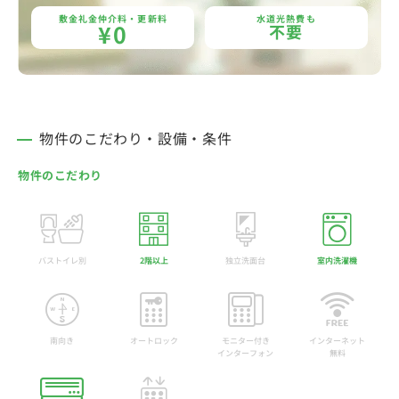
敷金礼金仲介料・更新料
水道光熱費も
¥0
不要
物件のこだわり・設備・条件
物件のこだわり
バストイレ別
2階以上
独立洗面台
室内洗濯機
南向き
オートロック
モニター付き
インターネット
インターフォン
無料