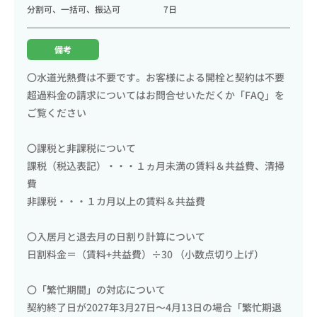
分割可、一括可、振込可
7日
備考
〇水道光熱費は不要です。お客様による開栓と契約は不要
超過料金の請求についてはお問合せいただくか「FAQ」を
ご覧ください
〇課税と非課税について
課税（税込表記）・・・１ヵ月未満の賃料＆共益費、清掃
費
非課税・・・１カ月以上の賃料＆共益費
〇入居月と退去月の日割り計算について
日割料金＝（賃料+共益費）÷30 （小数点切り上げ）
〇「繁忙期間」の対応について
契約終了日が2027年3月27日〜4月13日の場合「繁忙期退