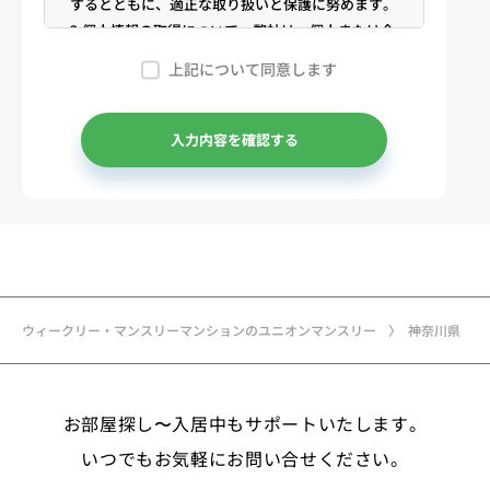
するとともに、適正な取り扱いと保護に努めます。
2.個人情報の取得について 弊社は、個人または企
業からの電話・メール等のお問合せや公開情報（登
上記について同意します
記簿謄本、電話帳、インターネット掲載情報等）な
どから適法かつ公正な手段により個人情報を取得い
たします。
入力内容を確認する
3.弊社が保有する個人情報 （1）マンスリー物件
の利用希望者様・契約者様・入居者様、同居人様
（以下総称して「お客様」といいます）の次に掲げ
る個人情報を取得します。①お客様の基本情報 氏
名、住所、郵便番号、性別、生年月日、電話番号、
メールアドレス、アカウントのIDおよびパスワー
ド、免許証・住民票など公的証明書に関する情報等
ウィークリー・マンスリーマンションのユニオンマンスリー
神奈川県
②お取引に関する情報 お取引内容に関する情報
等 ③決済に関する情報 クレジットカードに関す
る情報、決済およびその方法に関する情報等 ④サ
お部屋探し〜入居中もサポートいたします。
ービスのご利用に際して取得する情報 端末識別
子、広告識別子、IPアドレス、クッキーデータおよ
いつでもお気軽にお問い合せください。
びクッキー類似技術を利用した情報等の端末・ブラ