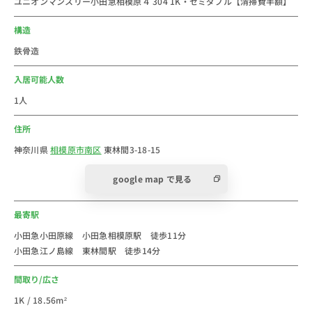
ユニオンマンスリー小田急相模原４ 304 1K・セミダブル【清掃費半額】
＜小田急相模原駅おススメ情報＞オダサガ良い街です
よ！
構造
神奈川県相模原市南区の駅です
鉄骨造
小田急小田原線の停車駅で、新宿駅まで乗り換えなしで
アクセス可能。
入居可能人数
駅からは北里大学行きのバスも出ています。
1人
駅前にはショッピングモールや大型スーパーマーケッ
住所
ト、更に約1km続くサウザンロード商店街があり買い物
に便利。
神奈川県
相模原市南区
東林間3-18-15
食べログの人気店もあって、ラーメンや焼き肉、居酒屋
google map で見る
など、ランチもディナーもいつでも楽しい街です。
また、美容院やヨガスタジオなども多く、相武台前や相
最寄駅
模大野などわざわざ通う方も多く、女性の充実した生活
にはとてもおススメできる街です。
小田急小田原線 小田急相模原駅 徒歩11分
小田急江ノ島線 東林間駅 徒歩14分
地元民には「オダサガ」の愛称で親しまれています。
ぜひ。家具家電付き短期賃貸マンションのウィークリ
間取り/広さ
ー・マンスリーマンションとしてご利用ください。
1K / 18.56m²