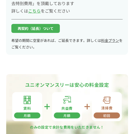
去特別費用」を頂戴しております
詳しくは
こちら
をご覧ください
再契約（延長）ついて
希望の期間に空室があれば、ご延長できます。詳しくは
料金プラン
を
ご覧ください。
ユニオンマンスリーは安心の料金設定
清掃費
共益費
賃料
月額
月額
初回
のみの設定で余計な費用をいただきません！