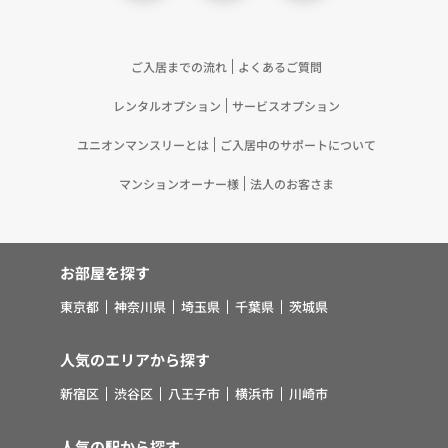
合して「4.利用目的について」記載の目的で利用す
るため（13）上記(1)～(12)に付随するアフターサ
ービス、マーケティング活動、お問い合わせ対応お
ご入居までの流れ
よくあるご質問
よびご連絡等の実施
レンタルオプション
サービスオプション
5.お客様・オーナー様の個人情報の第三者への提
供 （1）弊社は、次に掲げる場合を除き、弊社が
ユニオンマンスリーとは
ご入居中のサポートについて
取り扱う個人情報を、あらかじめお客様およびオー
ナー様の同意を得ないで、第三者に提供いたしませ
マンションオーナー様
法人のお客さま
ん。 ①法令に基づく場合 ②人の生命、身体また
は財産の保護のために必要がある場合であって、お
客様の同意を得ることが困難であるとき ③公衆衛
お部屋を探す
生の向上または児童の健全な育成の推進のために特
に必要がある場合であって、お客様の同意を得るこ
東京都
神奈川県
埼玉県
千葉県
茨城県
とが困難であるとき ④国の機関若しくは地方公共
団体またはその委託を受けた者が法令の定める事務
人気のエリアから探す
を遂行することに対して協力する必要がある場合で
新宿区
渋谷区
八王子市
横浜市
川崎市
あって、お客様の同意を得ることにより当該事務の
遂行に支障を及ぼすおそれがあるとき ⑤その他法
令で認められる場合 （2）上記(1)にかかわらず、
人気の駅から探す