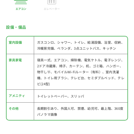
エアコン
エレベーター
設備・備品
室内設備
ガスコンロ、シャワー、トイレ、給湯設備、浴室、収納、
冷暖房完備、ベランダ、3点ユニットバス、キッチン
家具家電
寝具一式、エアコン、掃除機、電気ケトル、電子レンジ、
2ドア冷蔵庫、椅子、カーテン、机、ゴミ箱、ハンガー、
物干し竿、モバイルWi-Fiルーター（有料）、室内洗濯
機、トイレ用ブラシ、テレビ台、セミダブルベッド、テレ
ビ(24型)
アメニティ
トイレットペーパー、スリッパ
その他
長期割引あり、外国人可、禁煙、幼児可、最上階、360度
パノラマ画像