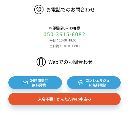
ウザ等に関する情報、閲覧した対象サイトのURLや
お電話でのお問合わせ
閲覧時刻、リファラー情報ならびにクッキーIDや広
告識別子等の各種識別子に紐づく検索履歴および購
買履歴等に関する情報等 ⑤その他の情報 当社に
お部屋探しのお客様
対するお問い合わせ・ご連絡等に関する情報等 ま
050-3615-6082
た、お客様の個人情報は、弊社のデータベースシス
平日：10:00~18:00
テムに登録されます。登録されるお客様の個人情報
土日祝：10:00~17:00
は利用申込書、ご利用約款、 請求書、領収書、見
積書等をもとに登録されます。 （2）弊社と賃貸
Webでのお問合わせ
借契約を締結している不動産所有者様および所有者
様から委託を受けた個人または企業、サブリース契
約等のお問合せをいただいた個人または企業、イン
24時間受付
コンシェルジュ
無料見積
に無料相談
ターネット上の不動産オーナーサイト等からの査定
依頼者、 公開情報などから取得した不動産所有者
来店不要！かんたんWeb申込み
様（以下総称して「オーナー様」といいます）の個
人情報を取得します。取得する個人情報は、上記
(1)①～⑤のとおりです。また、オーナー様の個人
情報は、弊社データベースシステムに登録されま
す。