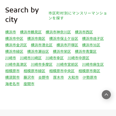
4.利用目的について 弊社は、取得した個人情報を
Search by
下記（1）～（13）における利用目的のために利用
市区町村別にマンスリーマンショ
し、また、利用目的を達成するために必要な範囲で
ンを探す
city
個人情報を第三者へ提供いたします。（1）マンス
リー物件の紹介、利用契約に関する連絡、利用契約
横浜市
横浜市鶴見区
横浜市神奈川区
横浜市西区
の締結、履行。（2）弊社の他のマンスリー物件お
横浜市中区
横浜市南区
横浜市保土ケ谷区
横浜市磯子区
よびサービスの紹介ならびにお客様・オーナー様に
横浜市金沢区
横浜市港北区
横浜市戸塚区
横浜市旭区
とって有用と思われる弊社提携先の商品・サービス
横浜市緑区
横浜市瀬谷区
横浜市栄区
横浜市青葉区
等を紹介するためのダイレクトメール、住環境向上
川崎市
川崎市川崎区
川崎市幸区
川崎市中原区
のためのアンケート等の発送（3）賃貸事業におけ
川崎市高津区
川崎市多摩区
川崎市宮前区
川崎市麻生区
る情報・サービスを提供するための郵便物、電話、
相模原市
相模原市緑区
相模原市中央区
相模原市南区
電子メールまたは訪問等による営業活動（4）不動
横須賀市
藤沢市
秦野市
厚木市
大和市
伊勢原市
産物件の紹介・賃貸借契約・サブリース契約等の締
海老名市
座間市
結、履行および契約管理、契約後管理（5）弊社ホ
ームページ上にて実施するお客様・オーナー様向け
サービスの提供（6）お客様・オーナー様からのお
問合せに対する回答、連絡、確認（7）サービスへ
の登録およびサービス利用時の本人認証ならびにお