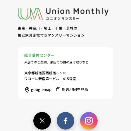
客様およびオーナー様の管理（8）サービスの保
守、管理（9）サービスの改善のためおよびサービ
スの企画、研究および開発のため（10）本ポリシー
への同意に基づき、当ウェブサイトの利用履歴に関
東京・神奈川・埼玉・千葉・茨城の
する情報等の個人情報について、調査・分析会社、
格安家具家電付きマンスリーマンション
アフィリエーター、SNS事業者、広告関係会社、広
告配信事業者、DMP事業者その他業務を提携する
事業者（以下「提携事業者等」といいます。）が既
総合受付センター
に保有する個人情報と当社から取得する個人情報を
来店でのご契約、来店での鍵の受け取りなど
突合して、お客様の当ウェブサイトの利用履歴等の
調査・分析、広告の効果測定およびその結果を利用
東京都新宿区西新宿7-7-26
し、興味関心・嗜好に応じたサービスに関する広告
ワコーレ新宿第一ビル 415号室
を配信する等のマーケティング活動を行うため
googlemap
周辺地図を見る
（11）本ポリシーへの同意に基づき、提携事業者等
が取得する個人情報の提供を受け、当社が既に有し
ている個人情報を突合して「4.利用目的について」
記載の目的で利用するため（12）本ポリシーへの同
意に基づき、提携事業者等が取得した個人関連情報
の提供を受け、当社が既に有している個人情報を突