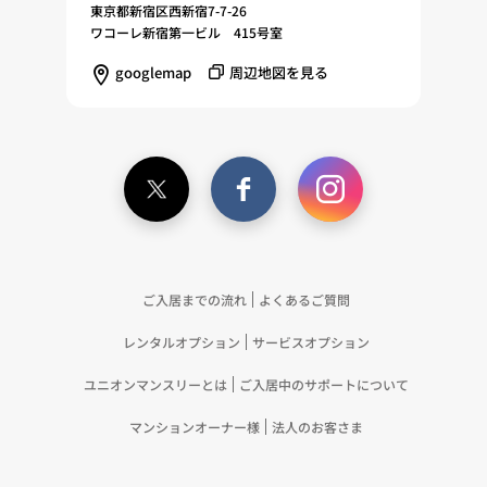
調査・分析、広告の効果測定およびその結果を利用
東京都新宿区西新宿7-7-26
し、興味関心・嗜好に応じたサービスに関する広告
ワコーレ新宿第一ビル 415号室
を配信する等のマーケティング活動を行うため
googlemap
周辺地図を見る
（11）本ポリシーへの同意に基づき、提携事業者等
が取得する個人情報の提供を受け、当社が既に有し
ている個人情報を突合して「4.利用目的について」
記載の目的で利用するため（12）本ポリシーへの同
意に基づき、提携事業者等が取得した個人関連情報
の提供を受け、当社が既に有している個人情報を突
合して「4.利用目的について」記載の目的で利用す
るため（13）上記(1)～(12)に付随するアフターサ
ービス、マーケティング活動、お問い合わせ対応お
ご入居までの流れ
よくあるご質問
よびご連絡等の実施
レンタルオプション
サービスオプション
5.お客様・オーナー様の個人情報の第三者への提
供 （1）弊社は、次に掲げる場合を除き、弊社が
ユニオンマンスリーとは
ご入居中のサポートについて
取り扱う個人情報を、あらかじめお客様およびオー
ナー様の同意を得ないで、第三者に提供いたしませ
マンションオーナー様
法人のお客さま
ん。 ①法令に基づく場合 ②人の生命、身体また
は財産の保護のために必要がある場合であって、お