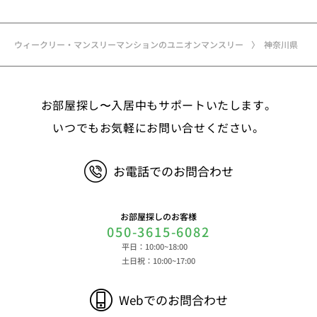
名、住所、郵便番号、性別、生年月日、電話番号、
メールアドレス、アカウントのIDおよびパスワー
ド、免許証・住民票など公的証明書に関する情報等
ウィークリー・マンスリーマンションのユニオンマンスリー
神奈川県
②お取引に関する情報 お取引内容に関する情報
等 ③決済に関する情報 クレジットカードに関す
る情報、決済およびその方法に関する情報等 ④サ
お部屋探し〜入居中もサポートいたします。
ービスのご利用に際して取得する情報 端末識別
子、広告識別子、IPアドレス、クッキーデータおよ
いつでもお気軽にお問い合せください。
びクッキー類似技術を利用した情報等の端末・ブラ
ウザ等に関する情報、閲覧した対象サイトのURLや
お電話でのお問合わせ
閲覧時刻、リファラー情報ならびにクッキーIDや広
告識別子等の各種識別子に紐づく検索履歴および購
買履歴等に関する情報等 ⑤その他の情報 当社に
お部屋探しのお客様
対するお問い合わせ・ご連絡等に関する情報等 ま
050-3615-6082
た、お客様の個人情報は、弊社のデータベースシス
平日：10:00~18:00
テムに登録されます。登録されるお客様の個人情報
土日祝：10:00~17:00
は利用申込書、ご利用約款、 請求書、領収書、見
積書等をもとに登録されます。 （2）弊社と賃貸
Webでのお問合わせ
借契約を締結している不動産所有者様および所有者