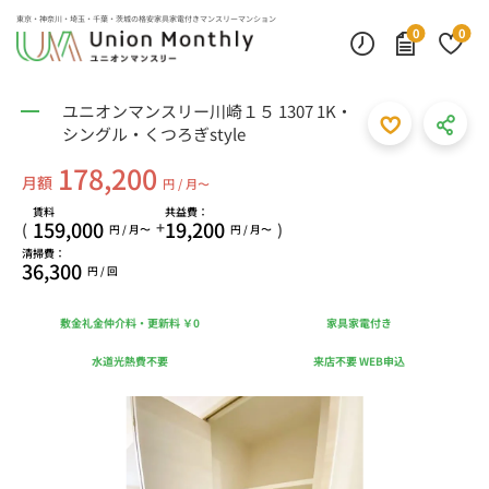
東京・神奈川・埼玉・千葉・茨城の
格安家具家電付きマンスリーマンション
0
0
ユニオンマンスリー川崎１５ 1307 1K・
シングル・くつろぎstyle
178,200
月額
円 / 月〜
賃料
共益費：
159,000
19,200
+
(
)
円 / 月〜
円 / 月〜
清掃費：
36,300
円 / 回
敷金礼金仲介料・更新料 ￥0
家具家電付き
水道光熱費不要
来店不要 WEB申込