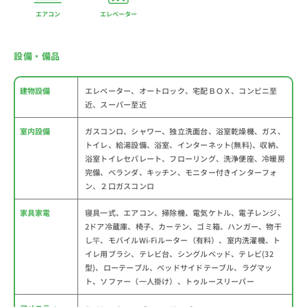
エアコン
エレベーター
設備・備品
建物設備
エレベーター、オートロック、宅配ＢＯＸ、コンビニ至
近、スーパー至近
室内設備
ガスコンロ、シャワー、独立洗面台、浴室乾燥機、ガス、
トイレ、給湯設備、浴室、インターネット(無料)、収納、
浴室トイレセパレート、フローリング、洗浄便座、冷暖房
完備、ベランダ、キッチン、モニター付きインターフォ
ン、２口ガスコンロ
家具家電
寝具一式、エアコン、掃除機、電気ケトル、電子レンジ、
2ドア冷蔵庫、椅子、カーテン、ゴミ箱、ハンガー、物干
し竿、モバイルWi-Fiルーター（有料）、室内洗濯機、ト
イレ用ブラシ、テレビ台、シングルベッド、テレビ(32
型)、ローテーブル、ベッドサイドテーブル、ラグマッ
ト、ソファー（一人掛け）、トゥルースリーパー