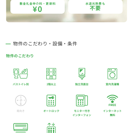
敷金礼金仲介料・更新料
水道光熱費も
¥0
不要
物件のこだわり・設備・条件
物件のこだわり
バストイレ別
2階以上
独立洗面台
室内洗濯機
南向き
オートロック
モニター付き
インターネット
インターフォン
無料