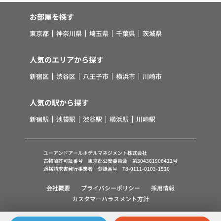
客様の同意を得ることが困難であるとき ③公衆衛
お部屋を探す
生の向上または児童の健全な育成の推進のために特
に必要がある場合であって、お客様の同意を得るこ
東京都
神奈川県
埼玉県
千葉県
茨城県
とが困難であるとき ④国の機関若しくは地方公共
団体またはその委託を受けた者が法令の定める事務
人気のエリアから探す
を遂行することに対して協力する必要がある場合で
新宿区
渋谷区
八王子市
横浜市
川崎市
あって、お客様の同意を得ることにより当該事務の
遂行に支障を及ぼすおそれがあるとき ⑤その他法
令で認められる場合 （2）上記(1)にかかわらず、
人気の駅から探す
弊社は、お客様およびオーナー様の個人情報を、次
新宿駅
池袋駅
渋谷駅
横浜駅
川崎駅
に掲げる第三者に提供することがあります。①対象
不動産について管理の必要がある場合における管理
業者 ②損保会社、信販会社、住宅関連サービス等
ユーアンドアールホテルマネジメント株式会社
を行う企業 ③利用希望者様の信用照会のための信
古物商許可証番号 東京都公安委員会 第304361906422号
適格請求書発行事業者 登録番号 T8-0111-0103-1520
用情報機関（必要時のみ） ④契約者様が賃料を滞
納した場合の滞納取立者 ⑤指定流通機構 ⑥賃貸
会社概要
プライバシーポリシー
採用情報
仲介、不動産管理等の宅地建物取引業者 ⑦マーケ
カスタマーハラスメント方針
ティング施策および調査の実施および検討、ならび
Copyright © U&R Hotel Management Co.,Ltd., All Right Reserved.
にサービス向上等を目的とした、業務委託先、提携