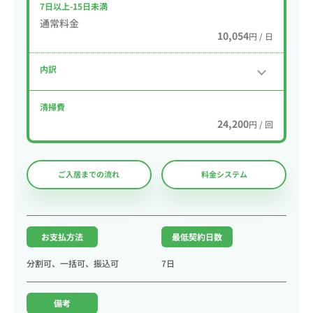
7日以上-15日未満
通常料金
10,054
円 / 日
内訳
清掃費
24,200
円 / 回
ご入居までの流れ
料金システム
お支払方法
最低契約日数
分割可、一括可、振込可
7日
備考