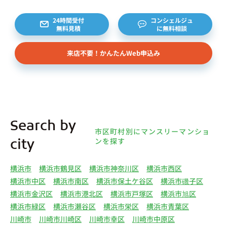
様から委託を受けた個人または企業、サブリース契
約等のお問合せをいただいた個人または企業、イン
24時間受付
コンシェルジュ
無料見積
に無料相談
ターネット上の不動産オーナーサイト等からの査定
依頼者、 公開情報などから取得した不動産所有者
来店不要！かんたんWeb申込み
様（以下総称して「オーナー様」といいます）の個
人情報を取得します。取得する個人情報は、上記
(1)①～⑤のとおりです。また、オーナー様の個人
情報は、弊社データベースシステムに登録されま
す。
4.利用目的について 弊社は、取得した個人情報を
Search by
下記（1）～（13）における利用目的のために利用
市区町村別にマンスリーマンショ
し、また、利用目的を達成するために必要な範囲で
ンを探す
city
個人情報を第三者へ提供いたします。（1）マンス
リー物件の紹介、利用契約に関する連絡、利用契約
横浜市
横浜市鶴見区
横浜市神奈川区
横浜市西区
の締結、履行。（2）弊社の他のマンスリー物件お
横浜市中区
横浜市南区
横浜市保土ケ谷区
横浜市磯子区
よびサービスの紹介ならびにお客様・オーナー様に
横浜市金沢区
横浜市港北区
横浜市戸塚区
横浜市旭区
とって有用と思われる弊社提携先の商品・サービス
横浜市緑区
横浜市瀬谷区
横浜市栄区
横浜市青葉区
等を紹介するためのダイレクトメール、住環境向上
川崎市
川崎市川崎区
川崎市幸区
川崎市中原区
のためのアンケート等の発送（3）賃貸事業におけ