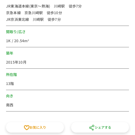
ーズ、ラ チッタデッラ、川崎ルフロン、川崎ダイス、
JR東海道本線(東京～熱海) 川崎駅 徒歩7分
京急本線 京急川崎駅 徒歩10分
ミューザ川崎があり年齢層問わずお買い物をお楽しみい
JR京浜東北線 川崎駅 徒歩7分
ただけます。ショッピングをするのであれば川崎駅の商
業施設の数は、神奈川でトップクラス。飲食店は、天龍
間取り/広さ
銀座街店、つけめん 三三㐂ラーメン天下一品 川崎店、
1K / 20.54m²
などがあり、チェーン店や川崎にしかないお店が沢山あ
ります。
築年
2015年10月
法人のご利用は社宅・寮からの切替で経費削減が出来る
かもしれません。新人研修や出張にもご利用しやすいエ
所在階
リアです。多くのお部屋を取り扱っているエリアなの
13階
で、複数室のご利用もお気軽にご相談ください。
家具家電付き短期賃貸マンションの格安ウィークリー・
向き
マンスリーマンションとしてご利用ください間取りなど
南西
条件で他の賃貸住宅とも比べてくださいスタッフ一同皆
様のご予約をお待ちしております。
お気に入り
シェアする