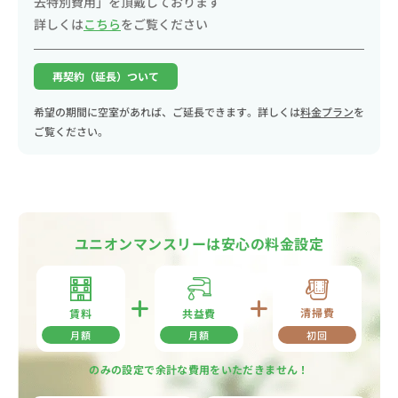
去特別費用」を頂戴しております
詳しくは
こちら
をご覧ください
再契約（延長）ついて
希望の期間に空室があれば、ご延長できます。詳しくは
料金プラン
を
ご覧ください。
ユニオンマンスリーは安心の料金設定
清掃費
共益費
賃料
月額
月額
初回
のみの設定で余計な費用をいただきません！