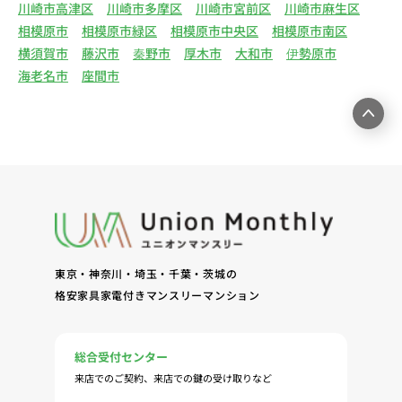
川崎市高津区
川崎市多摩区
川崎市宮前区
川崎市麻生区
る情報・サービスを提供するための郵便物、電話、
相模原市
相模原市緑区
相模原市中央区
相模原市南区
電子メールまたは訪問等による営業活動（4）不動
横須賀市
藤沢市
秦野市
厚木市
大和市
伊勢原市
産物件の紹介・賃貸借契約・サブリース契約等の締
海老名市
座間市
結、履行および契約管理、契約後管理（5）弊社ホ
ームページ上にて実施するお客様・オーナー様向け
サービスの提供（6）お客様・オーナー様からのお
問合せに対する回答、連絡、確認（7）サービスへ
の登録およびサービス利用時の本人認証ならびにお
客様およびオーナー様の管理（8）サービスの保
守、管理（9）サービスの改善のためおよびサービ
スの企画、研究および開発のため（10）本ポリシー
への同意に基づき、当ウェブサイトの利用履歴に関
東京・神奈川・埼玉・千葉・茨城の
する情報等の個人情報について、調査・分析会社、
格安家具家電付きマンスリーマンション
アフィリエーター、SNS事業者、広告関係会社、広
告配信事業者、DMP事業者その他業務を提携する
事業者（以下「提携事業者等」といいます。）が既
総合受付センター
に保有する個人情報と当社から取得する個人情報を
来店でのご契約、来店での鍵の受け取りなど
突合して、お客様の当ウェブサイトの利用履歴等の