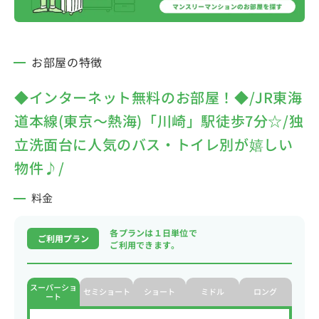
お部屋の特徴
◆インターネット無料のお部屋！◆/JR東海
道本線(東京～熱海)「川崎」駅徒歩7分☆/独
立洗面台に人気のバス・トイレ別が嬉しい
物件♪/
料金
各プランは１日単位で
ご利用プラン
ご利用できます。
スーパーショ
セミショート
ショート
ミドル
ロング
ート