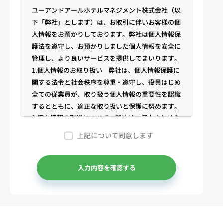
ユーアンドアールホテルマネジメント株式会社（以
下「弊社」とします）は、お取引に伴いお客様の個
人情報をお預かりしております。弊社は個人情報保
護法を遵守し、お預かりしました個人情報を安全に
管理し、より良いサービスを提供してまいります。
1.個人情報のお取り扱い 弊社は、個人情報保護に
関する法令と社会秩序を尊重・遵守し、役員はじめ
全ての従業員が、取り扱う個人情報の重要性を認識
するとともに、適正な取り扱いと保護に努めます。
2.個人情報の取得について 弊社は、個人または企
業からの電話・メール等のお問合せや公開情報（登
上記について同意します
記簿謄本、電話帳、インターネット掲載情報等）な
どから適法かつ公正な手段により個人情報を取得い
たします。
入力内容を確認する
3.弊社が保有する個人情報 （1）マンスリー物件
の利用希望者様・契約者様・入居者様、同居人様
（以下総称して「お客様」といいます）の次に掲げ
る個人情報を取得します。①お客様の基本情報 氏