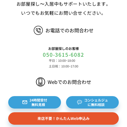
お部屋探し〜入居中もサポートいたします。
ービスのご利用に際して取得する情報 端末識別
子、広告識別子、IPアドレス、クッキーデータおよ
いつでもお気軽にお問い合せください。
びクッキー類似技術を利用した情報等の端末・ブラ
ウザ等に関する情報、閲覧した対象サイトのURLや
お電話でのお問合わせ
閲覧時刻、リファラー情報ならびにクッキーIDや広
告識別子等の各種識別子に紐づく検索履歴および購
買履歴等に関する情報等 ⑤その他の情報 当社に
お部屋探しのお客様
対するお問い合わせ・ご連絡等に関する情報等 ま
050-3615-6082
た、お客様の個人情報は、弊社のデータベースシス
平日：10:00~18:00
テムに登録されます。登録されるお客様の個人情報
土日祝：10:00~17:00
は利用申込書、ご利用約款、 請求書、領収書、見
積書等をもとに登録されます。 （2）弊社と賃貸
Webでのお問合わせ
借契約を締結している不動産所有者様および所有者
様から委託を受けた個人または企業、サブリース契
約等のお問合せをいただいた個人または企業、イン
24時間受付
コンシェルジュ
無料見積
に無料相談
ターネット上の不動産オーナーサイト等からの査定
依頼者、 公開情報などから取得した不動産所有者
来店不要！かんたんWeb申込み
様（以下総称して「オーナー様」といいます）の個
人情報を取得します。取得する個人情報は、上記