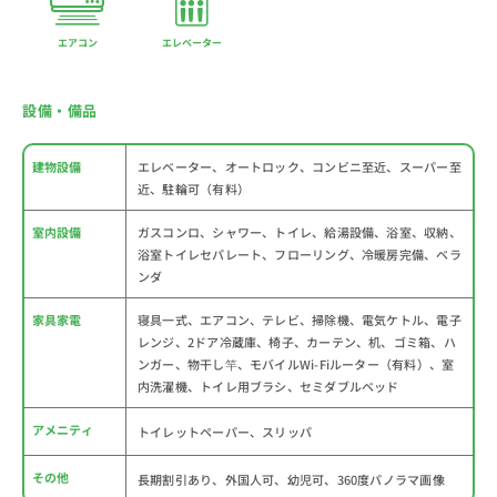
エアコン
エレベーター
設備・備品
建物設備
エレベーター、オートロック、コンビニ至近、スーパー至
近、駐輪可（有料）
室内設備
ガスコンロ、シャワー、トイレ、給湯設備、浴室、収納、
浴室トイレセパレート、フローリング、冷暖房完備、ベラ
ンダ
家具家電
寝具一式、エアコン、テレビ、掃除機、電気ケトル、電子
レンジ、2ドア冷蔵庫、椅子、カーテン、机、ゴミ箱、ハ
ンガー、物干し竿、モバイルWi-Fiルーター（有料）、室
内洗濯機、トイレ用ブラシ、セミダブルベッド
アメニティ
トイレットペーパー、スリッパ
その他
長期割引あり、外国人可、幼児可、360度パノラマ画像