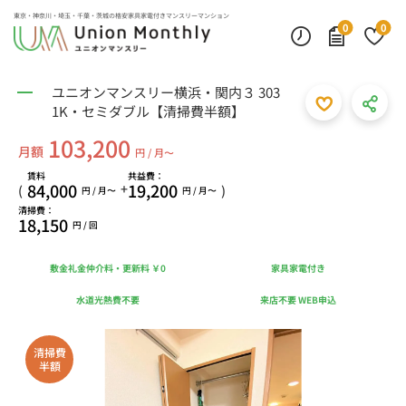
東京・神奈川・埼玉・千葉・茨城の
格安家具家電付きマンスリーマンション
0
0
ユニオンマンスリー横浜・関内３ 303
1K・セミダブル【清掃費半額】
103,200
月額
円 / 月〜
賃料
共益費：
84,000
19,200
+
(
)
円 / 月〜
円 / 月〜
清掃費：
18,150
円 / 回
敷金礼金仲介料・更新料 ￥0
家具家電付き
水道光熱費不要
来店不要 WEB申込
清掃費
半額