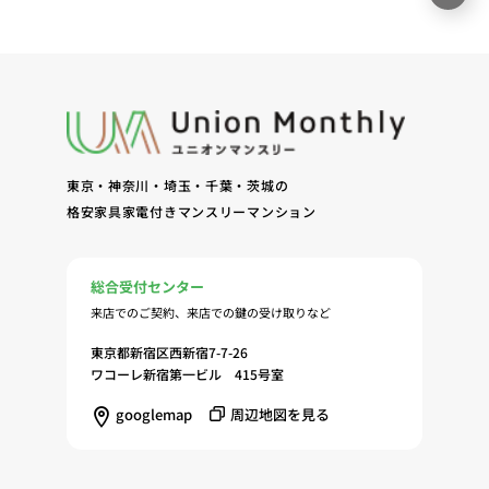
サービスの提供（6）お客様・オーナー様からのお
問合せに対する回答、連絡、確認（7）サービスへ
の登録およびサービス利用時の本人認証ならびにお
客様およびオーナー様の管理（8）サービスの保
守、管理（9）サービスの改善のためおよびサービ
スの企画、研究および開発のため（10）本ポリシー
への同意に基づき、当ウェブサイトの利用履歴に関
東京・神奈川・埼玉・千葉・茨城の
する情報等の個人情報について、調査・分析会社、
格安家具家電付きマンスリーマンション
アフィリエーター、SNS事業者、広告関係会社、広
告配信事業者、DMP事業者その他業務を提携する
事業者（以下「提携事業者等」といいます。）が既
総合受付センター
に保有する個人情報と当社から取得する個人情報を
来店でのご契約、来店での鍵の受け取りなど
突合して、お客様の当ウェブサイトの利用履歴等の
調査・分析、広告の効果測定およびその結果を利用
東京都新宿区西新宿7-7-26
し、興味関心・嗜好に応じたサービスに関する広告
ワコーレ新宿第一ビル 415号室
を配信する等のマーケティング活動を行うため
googlemap
周辺地図を見る
（11）本ポリシーへの同意に基づき、提携事業者等
が取得する個人情報の提供を受け、当社が既に有し
ている個人情報を突合して「4.利用目的について」