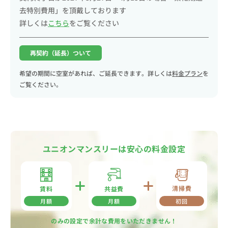
去特別費用」を頂戴しております
詳しくは
こちら
をご覧ください
再契約（延長）ついて
希望の期間に空室があれば、ご延長できます。詳しくは
料金プラン
を
ご覧ください。
ユニオンマンスリーは安心の料金設定
清掃費
共益費
賃料
月額
月額
初回
のみの設定で余計な費用をいただきません！