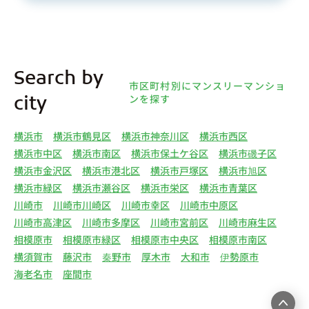
(1)①～⑤のとおりです。また、オーナー様の個人
情報は、弊社データベースシステムに登録されま
す。
4.利用目的について 弊社は、取得した個人情報を
Search by
下記（1）～（13）における利用目的のために利用
市区町村別にマンスリーマンショ
し、また、利用目的を達成するために必要な範囲で
ンを探す
city
個人情報を第三者へ提供いたします。（1）マンス
リー物件の紹介、利用契約に関する連絡、利用契約
横浜市
横浜市鶴見区
横浜市神奈川区
横浜市西区
の締結、履行。（2）弊社の他のマンスリー物件お
横浜市中区
横浜市南区
横浜市保土ケ谷区
横浜市磯子区
よびサービスの紹介ならびにお客様・オーナー様に
横浜市金沢区
横浜市港北区
横浜市戸塚区
横浜市旭区
とって有用と思われる弊社提携先の商品・サービス
横浜市緑区
横浜市瀬谷区
横浜市栄区
横浜市青葉区
等を紹介するためのダイレクトメール、住環境向上
川崎市
川崎市川崎区
川崎市幸区
川崎市中原区
のためのアンケート等の発送（3）賃貸事業におけ
川崎市高津区
川崎市多摩区
川崎市宮前区
川崎市麻生区
る情報・サービスを提供するための郵便物、電話、
相模原市
相模原市緑区
相模原市中央区
相模原市南区
電子メールまたは訪問等による営業活動（4）不動
横須賀市
藤沢市
秦野市
厚木市
大和市
伊勢原市
産物件の紹介・賃貸借契約・サブリース契約等の締
海老名市
座間市
結、履行および契約管理、契約後管理（5）弊社ホ
ームページ上にて実施するお客様・オーナー様向け