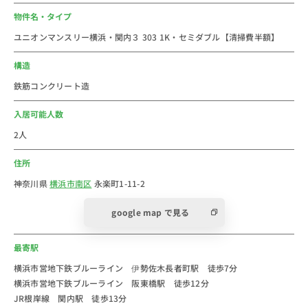
＜物件周辺情報＞
物件名・タイプ
＝＝＝＝＝＝＝＝＝＝
ユニオンマンスリー横浜・関内３ 303 1K・セミダブル【清掃費半額】
○デニーズ長者町店…53m
○ドラッグストアスマイル横浜橋2号店…344m
構造
○ザ・ダイソー横浜橋通商店街店…345m
鉄筋コンクリート造
○横浜長者町郵便局…384m
スーパーはまいばすけっとが徒歩１分にありますので、
入居可能人数
自炊をされて長く住まわれる方におススメです。
2人
コンビニはファミリーマートとローソンが徒歩圏内なの
住所
で、夜中のお買い物も十分ですね。
物件の近くには千歳公園があります。実は横浜駅周辺の
神奈川県
横浜市南区
永楽町1-11-2
住宅街は大きな公園以外はすくないので、環境的に恵ま
google map で見る
れています。
＝＝＝＝＝＝＝＝＝＝
最寄駅
＜関内駅 周辺情報＞
横浜市営地下鉄ブルーライン 伊勢佐木長者町駅 徒歩7分
横浜市営地下鉄ブルーライン 阪東橋駅 徒歩12分
＝＝＝＝＝＝＝＝＝＝
JR根岸線 関内駅 徒歩13分
関内駅周辺に、横浜市役所や横浜スタジアムがあり、観