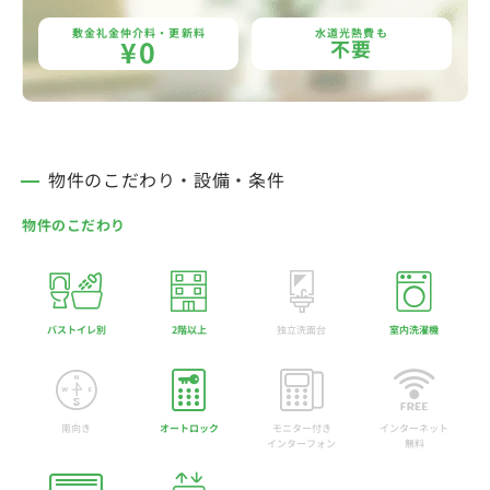
敷金礼金仲介料・更新料
水道光熱費も
¥0
不要
物件のこだわり・設備・条件
物件のこだわり
バストイレ別
2階以上
独立洗面台
室内洗濯機
南向き
オートロック
モニター付き
インターネット
インターフォン
無料