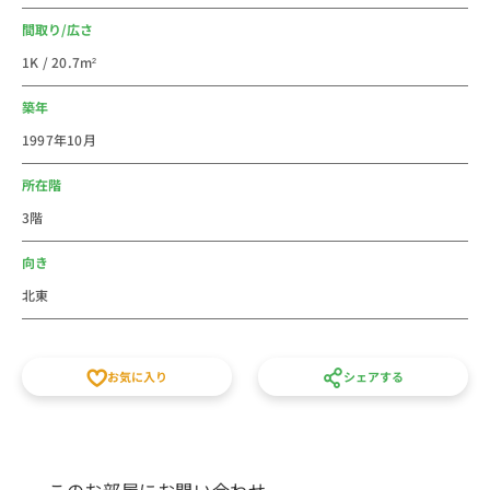
光地で人気の桜木町、みなとみらい、横浜中華街や横浜
間取り/広さ
赤レンガ倉庫にも徒歩圏内！！
1K / 20.7m²
また、「マリナード」という地下街があり、ファッショ
ンやグルメなどたくさんのお店が入っています。
築年
横浜駅まで電車で約5分♪品川まで約35分♪
1997年10月
主要都市へのアクセスも良好です！
JR関内駅は京浜東北線と市営地下鉄ブルーラインがあ
所在階
りますが、JRでどこに行けるか？のご紹介を。
3階
横浜駅方面は桜木町・横浜駅と停車します。
横浜駅はどの方面にも行ける神奈川で一番大きなターミ
向き
ナル駅です。
北東
大船方面は石川町、新杉田、大船などに行くことが出来
ます。
＝＝＝＝＝＝＝＝＝＝＝
お気に入り
シェアする
横浜駅周辺などは家賃相場が高かったりしますので、す
こしエリアを外していくと、家賃を抑えつつ、環境を上
げることが出来るのでおススメのエリアです。
このお部屋にお問い合わせ