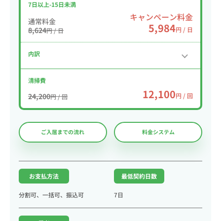
7日以上-15日未満
キャンペーン料金
通常料金
5,984
8,624
円 / 日
円 / 日
内訳
清掃費
12,100
24,200
円 / 回
円 / 回
ご入居までの流れ
料金システム
お支払方法
最低契約日数
分割可、一括可、振込可
7日