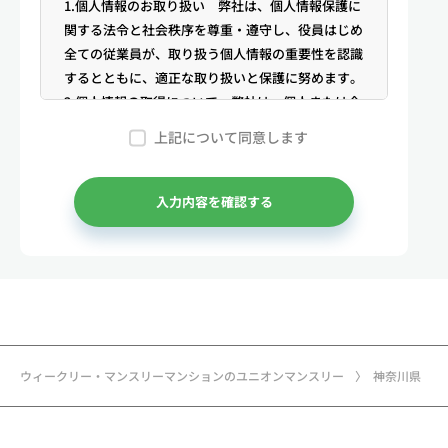
1.個人情報のお取り扱い 弊社は、個人情報保護に
関する法令と社会秩序を尊重・遵守し、役員はじめ
全ての従業員が、取り扱う個人情報の重要性を認識
するとともに、適正な取り扱いと保護に努めます。
2.個人情報の取得について 弊社は、個人または企
業からの電話・メール等のお問合せや公開情報（登
上記について同意します
記簿謄本、電話帳、インターネット掲載情報等）な
どから適法かつ公正な手段により個人情報を取得い
たします。
入力内容を確認する
3.弊社が保有する個人情報 （1）マンスリー物件
の利用希望者様・契約者様・入居者様、同居人様
（以下総称して「お客様」といいます）の次に掲げ
る個人情報を取得します。①お客様の基本情報 氏
名、住所、郵便番号、性別、生年月日、電話番号、
メールアドレス、アカウントのIDおよびパスワー
ド、免許証・住民票など公的証明書に関する情報等
ウィークリー・マンスリーマンションのユニオンマンスリー
神奈川県
②お取引に関する情報 お取引内容に関する情報
等 ③決済に関する情報 クレジットカードに関す
る情報、決済およびその方法に関する情報等 ④サ