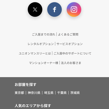
記載の目的で利用するため（12）本ポリシーへの同
意に基づき、提携事業者等が取得した個人関連情報
の提供を受け、当社が既に有している個人情報を突
合して「4.利用目的について」記載の目的で利用す
るため（13）上記(1)～(12)に付随するアフターサ
ービス、マーケティング活動、お問い合わせ対応お
ご入居までの流れ
よくあるご質問
よびご連絡等の実施
レンタルオプション
サービスオプション
5.お客様・オーナー様の個人情報の第三者への提
供 （1）弊社は、次に掲げる場合を除き、弊社が
ユニオンマンスリーとは
ご入居中のサポートについて
取り扱う個人情報を、あらかじめお客様およびオー
ナー様の同意を得ないで、第三者に提供いたしませ
マンションオーナー様
法人のお客さま
ん。 ①法令に基づく場合 ②人の生命、身体また
は財産の保護のために必要がある場合であって、お
客様の同意を得ることが困難であるとき ③公衆衛
お部屋を探す
生の向上または児童の健全な育成の推進のために特
に必要がある場合であって、お客様の同意を得るこ
東京都
神奈川県
埼玉県
千葉県
茨城県
とが困難であるとき ④国の機関若しくは地方公共
団体またはその委託を受けた者が法令の定める事務
人気のエリアから探す
を遂行することに対して協力する必要がある場合で