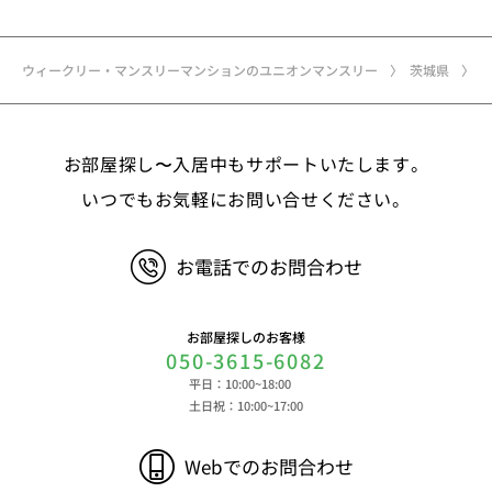
名、住所、郵便番号、性別、生年月日、電話番号、
メールアドレス、アカウントのIDおよびパスワー
ド、免許証・住民票など公的証明書に関する情報等
ウィークリー・マンスリーマンションのユニオンマンスリー
茨城県
②お取引に関する情報 お取引内容に関する情報
等 ③決済に関する情報 クレジットカードに関す
る情報、決済およびその方法に関する情報等 ④サ
お部屋探し〜入居中もサポートいたします。
ービスのご利用に際して取得する情報 端末識別
子、広告識別子、IPアドレス、クッキーデータおよ
いつでもお気軽にお問い合せください。
びクッキー類似技術を利用した情報等の端末・ブラ
ウザ等に関する情報、閲覧した対象サイトのURLや
お電話でのお問合わせ
閲覧時刻、リファラー情報ならびにクッキーIDや広
告識別子等の各種識別子に紐づく検索履歴および購
買履歴等に関する情報等 ⑤その他の情報 当社に
お部屋探しのお客様
対するお問い合わせ・ご連絡等に関する情報等 ま
050-3615-6082
た、お客様の個人情報は、弊社のデータベースシス
平日：10:00~18:00
テムに登録されます。登録されるお客様の個人情報
土日祝：10:00~17:00
は利用申込書、ご利用約款、 請求書、領収書、見
積書等をもとに登録されます。 （2）弊社と賃貸
Webでのお問合わせ
借契約を締結している不動産所有者様および所有者