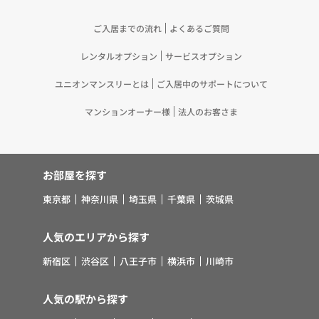
調査・分析、広告の効果測定およびその結果を利用
し、興味関心・嗜好に応じたサービスに関する広告
ご入居までの流れ
よくあるご質問
を配信する等のマーケティング活動を行うため
（11）本ポリシーへの同意に基づき、提携事業者等
レンタルオプション
サービスオプション
が取得する個人情報の提供を受け、当社が既に有し
ユニオンマンスリーとは
ご入居中のサポートについて
ている個人情報を突合して「4.利用目的について」
記載の目的で利用するため（12）本ポリシーへの同
マンションオーナー様
法人のお客さま
意に基づき、提携事業者等が取得した個人関連情報
の提供を受け、当社が既に有している個人情報を突
合して「4.利用目的について」記載の目的で利用す
お部屋を探す
るため（13）上記(1)～(12)に付随するアフターサ
ービス、マーケティング活動、お問い合わせ対応お
東京都
神奈川県
埼玉県
千葉県
茨城県
よびご連絡等の実施
5.お客様・オーナー様の個人情報の第三者への提
人気のエリアから探す
供 （1）弊社は、次に掲げる場合を除き、弊社が
取り扱う個人情報を、あらかじめお客様およびオー
新宿区
渋谷区
八王子市
横浜市
川崎市
ナー様の同意を得ないで、第三者に提供いたしませ
ん。 ①法令に基づく場合 ②人の生命、身体また
人気の駅から探す
は財産の保護のために必要がある場合であって、お