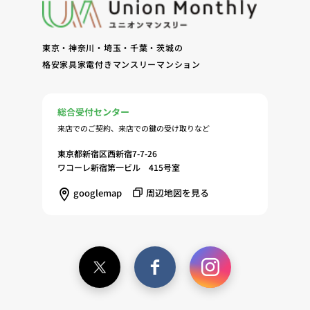
る情報・サービスを提供するための郵便物、電話、
電子メールまたは訪問等による営業活動（4）不動
東京・神奈川・埼玉・千葉・茨城の
産物件の紹介・賃貸借契約・サブリース契約等の締
格安家具家電付きマンスリーマンション
結、履行および契約管理、契約後管理（5）弊社ホ
ームページ上にて実施するお客様・オーナー様向け
サービスの提供（6）お客様・オーナー様からのお
総合受付センター
問合せに対する回答、連絡、確認（7）サービスへ
来店でのご契約、来店での鍵の受け取りなど
の登録およびサービス利用時の本人認証ならびにお
客様およびオーナー様の管理（8）サービスの保
東京都新宿区西新宿7-7-26
守、管理（9）サービスの改善のためおよびサービ
ワコーレ新宿第一ビル 415号室
スの企画、研究および開発のため（10）本ポリシー
googlemap
周辺地図を見る
への同意に基づき、当ウェブサイトの利用履歴に関
する情報等の個人情報について、調査・分析会社、
アフィリエーター、SNS事業者、広告関係会社、広
告配信事業者、DMP事業者その他業務を提携する
事業者（以下「提携事業者等」といいます。）が既
に保有する個人情報と当社から取得する個人情報を
突合して、お客様の当ウェブサイトの利用履歴等の