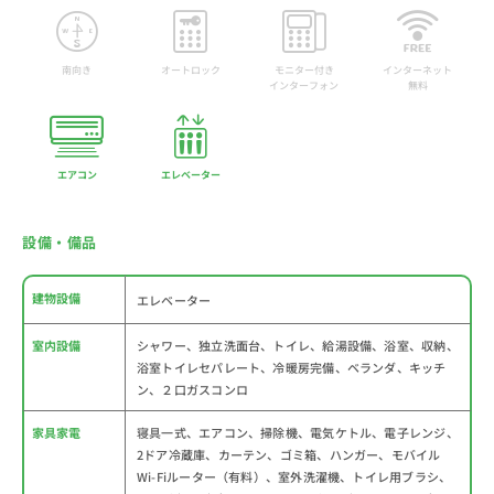
南向き
オートロック
モニター付き
インターネット
インターフォン
無料
エアコン
エレベーター
設備・備品
建物設備
エレベーター
室内設備
シャワー、独立洗面台、トイレ、給湯設備、浴室、収納、
浴室トイレセパレート、冷暖房完備、ベランダ、キッチ
ン、２口ガスコンロ
家具家電
寝具一式、エアコン、掃除機、電気ケトル、電子レンジ、
2ドア冷蔵庫、カーテン、ゴミ箱、ハンガー、モバイル
Wi-Fiルーター（有料）、室外洗濯機、トイレ用ブラシ、