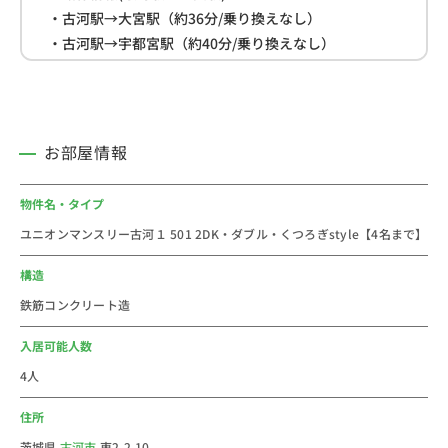
・古河駅→大宮駅（約36分/乗り換えなし）
・古河駅→宇都宮駅（約40分/乗り換えなし）
・古河駅→東京駅（約67分/乗り換えなし）
■周辺情報
・ファミリーマート(約450ｍ)
お部屋情報
・コモディイイダ(約450ｍ)
・ショッピングセンター「あかやまJOY」(約500ｍ)
物件名・タイプ
ユニオンマンスリー古河１ 501 2DK・ダブル・くつろぎstyle【4名まで】
■おすすめコメント
茨城県古河市の古河駅のウィークリー・マンスリーマン
構造
ション物件一覧です。全室最寄駅から徒歩圏内。コスパ
鉄筋コンクリート造
最強に挑戦中!
2024年の古河市の人口は140,295人です。
入居可能人数
路線はJR東北本線の駅で、主な駅へのアクセスは大宮
4人
駅まで約35分、東京駅まで約64分で行くことができま
住所
す。落ち着いた雰囲気の住宅街が広がる駅周辺には旧城
下町・宿場町の歴史的建造物が残っており、「古河歴史
茨城県
古河市
東2-2-10