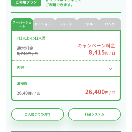
ご利用プラン
ご利用できます。
スーパーショ
セミショート
ショート
ミドル
ロング
ート
7日以上-15日未満
キャンペーン料金
通常料金
8,415
8,745
円 / 日
円 / 日
内訳
清掃費
26,400
26,400
円 / 回
円 / 回
ご入居までの流れ
料金システム