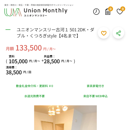
東京・神奈川・埼玉・千葉・茨城の
格安家具家電付きマンスリーマンション
0
0
ユニオンマンスリー古河１ 501 2DK・ダ
ブル・くつろぎstyle【4名まで】
133,500
月額
円 / 月〜
賃料
共益費：
105,000
28,500
+
(
)
円 / 月〜
円 / 月〜
清掃費：
38,500
円 / 回
敷金礼金仲介料・更新料 ￥0
家具家電付き
水道光熱費不要
来店不要 WEB申込