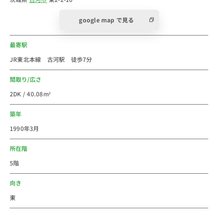
博物館」や「古河文学館」などのスポットがあります。
google map で見る
定期的にパトロールも行われている、一人暮らしにもお
すすめの治安の良いエリアです。「コモディイイダ 古
最寄駅
河駅前店」や「わくわく広場」「Ｔマルシェ古河店」
「エコス」などのスーパーが点在しており、普段のお買
JR東北本線 古河駅 徒歩7分
い物には困りません。また、駅から徒歩約14分の場所に
間取り/広さ
は商業施設「イオン 古河店」があり、休日のお出かけ
2DK / 40.08m²
にもおすすめです。「古河街角美術館」「ニコニコ・ガ
ーデン 古河店」「作家永井路子旧宅」など大人も子供
築年
も楽しめる無料の施設や観光スポットが充実していま
1990年3月
す。
所在階
法人のご利用は社宅・寮からの切替で経費削減が出来る
5階
かもしれません。新人研修や出張にもご利用しやすいエ
リアです。
向き
個人で初めての社会人の一人暮らしなどに、家具家電付
東
き短期賃貸マンションの格安ウィークリー・マンスリー
マンションとしてご利用ください。