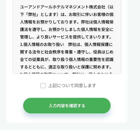
ユーアンドアールホテルマネジメント株式会社（以
下「弊社」とします）は、お取引に伴いお客様の個
人情報をお預かりしております。弊社は個人情報保
護法を遵守し、お預かりしました個人情報を安全に
管理し、より良いサービスを提供してまいります。
1.個人情報のお取り扱い 弊社は、個人情報保護に
関する法令と社会秩序を尊重・遵守し、役員はじめ
全ての従業員が、取り扱う個人情報の重要性を認識
するとともに、適正な取り扱いと保護に努めます。
2.個人情報の取得について 弊社は、個人または企
業からの電話・メール等のお問合せや公開情報（登
上記について同意します
記簿謄本、電話帳、インターネット掲載情報等）な
どから適法かつ公正な手段により個人情報を取得い
たします。
入力内容を確認する
3.弊社が保有する個人情報 （1）マンスリー物件
の利用希望者様・契約者様・入居者様、同居人様
（以下総称して「お客様」といいます）の次に掲げ
る個人情報を取得します。①お客様の基本情報 氏