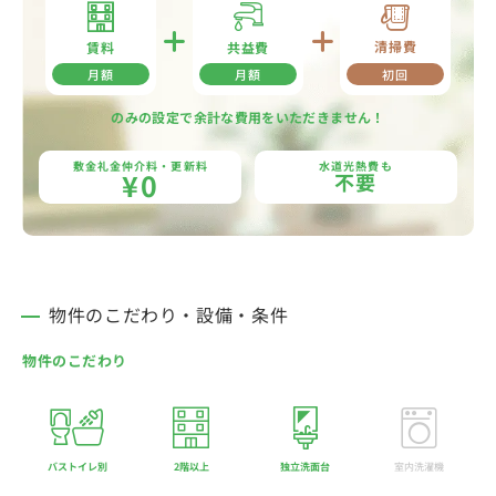
清掃費
共益費
賃料
月額
月額
初回
のみの設定で余計な費用をいただきません！
敷金礼金仲介料・更新料
水道光熱費も
¥0
不要
物件のこだわり・設備・条件
物件のこだわり
バストイレ別
2階以上
独立洗面台
室内洗濯機