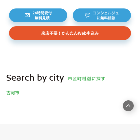
様から委託を受けた個人または企業、サブリース契
約等のお問合せをいただいた個人または企業、イン
24時間受付
コンシェルジュ
無料見積
に無料相談
ターネット上の不動産オーナーサイト等からの査定
依頼者、 公開情報などから取得した不動産所有者
来店不要！かんたんWeb申込み
様（以下総称して「オーナー様」といいます）の個
人情報を取得します。取得する個人情報は、上記
(1)①～⑤のとおりです。また、オーナー様の個人
情報は、弊社データベースシステムに登録されま
す。
4.利用目的について 弊社は、取得した個人情報を
Search by city
市区町村別に探す
下記（1）～（13）における利用目的のために利用
し、また、利用目的を達成するために必要な範囲で
古河市
個人情報を第三者へ提供いたします。（1）マンス
リー物件の紹介、利用契約に関する連絡、利用契約
の締結、履行。（2）弊社の他のマンスリー物件お
よびサービスの紹介ならびにお客様・オーナー様に
とって有用と思われる弊社提携先の商品・サービス
等を紹介するためのダイレクトメール、住環境向上
のためのアンケート等の発送（3）賃貸事業におけ