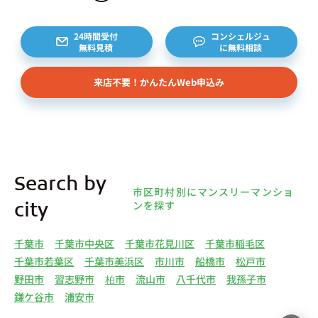
様から委託を受けた個人または企業、サブリース契
約等のお問合せをいただいた個人または企業、イン
24時間受付
コンシェルジュ
無料見積
に無料相談
ターネット上の不動産オーナーサイト等からの査定
依頼者、 公開情報などから取得した不動産所有者
来店不要！かんたんWeb申込み
様（以下総称して「オーナー様」といいます）の個
人情報を取得します。取得する個人情報は、上記
(1)①～⑤のとおりです。また、オーナー様の個人
情報は、弊社データベースシステムに登録されま
す。
4.利用目的について 弊社は、取得した個人情報を
Search by
下記（1）～（13）における利用目的のために利用
市区町村別にマンスリーマンショ
し、また、利用目的を達成するために必要な範囲で
ンを探す
city
個人情報を第三者へ提供いたします。（1）マンス
リー物件の紹介、利用契約に関する連絡、利用契約
千葉市
千葉市中央区
千葉市花見川区
千葉市稲毛区
の締結、履行。（2）弊社の他のマンスリー物件お
千葉市若葉区
千葉市美浜区
市川市
船橋市
松戸市
よびサービスの紹介ならびにお客様・オーナー様に
野田市
習志野市
柏市
流山市
八千代市
我孫子市
とって有用と思われる弊社提携先の商品・サービス
鎌ケ谷市
浦安市
等を紹介するためのダイレクトメール、住環境向上