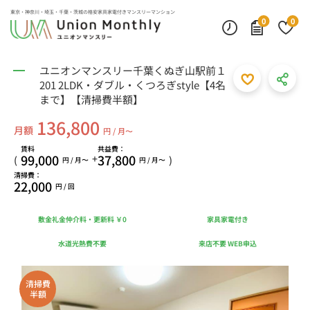
東京・神奈川・埼玉・千葉・茨城の
格安家具家電付きマンスリーマンション
0
0
ユニオンマンスリー千葉くぬぎ山駅前１
201 2LDK・ダブル・くつろぎstyle【4名
まで】【清掃費半額】
136,800
月額
円 / 月〜
賃料
共益費：
99,000
37,800
+
(
)
円 / 月〜
円 / 月〜
清掃費：
22,000
円 / 回
敷金礼金仲介料・更新料 ￥0
家具家電付き
水道光熱費不要
来店不要 WEB申込
清掃費
半額