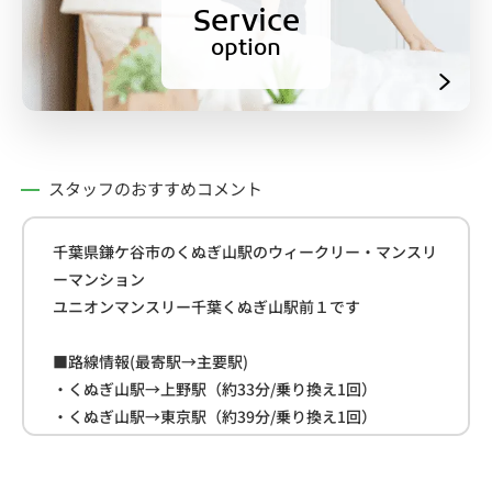
Service
option
スタッフのおすすめコメント
千葉県鎌ケ谷市のくぬぎ山駅のウィークリー・マンスリ
ーマンション
ユニオンマンスリー千葉くぬぎ山駅前１です
■路線情報(最寄駅→主要駅)
・くぬぎ山駅→上野駅（約33分/乗り換え1回）
・くぬぎ山駅→東京駅（約39分/乗り換え1回）
・くぬぎ山駅→品川駅（約52分/乗り換え1回）