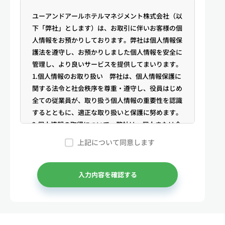
ユーアンドアールホテルマネジメント株式会社（以
下「弊社」とします）は、お取引に伴いお客様の個
人情報をお預かりしております。弊社は個人情報保
護法を遵守し、お預かりしました個人情報を安全に
管理し、より良いサービスを提供してまいります。
1.個人情報のお取り扱い 弊社は、個人情報保護に
関する法令と社会秩序を尊重・遵守し、役員はじめ
全ての従業員が、取り扱う個人情報の重要性を認識
するとともに、適正な取り扱いと保護に努めます。
2.個人情報の取得について 弊社は、個人または企
業からの電話・メール等のお問合せや公開情報（登
上記について同意します
記簿謄本、電話帳、インターネット掲載情報等）な
どから適法かつ公正な手段により個人情報を取得い
たします。
入力内容を確認する
3.弊社が保有する個人情報 （1）マンスリー物件
の利用希望者様・契約者様・入居者様、同居人様
（以下総称して「お客様」といいます）の次に掲げ
る個人情報を取得します。①お客様の基本情報 氏