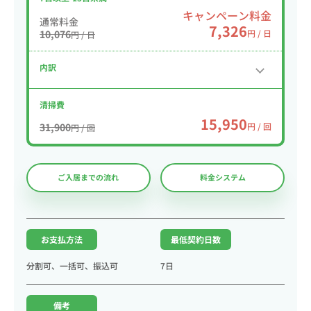
キャンペーン料金
通常料金
7,326
10,076
円 / 日
円 / 日
内訳
清掃費
15,950
31,900
円 / 回
円 / 回
ご入居までの流れ
料金システム
お支払方法
最低契約日数
分割可、一括可、振込可
7日
備考