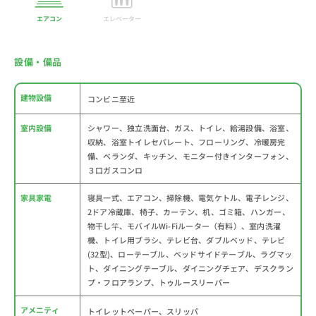
エアコン
エレベーター
設備・備品
建物設備
コンビニ至近
室内設備
シャワー、独立洗面台、ガス、トイレ、給湯設備、浴室、
収納、浴室トイレセパレート、フローリング、冷暖房完
備、ベランダ、キッチン、モニター付きインターフォン、
３口ガスコンロ
家具家電
寝具一式、エアコン、掃除機、電気ケトル、電子レンジ、
2ドア冷蔵庫、椅子、カーテン、机、ゴミ箱、ハンガー、
物干し竿、モバイルWi-Fiルーター（有料）、室内洗濯
機、トイレ用ブラシ、テレビ台、ダブルベッド、テレビ
(32型)、ローテーブル、ベッドサイドテーブル、ラグマッ
ト、ダイニングテーブル、ダイニングチェア、デスクラン
プ・フロアランプ、トゥルースリーパー
アメニティ
トイレットペーパー、スリッパ