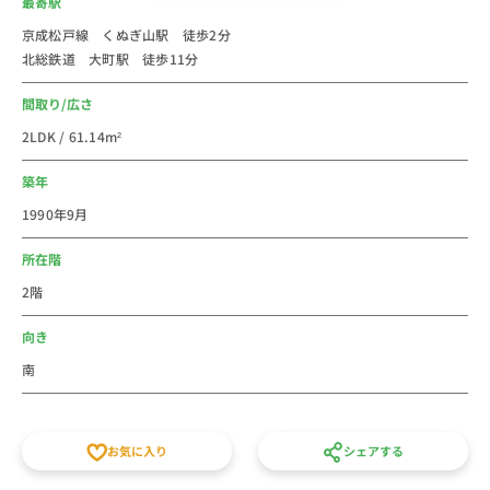
最寄駅
新人研修や出張にもご利用しやすいエリアです。
京成松戸線 くぬぎ山駅 徒歩2分
個人での初めての社会人の一人暮らしなどに、家具家電
北総鉄道 大町駅 徒歩11分
付き短期賃貸マンションの格安ウィークリー・マンスリ
ーマンションとしてご利用ください。
間取り/広さ
スタッフ一同皆様のご予約をお待ちしております。
2LDK / 61.14m²
築年
1990年9月
所在階
2階
向き
南
お気に入り
シェアする