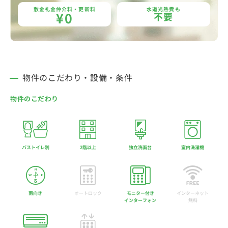
敷金礼金仲介料・更新料
水道光熱費も
¥0
不要
物件のこだわり・設備・条件
物件のこだわり
バストイレ別
2階以上
独立洗面台
室内洗濯機
南向き
オートロック
モニター付き
インターネット
インターフォン
無料