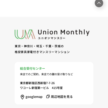
のためのアンケート等の発送（3）賃貸事業におけ
る情報・サービスを提供するための郵便物、電話、
電子メールまたは訪問等による営業活動（4）不動
産物件の紹介・賃貸借契約・サブリース契約等の締
結、履行および契約管理、契約後管理（5）弊社ホ
ームページ上にて実施するお客様・オーナー様向け
サービスの提供（6）お客様・オーナー様からのお
問合せに対する回答、連絡、確認（7）サービスへ
東京・神奈川・埼玉・千葉・茨城の
の登録およびサービス利用時の本人認証ならびにお
格安家具家電付きマンスリーマンション
客様およびオーナー様の管理（8）サービスの保
守、管理（9）サービスの改善のためおよびサービ
スの企画、研究および開発のため（10）本ポリシー
総合受付センター
への同意に基づき、当ウェブサイトの利用履歴に関
来店でのご契約、来店での鍵の受け取りなど
する情報等の個人情報について、調査・分析会社、
アフィリエーター、SNS事業者、広告関係会社、広
東京都新宿区西新宿7-7-26
ワコーレ新宿第一ビル 415号室
告配信事業者、DMP事業者その他業務を提携する
事業者（以下「提携事業者等」といいます。）が既
googlemap
周辺地図を見る
に保有する個人情報と当社から取得する個人情報を
突合して、お客様の当ウェブサイトの利用履歴等の