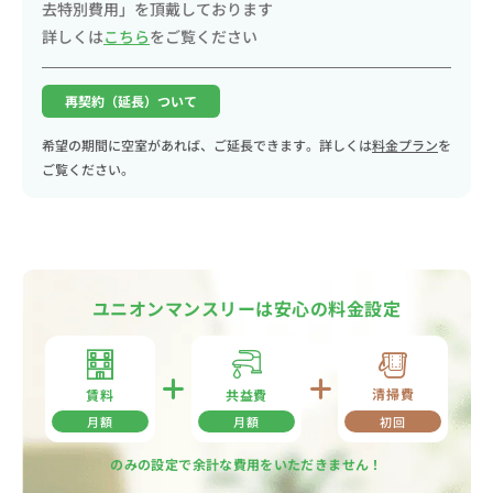
去特別費用」を頂戴しております
詳しくは
こちら
をご覧ください
再契約（延長）ついて
希望の期間に空室があれば、ご延長できます。詳しくは
料金プラン
を
ご覧ください。
ユニオンマンスリーは安心の料金設定
清掃費
共益費
賃料
月額
月額
初回
のみの設定で余計な費用をいただきません！