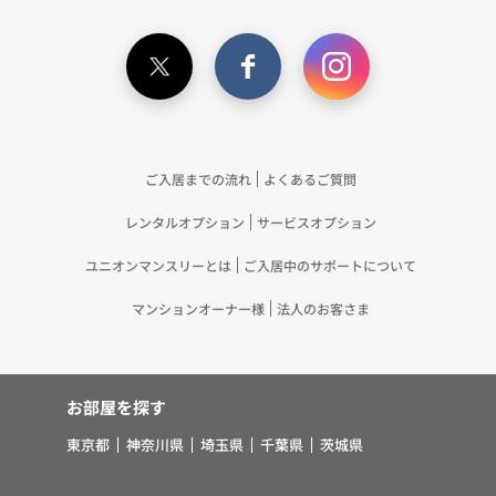
調査・分析、広告の効果測定およびその結果を利用
し、興味関心・嗜好に応じたサービスに関する広告
を配信する等のマーケティング活動を行うため
（11）本ポリシーへの同意に基づき、提携事業者等
が取得する個人情報の提供を受け、当社が既に有し
ている個人情報を突合して「4.利用目的について」
記載の目的で利用するため（12）本ポリシーへの同
ご入居までの流れ
よくあるご質問
意に基づき、提携事業者等が取得した個人関連情報
レンタルオプション
サービスオプション
の提供を受け、当社が既に有している個人情報を突
合して「4.利用目的について」記載の目的で利用す
ユニオンマンスリーとは
ご入居中のサポートについて
るため（13）上記(1)～(12)に付随するアフターサ
ービス、マーケティング活動、お問い合わせ対応お
マンションオーナー様
法人のお客さま
よびご連絡等の実施
5.お客様・オーナー様の個人情報の第三者への提
供 （1）弊社は、次に掲げる場合を除き、弊社が
お部屋を探す
取り扱う個人情報を、あらかじめお客様およびオー
ナー様の同意を得ないで、第三者に提供いたしませ
東京都
神奈川県
埼玉県
千葉県
茨城県
ん。 ①法令に基づく場合 ②人の生命、身体また
は財産の保護のために必要がある場合であって、お