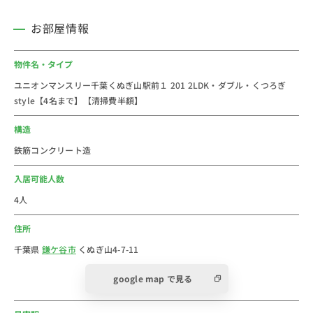
■周辺情報
・薬局(約100ｍ)
お部屋情報
・セブンイレブン(約350m)
・ファミリーマート(約400m)
物件名・タイプ
・消防署(約700m)
ユニオンマンスリー千葉くぬぎ山駅前１ 201 2LDK・ダブル・くつろぎ
style【4名まで】【清掃費半額】
■おすすめコメント
千葉県の鎌ケ谷市にあるウィークリー・マンスリーマン
構造
ションです。
鉄筋コンクリート造
鎌ヶ谷カントリークラブや市川市動植物園があり、公園
も多く自然に恵まれた環境です。
入居可能人数
駅周辺にはコンビニや飲食店があり、どの世代にも暮ら
4人
しやすいのがポイント。
住所
少し足を伸ばせば大きな病院もあるため、もしもの時に
安心な街であることも住みやすさの一つ。
千葉県
鎌ケ谷市
くぬぎ山4-7-11
google map で見る
法人のご利用は社宅・寮からの切替で経費削減が出来る
かもしれません。