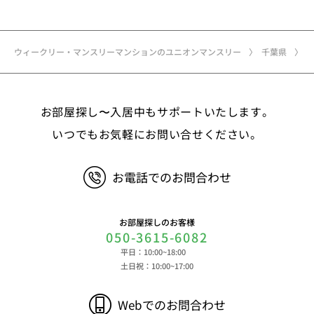
名、住所、郵便番号、性別、生年月日、電話番号、
メールアドレス、アカウントのIDおよびパスワー
ド、免許証・住民票など公的証明書に関する情報等
ウィークリー・マンスリーマンションのユニオンマンスリー
千葉県
②お取引に関する情報 お取引内容に関する情報
等 ③決済に関する情報 クレジットカードに関す
る情報、決済およびその方法に関する情報等 ④サ
お部屋探し〜入居中もサポートいたします。
ービスのご利用に際して取得する情報 端末識別
子、広告識別子、IPアドレス、クッキーデータおよ
いつでもお気軽にお問い合せください。
びクッキー類似技術を利用した情報等の端末・ブラ
ウザ等に関する情報、閲覧した対象サイトのURLや
お電話でのお問合わせ
閲覧時刻、リファラー情報ならびにクッキーIDや広
告識別子等の各種識別子に紐づく検索履歴および購
買履歴等に関する情報等 ⑤その他の情報 当社に
お部屋探しのお客様
対するお問い合わせ・ご連絡等に関する情報等 ま
050-3615-6082
た、お客様の個人情報は、弊社のデータベースシス
平日：10:00~18:00
テムに登録されます。登録されるお客様の個人情報
土日祝：10:00~17:00
は利用申込書、ご利用約款、 請求書、領収書、見
積書等をもとに登録されます。 （2）弊社と賃貸
Webでのお問合わせ
借契約を締結している不動産所有者様および所有者