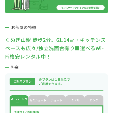
お部屋の特徴
くぬぎ山駅 徒歩2分。61.14㎡・キッチンス
ペースも広々/独立洗面台有り■選べるWi-
Fi格安レンタル中！
料金
各プランは１日単位で
ご利用プラン
ご利用できます。
スーパーショ
セミショート
ショート
ミドル
ロング
ート
7日以上-15日未満