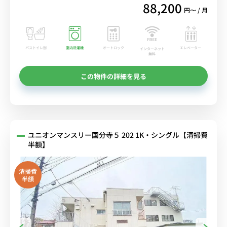
88,200
円〜 / 月
バストイレ別
室内洗濯機
オートロック
エレベーター
インターネット
無料
この物件の詳細を見る
ユニオンマンスリー国分寺５ 202 1K・シングル【清掃費
半額】
清掃費
半額