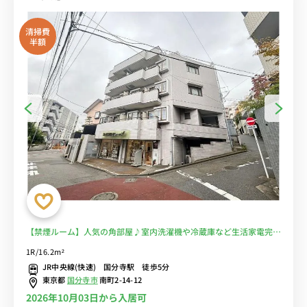
清掃費
半額
【禁煙ルーム】人気の角部屋♪室内洗濯機や冷蔵庫など生活家電完
備！デスク・チェアのあるお部屋/東京経済大学国分寺キャンパスや
1R/16.2m²
東京学芸大学、東京農工大学まで徒歩通学■選べるWi-Fi格安レンタ
JR中央線(快速) 国分寺駅 徒歩5分
ル中！
東京都
国分寺市
南町2-14-12
2026年10月03日から入居可