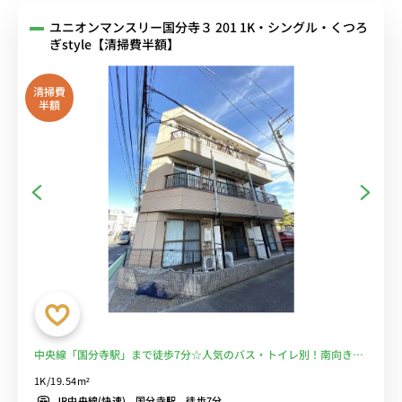
ユニオンマンスリー国分寺３ 201 1K・シングル・くつろ
ぎstyle【清掃費半額】
清掃費
半額
中央線「国分寺駅」まで徒歩7分☆人気のバス・トイレ別！南向きで
あたたかなお部屋♪■選べるWi-Fi格安レンタル中！
1K/19.54m²
JR中央線(快速) 国分寺駅 徒歩7分