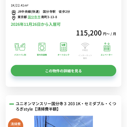
ス/AL・BT別■選べるWi-Fi格安レンタル中！
1K/22.41m²
JR中央線(快速) 国分寺駅 徒歩2分
東京都
国分寺市
南町3-13-8
2026年11月26日から入居可
115,200
円〜 / 月
バストイレ別
室内洗濯機
オートロック
エレベーター
インターネット
無料
この物件の詳細を見る
ユニオンマンスリー国分寺３ 203 1K・セミダブル・くつ
ろぎstyle【清掃費半額】
清掃費