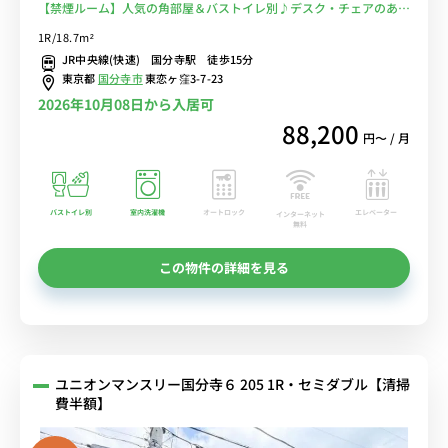
【禁煙ルーム】人気の角部屋＆バストイレ別♪デスク・チェアのある
お部屋/駅近くにはマルイやミーツなどショッピングモールが複数あ
1R/18.7m²
り買い物に便利■選べるWi-Fi格安レンタル中！
JR中央線(快速) 国分寺駅 徒歩15分
東京都
国分寺市
東恋ヶ窪3-7-23
2026年10月08日から入居可
88,200
円〜 / 月
バストイレ別
室内洗濯機
オートロック
エレベーター
インターネット
無料
この物件の詳細を見る
ユニオンマンスリー国分寺６ 205 1R・セミダブル【清掃
費半額】