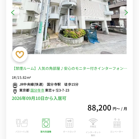
【禁煙ルーム】人気の角部屋♪安心のモニター付きインターフォン＆
室内洗濯機完備！デスク・チェア＆たっぷり収納2ドア冷蔵庫や電子
1R/15.82m²
レンジなど生活家電のあるお部屋■選べるWi-Fi格安レンタル中！
JR中央線(快速) 国分寺駅 徒歩15分
東京都
国分寺市
東恋ヶ窪3-7-23
2026年09月10日から入居可
88,200
円〜 / 月
バストイレ別
室内洗濯機
オートロック
エレベーター
インターネット
無料