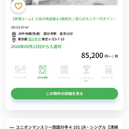
【禁煙ルーム】人気の角部屋＆2面採光♪安心のモニター付きインタ
ーフォン＆室内洗濯機完備/国分寺駅近くには東京学芸大学や東京経
1R/19.67m²
済大学国分寺キャンパスあり■選べるWi-Fi格安レンタル中！
JR中央線(快速) 国分寺駅 徒歩15分
東京都
国分寺市
東恋ヶ窪3-7-23
2026年09月13日から入居可
85,200
円〜 / 月
バストイレ別
室内洗濯機
オートロック
エレベーター
インターネット
無料
この物件の詳細を見る
ユニオンマンスリー西国分寺４ 101 1R・シングル【清掃