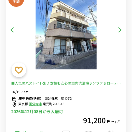
半額
■人気のバストイレ別♪女性も安心の室内洗濯機♪ソファ＆ローテー
ブル付きの快適なお部屋♪■JR線・西部線の複数路線利用可能/東
1K/19.52m²
京・新宿まで乗換なし/26時まで営業のスーパー「マルエツ」あり/休
JR中央線(快速) 国分寺駅 徒歩7分
日は武蔵国分寺公園でのんびり過ごすのもおすすめ■選べるWi-Fi格
東京都
国分寺市
東元町2-13-13
安レンタル中！
2026年12月08日から入居可
91,200
円〜 / 月