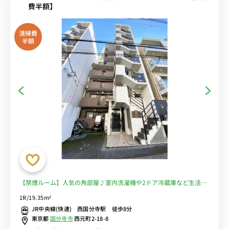
費半額】
清掃費
半額
【禁煙ルーム】人気の角部屋♪室内洗濯機や2ドア冷蔵庫など生活家
電完備！デスク・チェアのあるお部屋/少し足をのばせば一橋大学、
1R/19.35m²
東京農工大学、東京経済大学国分寺キャンパスあり■選べるWi-Fi格
JR中央線(快速) 西国分寺駅 徒歩8分
安レンタル中！
東京都
国分寺市
西元町2-18-8