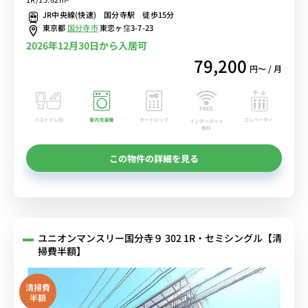
東京経済大学国分寺キャンパスあり■選べるWi-Fi格安レンタル中！
JR中央線(快速) 国分寺駅 徒歩15分
東京都
国分寺市
東恋ヶ窪3-7-23
2026年12月30日から入居可
79,200
円〜 / 月
バストイレ別
室内洗濯機
オートロック
エレベーター
インターネット
無料
この物件の詳細を見る
ユニオンマンスリー国分寺９ 302 1R・セミシングル【清
掃費半額】
清掃費
半額