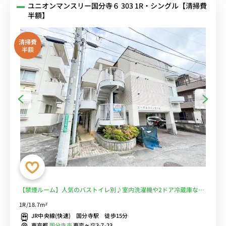
ユニオンマンスリー国分寺６ 303 1R・シングル【清掃費
半額】
清掃費
半額
【禁煙ルーム】人気のバストイレ別♪室内洗濯機や2ドア冷蔵庫など
生活家電のあるお部屋/駅近くにはマルイやミーツなどショッピング
1R/18.7m²
モールが複数あり買い物に便利■選べるWi-Fi格安レンタル中！
JR中央線(快速) 国分寺駅 徒歩15分
東京都
国分寺市
東恋ヶ窪3-7-23