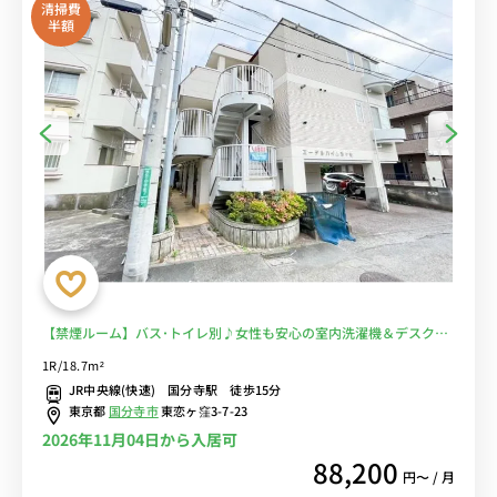
清掃費
半額
【禁煙ルーム】バス･トイレ別♪女性も安心の室内洗濯機＆デスク・
チェア＆たっぷり収納2ドア冷蔵庫や電子レンジなど生活家電のある
1R/18.7m²
お部屋■選べるWi-Fi格安レンタル中！
JR中央線(快速) 国分寺駅 徒歩15分
東京都
国分寺市
東恋ヶ窪3-7-23
2026年11月04日から入居可
88,200
円〜 / 月