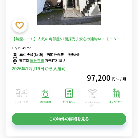
【禁煙ルーム】人気の角部屋&2面採光♪安心の建物AL・モニター付
きインターフォン・室内洗濯機完備！デスク・チェア＆冷蔵庫や電子
1R/19.49m²
レンジなど生活家電のあるお部屋♪嬉しいエレベーターのある建物■
JR中央線(快速) 西国分寺駅 徒歩8分
選べるWi-Fi格安レンタル中！
東京都
国分寺市
西元町2-18-8
2026年12月19日から入居可
97,200
円〜 / 月
バストイレ別
室内洗濯機
オートロック
エレベーター
インターネット
無料
この物件の詳細を見る