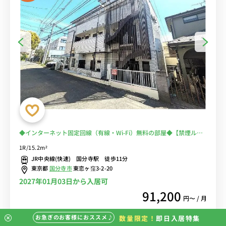
◆インターネット固定回線（有線・Wi-Fi）無料の部屋◆【禁煙ルー
ム】デスク・チェア＆たっぷり収納2ドア冷蔵庫など生活家電のある
1R/15.2m²
お部屋/JR中央線利用で中野駅や新宿駅まで乗換なしでアクセス
JR中央線(快速) 国分寺駅 徒歩11分
東京都
国分寺市
東恋ヶ窪3-2-20
2027年01月03日から入居可
91,200
円〜 / 月
お急ぎのお客様におススメ♪
数量限定！
即日入居特集