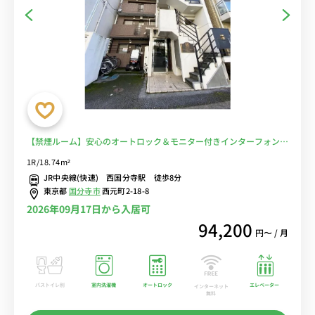
【禁煙ルーム】安心のオートロック＆モニター付きインターフォン完
備/デスク＆チェア付きでテレワークにも便利/コンビニ至近■選べる
1R/18.74m²
Wi-Fi格安レンタル中！
JR中央線(快速) 西国分寺駅 徒歩8分
東京都
国分寺市
西元町2-18-8
2026年09月17日から入居可
94,200
円〜 / 月
バストイレ別
室内洗濯機
オートロック
エレベーター
インターネット
無料