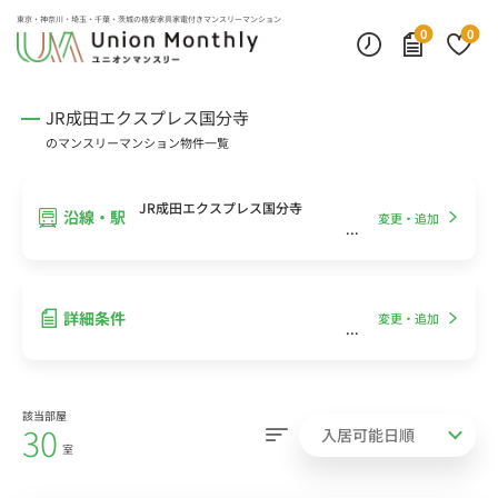
インターネット無料
モニター付きインターフォン
デスクランプ・フロアランプ
東京・神奈川・埼玉・千葉・茨城の
格安家具家電付きマンスリーマンション
0
0
JR成田エクスプレス国分寺
のマンスリーマンション物件一覧
JR成田エクスプレス国分寺
沿線・駅
変更・追加
詳細条件
変更・追加
該当部屋
30
室