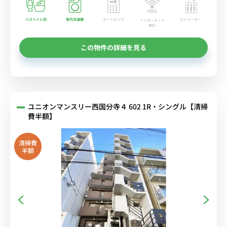
バストイレ別
室内洗濯機
オートロック
エレベーター
インターネット
無料
この物件の詳細を見る
ユニオンマンスリー西国分寺４ 602 1R・シングル【清掃
費半額】
清掃費
半額