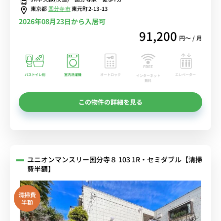
東京都
国分寺市
東元町2-13-13
2026年08月23日から入居可
91,200
円〜 / 月
バストイレ別
室内洗濯機
オートロック
エレベーター
インターネット
無料
この物件の詳細を見る
ユニオンマンスリー国分寺８ 103 1R・セミダブル【清掃
費半額】
清掃費
半額