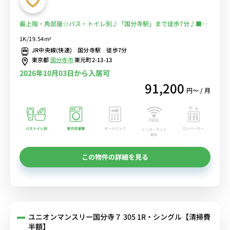
最上階・角部屋☆バス・トイレ別♪「国分寺駅」まで徒歩7分♪■選
べるWi-Fi格安レンタル中！
1K/19.54m²
JR中央線(快速) 国分寺駅 徒歩7分
東京都
国分寺市
東元町2-13-13
2026年10月03日から入居可
91,200
円〜 / 月
バストイレ別
室内洗濯機
オートロック
エレベーター
インターネット
無料
この物件の詳細を見る
ユニオンマンスリー国分寺７ 305 1R・シングル【清掃費
半額】