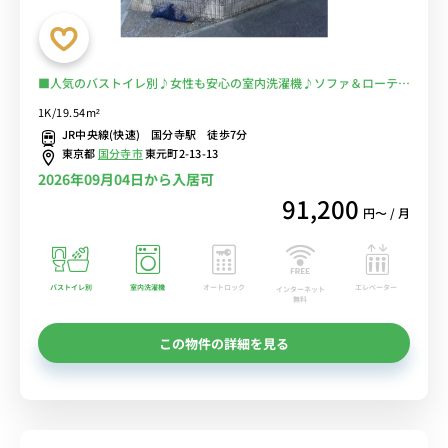
■人気のバストイレ別♪女性も安心の室内洗濯機♪ソファ＆ローテー
ブル付きの快適なお部屋♪■JR線・西部線の複数路線利用可能/東
1K/19.54m²
京・新宿まで乗換なし/26時まで営業のスーパー「マルエツ」あり/休
JR中央線(快速) 国分寺駅 徒歩7分
日は武蔵国分寺公園でのんびり過ごすのもおすすめ■選べるWi-Fi格
東京都
国分寺市
東元町2-13-13
安レンタル中！
2026年09月04日から入居可
91,200
円〜 / 月
バストイレ別
室内洗濯機
オートロック
エレベーター
インターネット
無料
この物件の詳細を見る