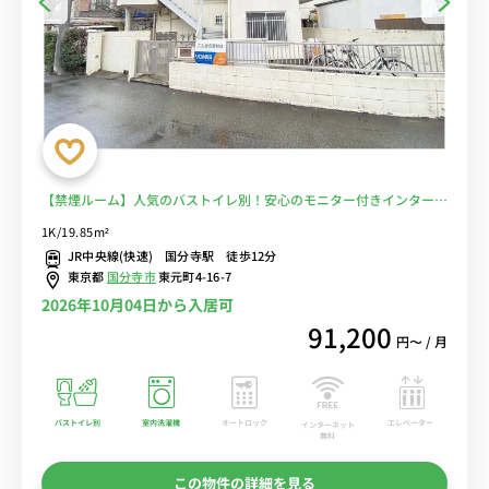
【禁煙ルーム】人気のバストイレ別！安心のモニター付きインターフ
ォン＆室内洗濯機完備/東京経済大学国分寺キャンパスや東京農工大
1K/19.85m²
学へ徒歩通学＆駅の反対側に出れば東京学芸大学もあり■選べるWi-
JR中央線(快速) 国分寺駅 徒歩12分
Fi格安レンタル中！
東京都
国分寺市
東元町4-16-7
2026年10月04日から入居可
91,200
円〜 / 月
バストイレ別
室内洗濯機
オートロック
エレベーター
インターネット
無料
この物件の詳細を見る