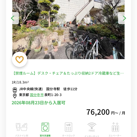
【禁煙ルーム】デスク・チェア＆たっぷり収納2ドア冷蔵庫など生活
家電のあるお部屋/JR中央線利用で中野駅や新宿駅まで乗換なしでア
1R/18.3m²
クセス/休日は武蔵国分寺公園でのんびり■選べるWi-Fi格安レンタル
JR中央線(快速) 国分寺駅 徒歩11分
中！
東京都
国分寺市
泉町1-20-3
2026年08月23日から入居可
76,200
円〜 / 月
バストイレ別
室内洗濯機
オートロック
エレベーター
インターネット