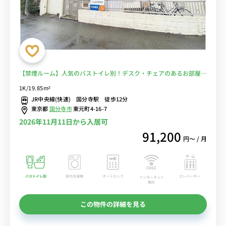
【禁煙ルーム】人気のバストイレ別！デスク・チェアのあるお部屋/
駅前にはマルイやミーツなどのショッピングモールが複数あり/JR中
1K/19.85m²
央線利用で吉祥寺駅や中野駅へ乗り換えなしでアクセス■選べるWi-
JR中央線(快速) 国分寺駅 徒歩12分
Fi格安レンタル中！
東京都
国分寺市
東元町4-16-7
2026年11月11日から入居可
91,200
円〜 / 月
バストイレ別
室内洗濯機
オートロック
エレベーター
インターネット
無料
この物件の詳細を見る