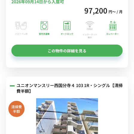
2026年09月14日から入居可
97,200
円〜 / 月
バストイレ別
室内洗濯機
オートロック
エレベーター
インターネット
無料
この物件の詳細を見る
ユニオンマンスリー西国分寺４ 103 1R・シングル【清掃
費半額】
清掃費
半額